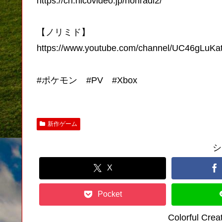
https://ch.nicovideo.jp/noriradi2/
【ノリミド】
https://www.youtube.com/channel/UC46gLu
#ポケモン #PV #Xbox
新作ゲーム
シ
X
Pocket
Colorful C