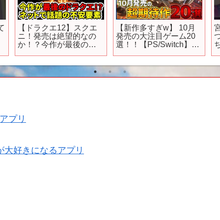
日本舞台なのに主人公
2025年10月4日放送開
が黒人で批判殺到して
始！TVアニメ『#野生の
いるアサクリ新作シャ
ラスボスが現れた！』
！
ドウズ…実在する人物
第2弾PV
の弥助が主人公の一人
【
だが、コレは別にいい
のではないだろうか？
ただ日本の描き方は雑
い【アサシンクリー
ド】
アプリ
が大好きになるアプリ