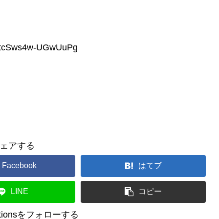
KatcSws4w-UGwUuPg
ェアする
Facebook
はてブ
LINE
コピー
reationsをフォローする