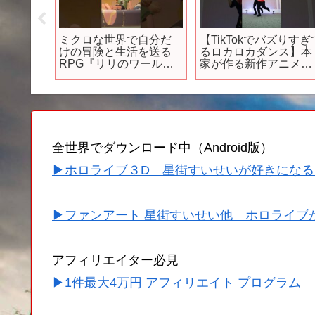
24年春
【このすば 3期 ep6】
【超速報】ドラクエ責
新作7作
「アニメ最新話のカズ
任者異動？続報来る
異常な
マさんが強すぎる！ え
か？ドラクエ12！ドラ
024年ア
ぐい戦法だったけど、
クエ3HD2Dリメイク
めアニ
原作はもっとえぐい戦
改革が始まる？
】【ブル
法だった！？」【ネッ
【夜桜
トの反応集】【2024年
】
春アニメ】【この素晴
らしい世界に祝福を！
全世界でダウンロード中（Android版）
3】
▶ホロライブ３D 星街すいせいが好きになる
▶ファンアート 星街すいせい他 ホロライブ
アフィリエイター必見
▶1件最大4万円 アフィリエイト プログラム