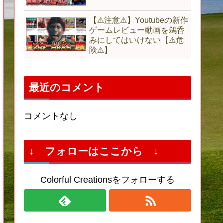
【⚠注意⚠】Youtubeの新作
ゲームレビュー動画を鵜呑
みにしてはいけない【⚠危
険⚠】
最近のコメント
コメントなし
↓ フォローはここから ↓
Colorful Creationsをフォローする