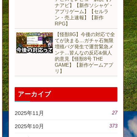
ナアビ】【新作ソシャゲ・
アプリゲーム】【セルラ
ン・売上速報】【新作
RPG】
【怪獣8G】今後の対応で全
てが決まる…ガチャ石無限
増殖バグ発生で運営緊急メ
ンテ…皆んなの反応&個人
的意見【怪獣8号 THE
GAME】【新作ゲームアプ
リ】
アーカイブ
27
2025年11月
373
2025年10月