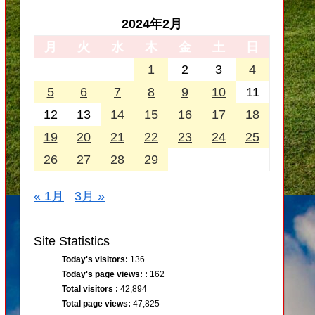
2024年2月
月
火
水
木
金
土
日
1
2
3
4
5
6
7
8
9
10
11
12
13
14
15
16
17
18
19
20
21
22
23
24
25
26
27
28
29
« 1月
3月 »
Site Statistics
Today's visitors:
136
Today's page views: :
162
Total visitors :
42,894
Total page views:
47,825