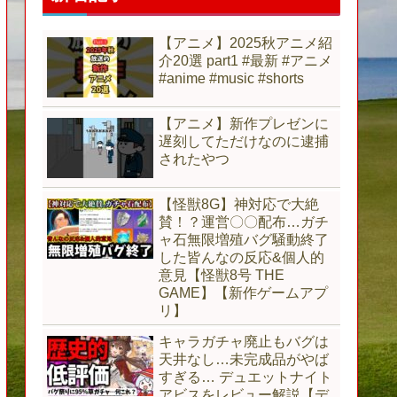
【アニメ】2025秋アニメ紹
介20選 part1 #最新 #アニメ
#anime #music #shorts
【アニメ】新作プレゼンに
遅刻してただけなのに逮捕
されたやつ
【怪獣8G】神対応で大絶
賛！？運営〇〇配布…ガチ
ャ石無限増殖バグ騒動終了
した皆んなの反応&個人的
意見【怪獣8号 THE
GAME】【新作ゲームアプ
リ】
キャラガチャ廃止もバグは
天井なし…未完成品がやば
すぎる… デュエットナイト
アビスをレビュー解説【デ