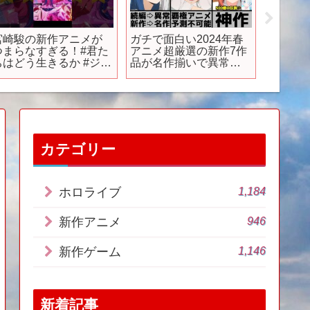
【緊急速報】スクエニ
【夏】７月から始まる
【本PV 
ドラクエ新作ゲーム発
夏アニメ続編何観る？
メ『ザ
表！ドラクエ7リイマジ
１６選 #news #anime
2024年4
ンド攻略本予約開始！
より、
Switch2/ニンダイ】
て順次全
カテゴリー
1,184
ホロライブ
946
新作アニメ
1,146
新作ゲーム
新着記事