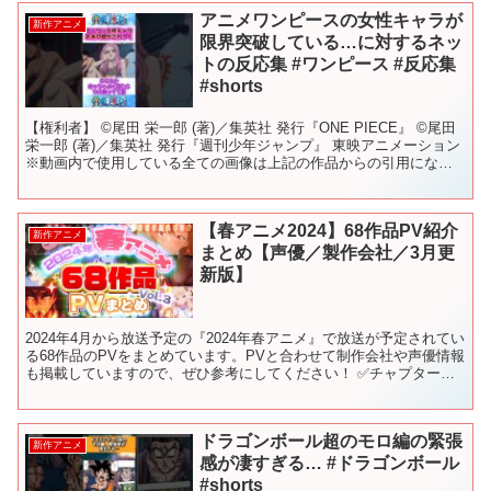
アニメワンピースの女性キャラが
新作アニメ
限界突破している…に対するネッ
トの反応集 #ワンピース #反応集
#shorts
【権利者】 ©尾田 栄一郎 (著)／集英社 発行『ONE PIECE』 ©尾田
栄一郎 (著)／集英社 発行『週刊少年ジャンプ』 東映アニメーション
※動画内で使用している全ての画像は上記の作品からの引用になり
ます。 ▋動画について ⚠当チ...
【春アニメ2024】68作品PV紹介
新作アニメ
まとめ【声優／製作会社／3月更
新版】
2024年4月から放送予定の『2024年春アニメ』で放送が予定されてい
る68作品のPVをまとめています。PVと合わせて制作会社や声優情報
も掲載していますので、ぜひ参考にしてください！ ✅チャプターリ
スト（目次） 0:00 OP 0:05 -...
ドラゴンボール超のモロ編の緊張
新作アニメ
感が凄すぎる… #ドラゴンボール
#shorts