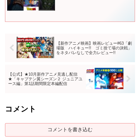
【新作アニメ映画】映画レビュー#63「劇
場版 ハイキュー!! ゴミ捨て場の決戦」
をネタバレなしで全力レビュー!!
【公式】★10月新作アニメ見逃し配信
★「キャプテン翼シーズン２ ジュニアユ
ース編」第1話期間限定本編配信
コメント
コメントを書き込む