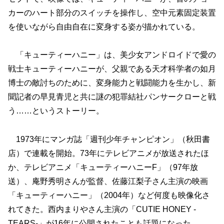
カーのハート部分のスイッチを操作し、空中元素固定装置
を使いながら自由自在に変身する姿が描かれている。
「キューティーハニー」は、美少女アンドロイドで愛の
戦士キューティーハニーが、父親である天才科学者の如月
博士の敵討ちのために、変身能力と戦闘能力を生かし、新
聞記者の早見青児と共に謎の犯罪結社パンサークローと戦
う……というストーリー。
1973年にマンガ誌「週刊少年チャンピオン」（秋田書
店）で連載を開始。73年にテレビアニメが放送されたほ
か、テレビアニメ「キューティーハニーF」（97年放
送）、庵野秀明さんが監督、佐藤江梨子さん主演の映画
「キューティーハニー」（2004年）など何度も映像化さ
れてきた。西内まりやさん主演の「CUTIE HONEY -
TEARS-」が16年に公開されたことも話題になった。