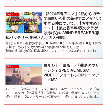
【2024年春アニメ】1話からガチ
新作アニメ
で面白い今期の新作アニメがヤバ
すぎる件について…【おすすめア
ニメ】【狼と香辛料/夜のクラゲ
は泳げない/WIND BREAKER/忘
却バッテリー/夜桜さんちの大作戦】
1話から面白い新作多すぎる ◆ Twitter ◆チャンネル登録 ◆お仕事の
依頼はこちらまで tyankaya.ch@gmail.com もしくは
Twitter@bakaya09にDMお願いします。 チャンネル内における動画
にて使用、掲載し...
ヨルシカ「晴る」×「葬送のフリ
新作アニメ
ーレン」SPECIAL MUSIC
VIDEO／フリーレンOPテーマア
ニメMV
TVアニメ『葬送のフリーレン』第2クールオープニングテーマ 「晴
る」ヨルシカ 【一級魔法使い試験編】の映像で紡がれるスペシャル
MV 「晴る」 DL/ストリーミング配信中： MV ： ヨルシカofficial
HP： ヨルシカofficial...