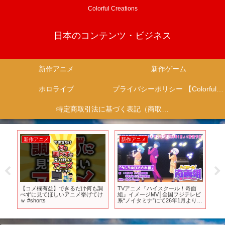
Colorful Creations
日本のコンテンツ・ビジネス
新作アニメ
新作ゲーム
ホロライブ
プライバシーポリシー 【Colorful Creation】
特定商取引法に基づく表記（商取引に関する開示）
新作アニメ
新作アニメ
新
ーラ
【コメ欄有益】できるだけ何も調
TVアニメ『ハイスクール！奇面
【P
べずに見てほしいアニメ挙げてけ
組』イメージMV│全国フジテレビ
P
ｗ #shorts
系“ノイタミナ”にて26年1月より放
ォ
送開始
ゲ
ソ