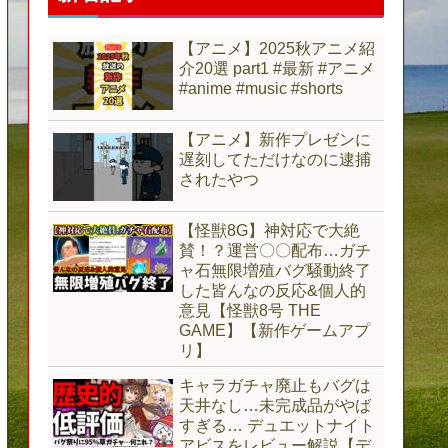
【アニメ】2025秋アニメ紹
介20選 part1 #最新 #アニメ
#anime #music #shorts
【アニメ】新作プレゼンに
遅刻してただけなのに逮捕
されたやつ
【怪獣8G】神対応で大絶
賛！？運営〇〇配布…ガチ
ャ石無限増殖バグ騒動終了
した皆んなの反応&個人的
意見【怪獣8号 THE
GAME】【新作ゲームアプ
リ】
キャラガチャ廃止もバグは
天井なし…未完成品がやば
すぎる… デュエットナイト
アビスをレビュー解説【デ