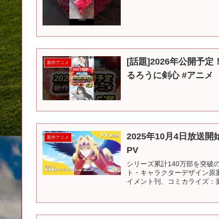
[話題]2026年公開予
新作アニメ
るろうに剣心 #アニメ
2025年10月4日放
新作アニメ
PV
シリーズ累計140万部を突
ト・キャラクターデザイン原案
イメント刊、コミカライズ：葉月