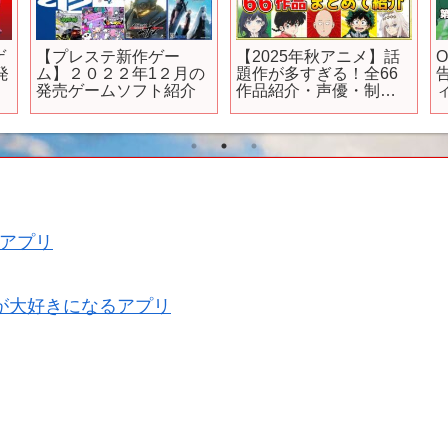
ゲ
【プレステ新作ゲー
【2025年秋アニメ】話
O
発
ム】２０２２年1２月の
題作が多すぎる！全66
発売ゲームソフト紹介
作品紹介・声優・制作
会社【10月スタート】
アプリ
が大好きになるアプリ