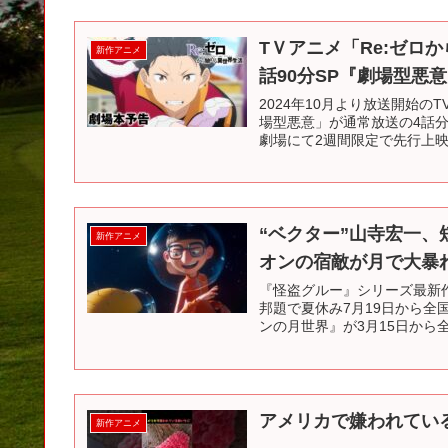
TＶアニメ「Re:ゼロから
新作アニメ
話90分SP『劇場型悪
2024年10月より放送開始のT
場型悪意」が通常放送の4話分に
劇場にて2週間限定で先行上映の
“ベクター”山寺宏一
新作アニメ
オンの宿敵が月で大暴
『怪盗グルー』シリーズ最新作『
邦題で夏休み7月19日から
ンの月世界』が3月15日から全
アメリカで嫌われてい
新作アニメ