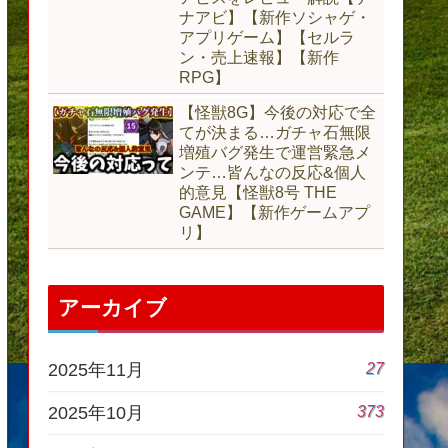
ナアビ】【新作ソシャゲ・
アプリゲーム】【セルラ
ン・売上速報】【新作
RPG】
【怪獣8G】今後の対応で全
てが決まる…ガチャ石無限
増殖バグ発生で運営緊急メ
ンテ…皆んなの反応&個人
的意見【怪獣8号 THE
GAME】【新作ゲームアプ
リ】
アーカイブ
27
2025年11月
373
2025年10月