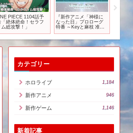
NE PIECE 1104話予
『新作アニメ「神様に
【Swit
告「絶体絶命！セラフ
なった日」プロローグ
売予定
ィム総攻撃！」
特番 ～Keyと麻枝 准に
フト全2
よる感動のキセキ～』
【おす
予告映像
介】
カテゴリー
1,184
ホロライブ
946
新作アニメ
1,146
新作ゲーム
新着記事