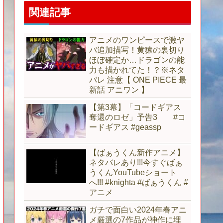
関連記事
アニメのワンピースで激ヤ
バ追加描写！黄猿の裏切り
ほぼ確定か…ドラゴンの能
力も描かれてた！？※ネタ
バレ 注意【 ONE PIECE 最
新話 アニワン 】
【第3幕】「コードギアス
奪還のロゼ」予告3 #コ
ードギアス #geassp
【ばぁうくん新作アニメ】
ネタバレあり!!!今すぐばぁ
うくんYouTubeショート
へ!!! #knighta #ばぁうくん #
アニメ
ガチで面白い2024年春アニ
メ厳選の7作品が神作に埋