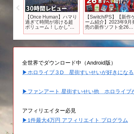
/新作ゲー
【Once Human】ハマり
【Switch/PS】【新作
歩確実
過ぎて時間が溶ける超
ーム紹介】2023年9月
切さを
ボリューム！しかし”賛
売の新作ソフト全26本
インデ
否両論”の新作オープン
【おすすめゲーム紹
ワールドMMO…その理
介】
s】
由は？【基本無料】
全世界でダウンロード中（Android版）
▶ホロライブ３D 星街すいせいが好きになる
▶ファンアート 星街すいせい他 ホロライブ
アフィリエイター必見
▶1件最大4万円 アフィリエイト プログラム