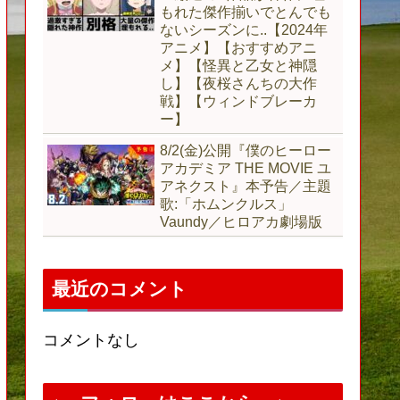
もれた傑作揃いでとんでも
ないシーズンに..【2024年
アニメ】【おすすめアニ
メ】【怪異と乙女と神隠
し】【夜桜さんちの大作
戦】【ウィンドブレーカ
ー】
8/2(金)公開『僕のヒーロー
アカデミア THE MOVIE ユ
アネクスト』本予告／主題
歌:「ホムンクルス」
Vaundy／ヒロアカ劇場版
最近のコメント
コメントなし