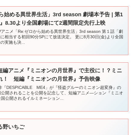
始める異世界生活」3rd season 劇場本予告 | 第1
意』8.30より全国劇場にて2週間限定先行上映
Vアニメ「Re:ゼロから始める異世界生活」3rd season 第１話「劇
相当する初回90分SPにて放送決定。 更に8月30日(金)より全国
実施も決...
、短編アニメ『ミニオンの月世界』で主役に！？ミニ
れ！ 短編『ミニオンの月世界』予告映像
DESPICABLE ME4」が『怪盗グルーのミニオン超変身』の
全国公開されることを公開を記念して、短編アニメ―ション『ミニオ
国公開されるイルミネーション...
る野いちご