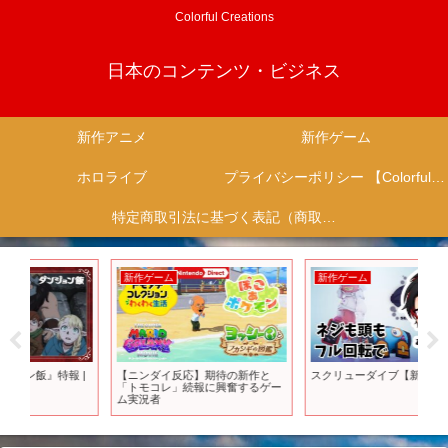
Colorful Creations
日本のコンテンツ・ビジネス
新作アニメ
新作ゲーム
ホロライブ
プライバシーポリシー 【Colorful Creation】
特定商取引法に基づく表記（商取引に関する開示）
新作ゲーム
新作ゲーム
新
|
【ニンダイ反応】期待の新作と
スクリューダイブ【新作ゲーム】
【2
「トモコレ」続報に興奮するゲー
ニメ
ム実況者
ート版
勢VT