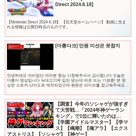
Direct 2024.6.18]
【Nintendo Direct 2024.6.18】 【任天堂ホームページ】 動画に含ま
れる情報は公開日時点のものです。
[더롱다크] 만원 미션은 못참지
新作ゲーム
안녕하세요 자비업단 여러분 항상 시청해주셔서 감사합니다 오늘은
더롱이 영상입니다 늑대고기에 입만 댔는데 바로 뜨는 기생충! 본 영
상은 스토커 난이도로 제작되었으며 원본은 라이브를 참고해주세요
★맴버십 : ★영상문의 ...
【調査】今年のソシャゲが強すぎ
新作ゲーム
て大苦戦…「2024年神ゲーラン
キング」で1位に輝いたのは…
【学園アイドルマスター】【学マ
ス】【鳴潮】【俺アラ】【エクス
アストリス】【ソシャゲ】【神ゲー】