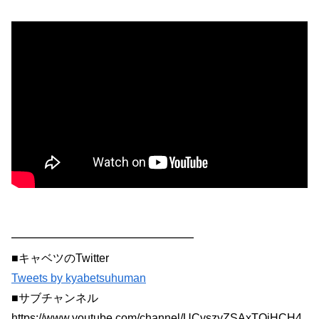
━━━━━━━━━━━━━━━━
■キャベツのTwitter
Tweets by kyabetsuhuman
■サブチャンネル
https://www.youtube.com/channel/UCvszyZSAxTQjHCH4