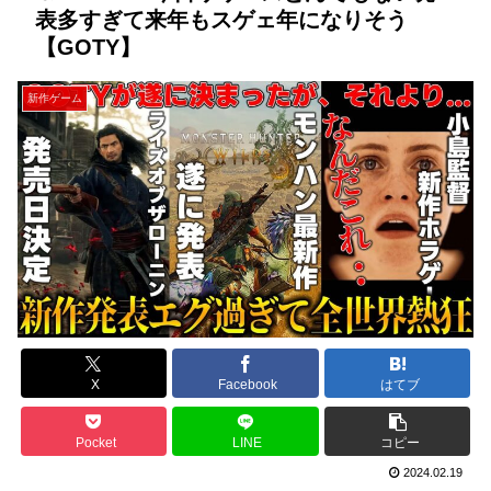
表多すぎて来年もスゲェ年になりそう
【GOTY】
新作ゲーム
X
Facebook
はてブ
Pocket
LINE
コピー
2024.02.19