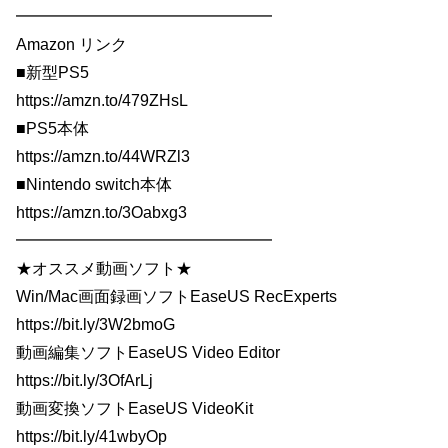
━━━━━━━━━━━━━━━━
Amazon リンク
■新型PS5
https://amzn.to/479ZHsL
■PS5本体
https://amzn.to/44WRZl3
■Nintendo switch本体
https://amzn.to/3Oabxg3
━━━━━━━━━━━━━━━━
★オススメ動画ソフト★
Win/Mac画面録画ソフトEaseUS RecExperts
https://bit.ly/3W2bmoG
動画編集ソフトEaseUS Video Editor
https://bit.ly/3OfArLj
動画変換ソフトEaseUS VideoKit
https://bit.ly/41wbyOp