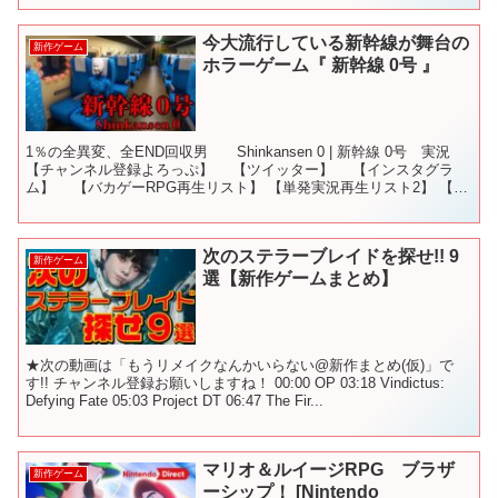
今大流行している新幹線が舞台の
新作ゲーム
ホラーゲーム『 新幹線 0号 』
1％の全異変、全END回収男 Shinkansen 0 | 新幹線 0号 実況
【チャンネル登録よろっぷ】 【ツイッター】 【インスタグラ
ム】 【バカゲーRPG再生リスト】 【単発実況再生リスト2】 【単
発実況再生リスト】 新作等は...
次のステラーブレイドを探せ!! 9
新作ゲーム
選【新作ゲームまとめ】
★次の動画は「もうリメイクなんかいらない@新作まとめ(仮)」で
す!! チャンネル登録お願いしますね！ 00:00 OP 03:18 Vindictus:
Defying Fate 05:03 Project DT 06:47 The Fir...
マリオ＆ルイージRPG ブラザ
新作ゲーム
ーシップ！ [Nintendo