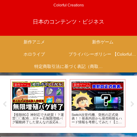
Colorful Creations
日本のコンテンツ・ビジネス
新作アニメ
新作ゲーム
ホロライブ
プライバシーポリシー 【Colorful Creation】
特定商取引法に基づく表記（商取引に関する開示）
ゲーム
新作ゲーム
新作ゲーム
tch次世代機、突然の正式発
期待の新作ゲームが遂に登場した
【特報】ニンダイ
！発表内容から発売時期＆ハ
ので早速遊んでみた!!【Incursion
作』発表か…『Swi
情報を考察してみた！【ニン
Red River】【ゆっくり実況】
ゲームソフトが集
ドー スイッチ後継機種／
機へ！！【予想リ
endo Switch】@レウン
TV