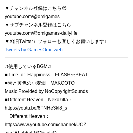
▼チャンネル登録はこちら😊
youtube.com/@omigames
▼サブチャンネル登録はこちら
youtube.com/@omigames-dailylife
▼X(旧Twitter）フォローも宜しくお願いします♪
Tweets by GamesOmi_web
━━━━━━━━━━━━━━━━━━━━━━━━━━
♫使用しているBGM♫
■Time_of_Happiness FLASH☆BEAT
■青と黄色の小麦畑 MAKOOTO
Music Provided by NoCopyrightSounds
■Different Heaven－Nekozilla：
https://youtu.be/6FNHe3kf8_s
Different Heaven：
https://www.youtube.com/channel/UCZ–
wioJBLuh5oLMG5aoIcQ