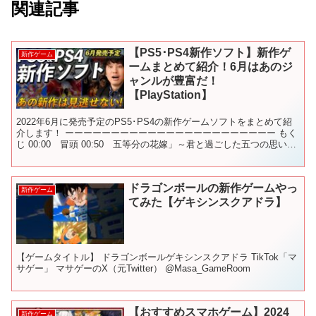
関連記事
【PS5･PS4新作ソフト】新作ゲ
新作ゲーム
ームまとめて紹介！6月はあのジ
ャンルが豊富だ！
【PlayStation】
2022年6月に発売予定のPS5･PS4の新作ゲームソフトをまとめて紹
介します！ ーーーーーーーーーーーーーーーーーーーーーーー もく
じ 00:00 冒頭 00:50 五等分の花嫁」～君と過ごした五つの思い出
01:26 クアリー～悪夢のサ...
ドラゴンボールの新作ゲームやっ
新作ゲーム
てみた【ゲキシンスクアドラ】
【ゲームタイトル】 ドラゴンボールゲキシンスクアドラ TikTok「マ
サゲー」 マサゲーのX（元Twitter） @Masa_GameRoom
【おすすめスマホゲーム】2024
新作ゲーム