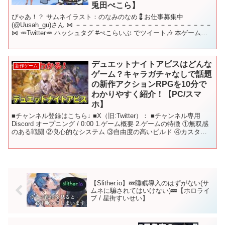
兎田ぺこら】
ぴゃあ！？ サムネイラスト：のなみのなめ💈お仕事募集中
(@Uusah_gu)さん ⋈ －－－－－－－－－－－－－－－－－－－－－
⋈ 🥕Twitter🥕 ハッシュタグ #ぺこらいぶ でツイート🎶 本ゲームは
Pontypants に確認の上配...
デュエットナイトアビスはどんな
新作ゲーム
ゲーム？キャラガチャなしで話題
の新作アクションRPGを10分で
わかりやすく紹介！【PC/スマ
ホ】
■チャンネル登録はこちら↓ ■X（旧:Twitter）： ■チャンネル専用
Discord オープニング / 0:00 1.ゲーム概要 2.ゲームの特徴 ①無双感
のある戦闘 ②良心的なシステム ③自由度の高いビルド ④カスタマ
イズ要素 3.注...
【Slither.io】💤睡眠導入のはずがない(サ
ムネに騙されてはいけない)💤【ホロライ
ブ / 星街すいせい】