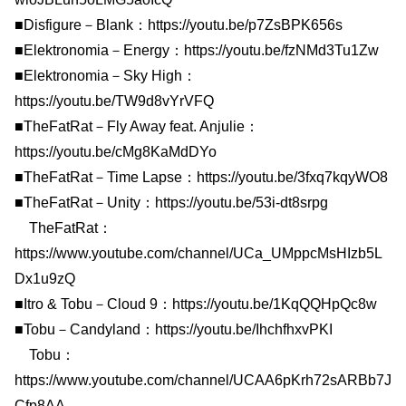
■Disfigure－Blank：https://youtu.be/p7ZsBPK656s
■Elektronomia－Energy：https://youtu.be/fzNMd3Tu1Zw
■Elektronomia－Sky High：
https://youtu.be/TW9d8vYrVFQ
■TheFatRat－Fly Away feat. Anjulie：
https://youtu.be/cMg8KaMdDYo
■TheFatRat－Time Lapse：https://youtu.be/3fxq7kqyWO8
■TheFatRat－Unity：https://youtu.be/53i-dt8srpg
TheFatRat：
https://www.youtube.com/channel/UCa_UMppcMsHIzb5L
Dx1u9zQ
■Itro & Tobu－Cloud 9：https://youtu.be/1KqQQHpQc8w
■Tobu－Candyland：https://youtu.be/IhchfhxvPKI
Tobu：
https://www.youtube.com/channel/UCAA6pKrh72sARBb7J
Cfp8AA