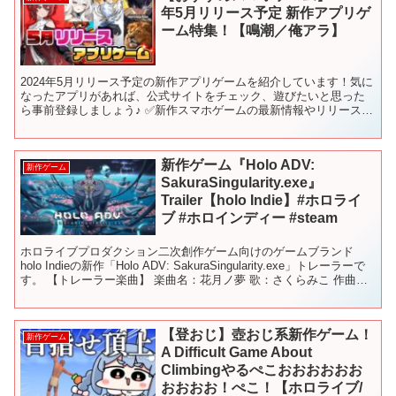
年5月リリース予定 新作アプリゲ
ーム特集！【鳴潮／俺アラ】
2024年5月リリース予定の新作アプリゲームを紹介しています！気に
なったアプリがあれば、公式サイトをチェック、遊びたいと思った
ら事前登録しましょう♪ ✅新作スマホゲームの最新情報やリリース日
を毎日更新！ 【📅配信カレンダー】 ✅チャプターリ...
新作ゲーム『Holo ADV:
新作ゲーム
SakuraSingularity.exe』
Trailer【holo Indie】#ホロライ
ブ #ホロインディー #steam
ホロライブプロダクション⼆次創作ゲーム向けのゲームブランド
holo Indieの新作「Holo ADV: SakuraSingularity.exe」トレーラーで
す。 【トレーラー楽曲】 楽曲名：花月ノ夢 歌：さくらみこ 作曲・
編曲：かん...
【登おじ】壺おじ系新作ゲーム！
新作ゲーム
A Difficult Game About
Climbingやるぺこおおおおおお
おおおお！ぺこ！【ホロライブ/