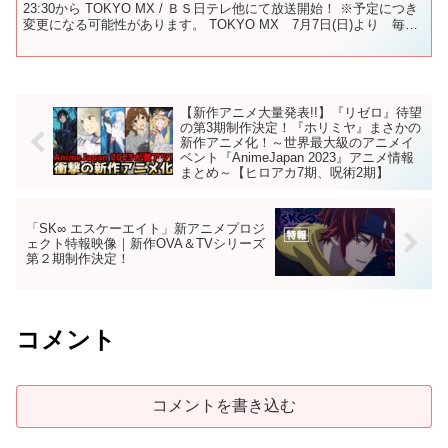
23:30から TOKYO MX / ＢＳ日テレ他にて放送開始！ ※予定につき
変更になる可能性があります。 TOKYO MX 7月7日(日)より 毎週
日曜23:30～放送予定 ...
【新作アニメ大量発表!!】『リゼロ』待望
の第3期制作決定！『ホリミヤ』まさかの
新作アニメ化！～世界最大級のアニメイ
ベント『AnimeJapan 2023』アニメ情報
まとめ～【ヒロアカ7期、呪術2期】
「SK∞ エスケーエイト」新アニメプロジ
ェクト特報映像｜新作OVA＆TVシリーズ
第２期制作決定！
コメント
コメントを書き込む