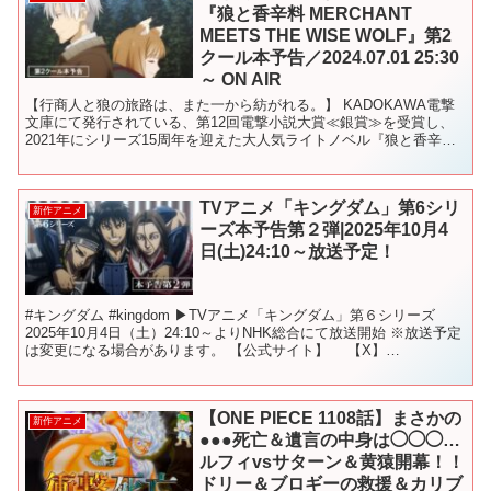
『狼と香辛料 MERCHANT
MEETS THE WISE WOLF』第2
クール本予告／2024.07.01 25:30
～ ON AIR
【行商人と狼の旅路は、また一から紡がれる。】 KADOKAWA電撃
文庫にて発行されている、第12回電撃小説大賞≪銀賞≫を受賞し、
2021年にシリーズ15周年を迎えた大人気ライトノベル『狼と香辛
料』。 現在ではシリーズ累計発行部数500万部を...
TVアニメ「キングダム」第6シリ
新作アニメ
ーズ本予告第２弾|2025年10月4
日(土)24:10～放送予定！
#キングダム #kingdom ▶TVアニメ「キングダム」第６シリーズ
2025年10月4日（土）24:10～よりNHK総合にて放送開始 ※放送予定
は変更になる場合があります。 【公式サイト】 【X】
【TikTok】 / ...
【ONE PIECE 1108話】まさかの
新作アニメ
●●●死亡＆遺言の中身は◯◯◯…
ルフィvsサターン＆黄猿開幕！！
ドリー＆ブロギーの救援＆カリブ