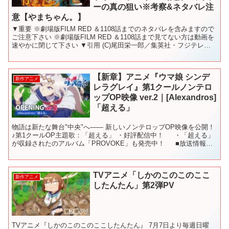
ーの真の狙い※考察&ネタバレ注
意【やまちゃん。】
▼重要 ※劇場版FILM RED ＆1108話までのネタバレを含みますので
ご注意下さい ※劇場版FILM RED ＆1108話まで見てない方は動画を
速やかに閉じて下さい ▼引用 (C)尾田栄一郎／集英社・フジテレ
ビ・東映アニメーション様 ↓...
【新章】アニメ『ウマ娘 シンデ
新作アニメ
レラグレイ』第1クールノンテロ
ップOP映像 ver.2｜[Alexandros]
「超える」
物語は新たな舞台"中央"へ―― 新しいノンテロップOP映像を公開！
♪第1クールOP主題歌：「超える」 ・好評配信中！ ・「超える」
が収録されたのアルバム「PROVOKE」も発売中！ ■放送情報
2025年4月6日からTBS系全国2...
TVアニメ「しかのこのこのここ
新作アニメ
したんたん」第2弾PV
TVアニメ『しかのこのこのここしたんたん』 7月7日より毎週日曜