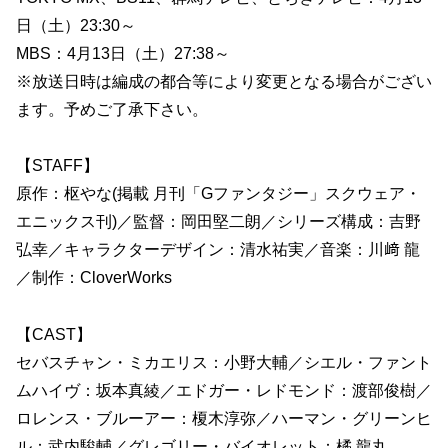
日（土）23:30～
MBS：4月13日（土）27:38～
※放送日時は編成の都合等により変更となる場合がござい
ます。予めご了承下さい。
【STAFF】
原作：枢やな(掲載 月刊「Gファンタジー」スクウェア・
エニックス刊)／監督：岡田堅二朗／シリーズ構成：吉野
弘幸／キャラクターデザイン：清水祐実／音楽：川﨑 龍
／制作：CloverWorks
【CAST】
セバスチャン・ミカエリス：小野大輔／シエル・ファント
ムハイヴ：坂本真綾／エドガー・レドモンド：渡部俊樹／
ロレンス・ブルーアー：榎木淳弥／ハーマン・グリーンヒ
ル：武内駿輔／グレゴリー・バイオレット：橘 龍丸