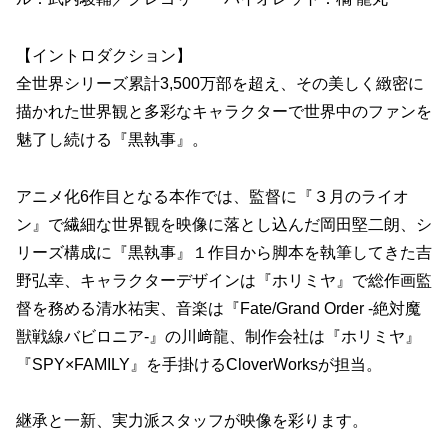
【イントロダクション】
全世界シリーズ累計3,500万部を超え、その美しく緻密に
描かれた世界観と多彩なキャラクターで世界中のファンを
魅了し続ける『黒執事』。
アニメ化6作目となる本作では、監督に『３月のライオ
ン』で繊細な世界観を映像に落とし込んだ岡田堅二朗、シ
リーズ構成に『黒執事』１作目から脚本を執筆してきた吉
野弘幸、キャラクターデザインは『ホリミヤ』で総作画監
督を務める清水祐実、音楽は『Fate/Grand Order -絶対魔
獣戦線バビロニア-』の川﨑龍、制作会社は『ホリミヤ』
『SPY×FAMILY』を手掛けるCloverWorksが担当。
継承と一新、実力派スタッフが映像を彩ります。