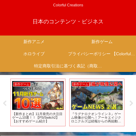
Colorful Creations
日本のコンテンツ・ビジネス
新作アニメ
新作ゲーム
ホロライブ
プライバシーポリシー 【Colorful Creation】
特定商取引法に基づく表記（商取引に関する開示）
新作ゲーム
新作ゲーム
新
 追
【新作まとめ】11月発売の大注目
『ラグナロクオンライン３』ゲー
【P
フト
ゲーム10選！！【PS/Switch2】
ム映像が公開へ！アーキエイジク
が
1]
【おすすめゲーム紹介】
ロニクルズは続報からの再始動
シ
か？【ゲームNEWS】
ド、
遊
て