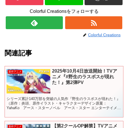
Colorful Creationsをフォローする
Colorful Creations
関連記事
2025年10月4日放送開始！TVア
新作アニメ
ニメ『#野生のラスボスが現れ
た！』第2弾PV
シリーズ累計140万部を突破の人気作『野生のラスボスが現れた！』
（原作：炎頭、原作イラスト・キャラクターデザイン原案：
YahaKo アース・スターノベル アース・スター エンターテイメン
ト刊、コミカライズ：葉月翼）が遂にアニメ化！ 2025...
【第2クールOP解禁】TVアニメ
新作アニメ