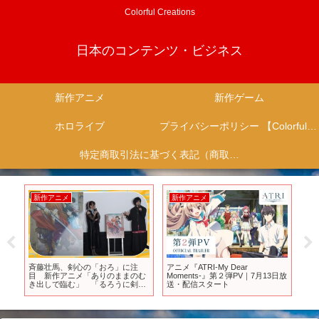
Colorful Creations
日本のコンテンツ・ビジネス
新作アニメ
新作ゲーム
ホロライブ
プライバシーポリシー 【Colorful Creation】
特定商取引法に基づく表記（商取引に関する開示）
新作アニメ
新作アニメ
新
マ
斉藤壮馬、剣心の「おろ」に注
アニメ『ATRI-My Dear
【
も
目 新作アニメ「ありのままのむ
Moments-』第２弾PV｜7月13日放
ッ
』
き出しで臨む」 「るろうに剣心
送・配信スタート
ムが
手
-明治剣客浪漫譚-」新作テレビア
オハ
am
ニメ世界上映イベント
スマ
る
ち