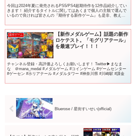
今回は2024年夏に発売されるPS5/PS4超期待作を12作品紹介してい
きます！ 紹介するタイトルに関してはあくまで個人の主観で選んで
いるので良ければ皆さんの『期待する新作ゲーム』も是非、教えて
ください！ 沢山のコメントお待ちしております。...
【新作メダルゲーム】話題の新作
新作ゲーム
ロケテスト。「モグリアテール」
を最速プレイ！！！
チャンネル登録・高評価よろしくお願いします！ Twitter▶︎まなま
な ＠mana_medal #メダルゲーム #コインゲーム #ゲームセンター
#ゲーセン #ホリアテール #メダルタワー #神奈川県 #川崎駅 #課金
Bluerose / 星街すいせい(official)