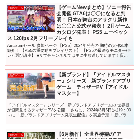
【ゲームNewまとめ】ソニー報告
新作ゲーム
会開催 GTA6は〇〇になると判
明！ 日本が舞台のアサクリ新作
は〇〇と公式が発表！ 2月ゲーム
カタログ発表！ PS5 エーペック
ス 120fps 2月フリープレイも
Amazomセール 参加ページ 【PS5】2024年発売の 期待の大作25本
紹介！ 【PS5の重要動画プレイリスト】 【PS5の最適なモニター/テ
レビ選び講座】 ■サブチャンネルでは主に生放送しています！質問
もOKです！ ■Twitterは...
【新ブランド】『アイドルマスタ
新作ゲーム
ー』シリーズ 新ブランドアプリ
ゲーム ティザーPV【アイドル
マスター】
『アイドルマスター』シリーズ 新ブランドアプリゲームの 世界観
が垣間見えるティザーPVを公開！ さらに、2024年3月5日(火)19：00
～に 「新ブランドアプリゲーム発表生配信」を実施予定！ 新ブラン
ドアプリゲームのタイトルや登場アイドル...
【6月新作】全世界待望の”ア
新作ゲーム