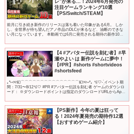
レ”が来る…！2024年6月発売の
注目ゲームランキング10選
【PS/Switch/STEAM】
前月に引き続き新作のリリースは落ち着いた印象がある6月。 しか
し、全世界が待ち望んだアノ作品のDLCが来るなど、油断のできな
い月になっています。 本動画では6月に発売される期待の新作10タ
イトルを紹介します。 ■目次 00:00 OP 00...
【4 #アバター伝説を刻む者】#早
新作ゲーム
瀬やよい は 新作ゲームに夢中！
【#PR】#shorts #shortvideos
#shortsfeed
｡*⑅୨୧💴⌒⌒⌒⌒⌒⌒⌒⌒⌒⌒⌒⌒⌒⌒⌒💴୨୧⑅*｡ 🫧🤍- ̗̀イベント期
間：7/31〜8/12🫧🤍 #PR #アバター伝説を刻む者 ゲームのダウンロ
ード： ※ダウンロードポイントは指定のダウンロードURLからApp
Store か G...
【PS新作】今年の夏は狂って
新作ゲーム
る！2024年夏発売の期待作12選
【おすすめゲーム紹介】