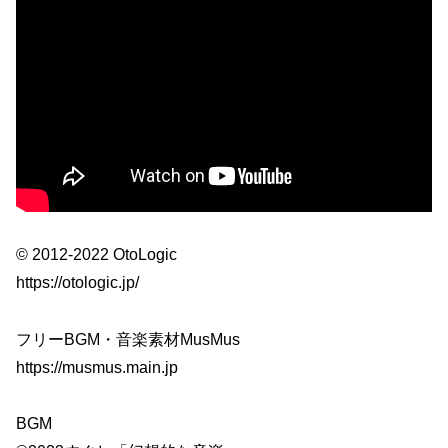
© 2012-2022 OtoLogic
https://otologic.jp/
フリーBGM・音楽素材MusMus
https://musmus.main.jp
BGM