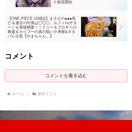
り放送開始
【ONE PIECE 1108話】まさかの●●●死
亡＆遺言の中身は◯◯◯…ルフィvsサタ
ーン＆黄猿開幕！！ドリー＆ブロギーの
救援＆カリブーの真の狙い※考察&ネタ
バレ注意【やまちゃん。】
コメント
コメントを書き込む
ホーム
新作アニメ