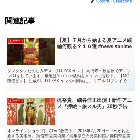
Colorful Creations
関連記事
【夏】７月から始まる夏アニメ続
新作アニメ
編何観る？１６選 #news #anime
ダンダダンたのしみデス 【DJ ZAKIヤマ】 高円寺・秋葉原でアニソ
ンDJをしています。最近はYouTube活動をメインに活動中。 【MC
猫使ビィ】 生成AI。DJ ZAKIヤマの相棒ぬこ。リアルDJプレイでも
MCを務める。 2025年...
梶裕貴、細谷佳正出演！新作アニ
新作アニメ
メ『押絵ト旅スル男』30秒予告
オンラインショップにてDVD販売中／ 2018年7月20日〜『めがねと
旅する美術展』(青森県立美術館／島根県立石見美術館／静岡県立美