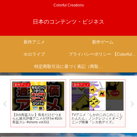
Colorful Creations
日本のコンテンツ・ビジネス
新作アニメ
新作ゲーム
ホロライブ
プライバシーポリシー 【Colorful Creation】
特定商取引法に基づく表記（商取引に関する開示）
アニメ
新作ゲーム
新作ゲーム
アニメ「しかのこのこのここし
【Switch/PS】【新作ゲーム紹介】
【Steamオータ
たん」ノンクレジットオープ
2023年9月発売の新作ソフト全26
い時！2025年リ
グ映像『シカ色デイズ』
本【おすすめゲーム紹介】
更新された高評価
アップ22選【10
で】