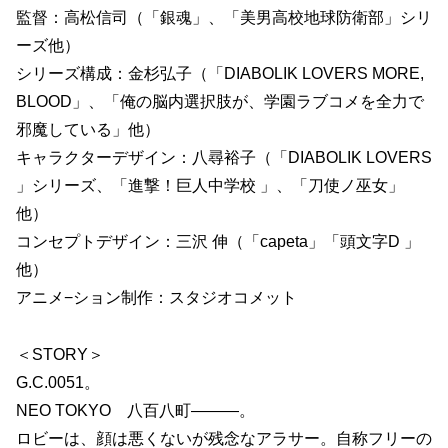
監督：高松信司（「銀魂」、「美男高校地球防衛部」シリ
ーズ他）
シリーズ構成：金杉弘子（「DIABOLIK LOVERS MORE,
BLOOD」、「俺の脳内選択肢が、学園ラブコメを全力で
邪魔している」他）
キャラクターデザイン：八尋裕子（「DIABOLIK LOVERS
」シリーズ、「進撃！巨人中学校 」、「刀使ノ巫女」
他）
コンセプトデザイン：三沢 伸（「capeta」「頭文字D 」
他）
アニメ−ション制作：スタジオコメット
＜STORY＞
G.C.0051。
NEO TOKYO 八百八町———。
ロビーは、顔は悪くないが残念なアラサー。自称フリーの