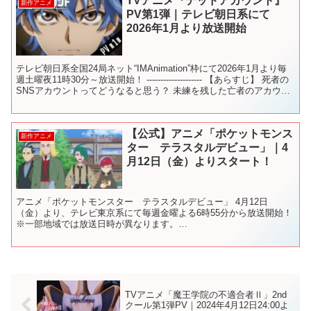
TVアニメ『デッドアカウント』
新作アニメ
PV第1弾｜テレビ朝日系にて
2026年1月より放送開始
テレビ朝日系全国24局ネット“IMAnimation”枠にて2026年1月より毎
週土曜夜11時30分～放送開始！ -------------------- 【あらすじ】 死者の
SNSアカウントってどうなると思う？ 未練を残した亡者のアカウ
ン...
【公式】アニメ「ポケットモンス
新作アニメ
ター テラスタルデビュー」｜4
月12日（金）よりスタート！
アニメ「ポケットモンスター テラスタルデビュー」 4月12日
（金）より、テレビ東京系にて毎週金曜よる6時55分から放送開始！
※一部地域では放送日時が異なります。
==================================== 主...
TVアニメ「魔王学院の不適合者Ⅱ」2nd
クール第1弾PV｜2024年4月12日24:00よ