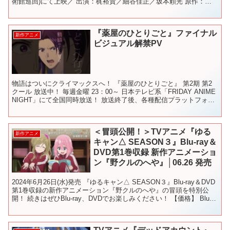
術館巡回)にて上映／ 出演：梶裕貴／細谷佳正／坂本頼光 原作：江
戸川乱歩「押絵と旅する男」より 監督：塚原重...
『薬屋のひとりごと』ファイナル
新作アニメ
ビジュアル解禁PV
物語はついにクライマックスへ！ 『薬屋のひとりごと』 第2期 第2
クール 放送中！ 毎週金曜 23：00～ 日本テレビ系「FRIDAY ANIME
NIGHT」にて全国同時放送！ 放送終了後、各種配信プラットフォー
ムでも順次配信！ #薬屋の...
＜冒頭公開！＞TVアニメ『ゆる
新作アニメ
キャン△ SEASON３』Blu-ray＆
DVD第1巻収録 新作アニメーショ
ン『野クルのへや』│06.26 発売
2024年6月26日(水)発売 『ゆるキャン△ SEASON３』Blu-ray＆DVD
第1巻収録の新作アニメーション『野クルのへや』の冒頭を特別公
開！ 続きはぜひBlu-ray、DVDでお楽しみください！ 【価格】 Blu-
ray：15,4...