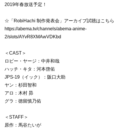
2019年春放送予定！
☆「RobiHachi 制作発表会」アーカイブ試聴はこちら
https://abema.tv/channels/abema-anime-
2/slots/AYvR8XMAwVDKbd
＜CAST＞
ロビー・ヤージ：中井和哉
ハッチ・キタ：河本啓佑
JPS-19（イック）：阪口大助
ヤン：杉田智和
アロ：木村 昴
グラ：徳留慎乃佑
＜STAFF＞
原作：馬谷たいが