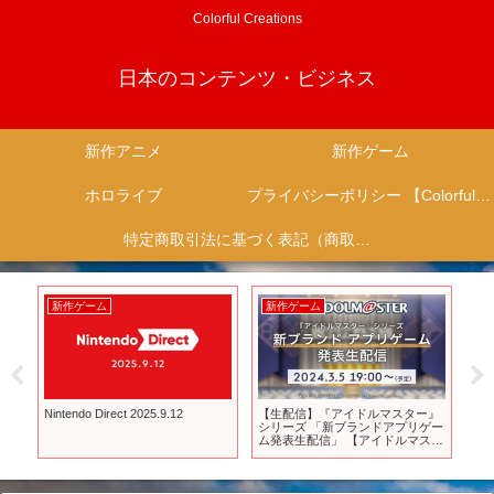
Colorful Creations
日本のコンテンツ・ビジネス
新作アニメ
新作ゲーム
ホロライブ
プライバシーポリシー 【Colorful Creation】
特定商取引法に基づく表記（商取引に関する開示）
新作ゲーム
新作ゲーム
新作アニ
【生配信】『アイドルマスター』
【新作アプリゲーム紹介】ハイキ
TVアニ
シリーズ 「新ブランドアプリゲー
ューとブラックステラ…やるんだ
報｜2026
ム発表生配信」 【アイドルマスタ
な！？今…！ここで！の週！
THE SHE
ー】