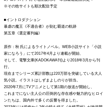
※その他サイトも順次配信予定
■イントロダクション
暴虐の魔王《不適合者》が刻む覇道の軌跡
第五章《選定審判編》
原作：秋 氏によるライトノベル。WEB小説サイト「小説
家になろう」にて2017年4月より連載が開始、
そして、電撃文庫(KADOKAWA刊)より2018年3月から刊
行。
現在までシリーズ累計部数は220万部を突破している大人
気小説。イラストはしずまよしのりが担当。
2020年7月にTVアニメとして第1期の放送が開始し、
これまでにない主人公の圧倒的な存在感や魅力的なヒロイ
ンたちは、国内外で多くの反響を得ました。
2023年には前作から2年の時を経て《大精霊編》が放送開