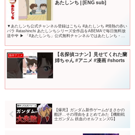
あたしンち | [ENG sub]
▼あたしンち公式チャンネル登録はこちら #あたしンち #情熱の赤い
バラ #atashinchi あたしンちシリーズ全作品をABEMAで毎日無料放
送中🌹 ▶︎ 「#あたしンち」公式無料チャンネルではあたしンち・新
あたしンちに加え、 新作『あた...
【名探偵コナン】見せてくれた蘭
新作アニメ
姉ちゃん #アニメ #漫画 #shorts
【爆死】ガンダム新作ゲームがまさかの
酷評…その理由をまとめてみた【機動戦
士ガンダム 鉄血のオルフェンズG】