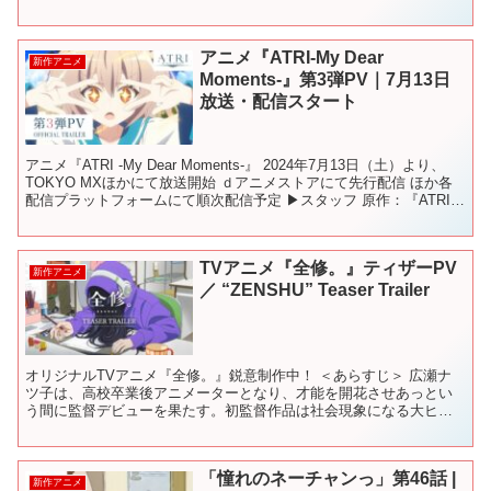
アニメ『ATRI-My Dear
新作アニメ
Moments-』第3弾PV｜7月13日
放送・配信スタート
アニメ『ATRI -My Dear Moments-』 2024年7月13日（土）より、
TOKYO MXほかにて放送開始 ｄアニメストアにて先行配信 ほか各
配信プラットフォームにて順次配信予定 ▶スタッフ 原作：『ATRI -
My Dear...
TVアニメ『全修。』ティザーPV
新作アニメ
／ “ZENSHU” Teaser Trailer
オリジナルTVアニメ『全修。』鋭意制作中！ ＜あらすじ＞ 広瀬ナ
ツ子は、高校卒業後アニメーターとなり、才能を開花させあっとい
う間に監督デビューを果たす。初監督作品は社会現象になる大ヒッ
ト。新進気鋭の天才監督と世間でも評価され、次回作は初恋を...
「憧れのネーチャンっ」第46話 |
新作アニメ