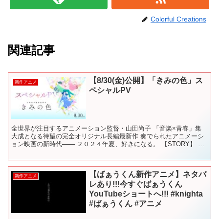
Colorful Creations
関連記事
【8/30(金)公開】「きみの色」ス
新作アニメ
ペシャルPV
全世界が注目するアニメーション監督・山田尚子 「音楽×青春」集
大成となる待望の完全オリジナル長編最新作 奏でられたアニメーシ
ョン映画の新時代―― ２０２４年夏、好きになる。 【STORY】 わ
たしが惹かれるのは、あなたの「色」。 高校生のト...
【ばぁうくん新作アニメ】ネタバ
新作アニメ
レあり!!!今すぐばぁうくん
YouTubeショートへ!!! #knighta
#ばぁうくん #アニメ