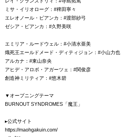
レイ・グランズドリィ：#寺島拓篤
ミサ・イリオローグ：#稗田寧々
エレオノール・ビアンカ：#渡部紗弓
ゼシア・ビアンカ：#久野美咲
エミリア・ルードウェル：#小清水亜美
熾死王エールドメード・ディティジョン：#小山力也
アルカナ：#東山奈央
アヒデ・アロボ・アガーツェ：#関俊彦
創造神ミリティア：#悠木碧
▼オープニングテーマ
BURNOUT SYNDROMES「魔王」
▸公式サイト
https://maohgakuin.com/