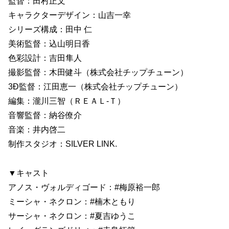
監督：田村正文
キャラクターデザイン：山吉一幸
シリーズ構成：田中 仁
美術監督：込山明日香
色彩設計：吉田隼人
撮影監督：木田健斗（株式会社チップチューン）
3Ð監督：江田恵一（株式会社チップチューン）
編集：瀧川三智（ＲＥＡＬ-Ｔ）
音響監督：納谷僚介
音楽：井内啓二
制作スタジオ：SILVER LINK.
▼キャスト
アノス・ヴォルディゴード：#梅原裕一郎
ミーシャ・ネクロン：#楠木ともり
サーシャ・ネクロン：#夏吉ゆうこ