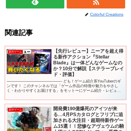
Colorful Creations
関連記事
【先行レビュー】ニーアを超え得
新作ゲーム
る新作アクション『Stellar
Blade』は一体どんなゲームなの
か？10分で解説【ステラーブレイ
ド・評価】
───────────────────── ども！ゲーム紹介系YouTuberのギ
ンです！ このチャンネルでは「ゲーム作品の特徴や魅力をやさし
く・わかりやすくお届けする」をモットーにゲーム紹介・レビュ
ー・ランキング・実況動画などを投稿してい...
開発費190億爆死のアイツが来
新作ゲーム
る…4月PSカタログとフリプに追
加される大注目・超期待新作ゲー
ム15選！！悲惨なアヴェウムの騎