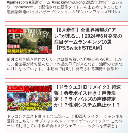
#gamescom #最新ゲーム #blackmythwukong 2025年3大ゲームショ
ウ「gamescom」で配信された新作タイトルをまとめてきました！
黒神話鍾馗/バイオハザード9レクイエム/モンハンワイルズFF14コラ
ボ/ゴースト...
【6月新作】全世界待望の”ア
新作ゲーム
レ”が来る…！2024年6月発売の
注目ゲームランキング10選
【PS/Switch/STEAM】
前月に引き続き新作のリリースは落ち着いた印象がある6月。 しか
し、全世界が待ち望んだアノ作品のDLCが来るなど、油断のできな
い月になっています。 本動画では6月に発売される期待の新作10タ
イトルを紹介します。 ■目次 00:00 OP 00...
【ドラクエ3HDリメイク】超速
新作ゲーム
報！勇者ボイス付き！声優決
定！？ライバルズの声優確定
か！？性別システム廃止か！？
ドラゴンクエストIII そして伝説へ…（HD2Dリメイク） チャンネル
登録はこちら→ サブチャンネル→ アオイゲームツイッター このペ
ージで利用している株式会社スクウェア・エニックスを代表とする
共同著作者が権利を所有する画像の転載・配布は禁...