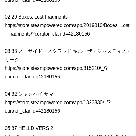
02:29 Boxes: Lost Fragments
https://store.steampowered.com/app/2019810/Boxes_Lost
_Fragments/?curator_clanid=42180156
03:33 スーサイド・スクワッド キル・ザ・ジャスティス・
リーグ
https://store.steampowered.com/app/315210/_/?
curator_clanid=42180156
04:32 シャンハイ サマー
https://store.steampowered.com/app/1323830/_/?
curator_clanid=42180156
05:37 HELLDIVERS 2