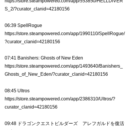
https://store.steampowered.com/app/553850/HELLDIVER
S_2/?curator_clanid=42180156
06:39 SpellRogue
https://store.steampowered.com/app/1990110/SpellRogue/
?curator_clanid=42180156
07:41 Banishers: Ghosts of New Eden
https://store.steampowered.com/app/1493640/Banishers_
Ghosts_of_New_Eden/?curator_clanid=42180156
08:45 Ultros
https://store.steampowered.com/app/2386310/Ultros/?
curator_clanid=42180156
09:48 ドラゴンクエストビルダーズ アレフガルドを復活