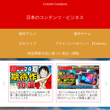
Colorful Creations
日本のコンテンツ・ビジネス
新作アニメ
新作ゲーム
ホロライブ
プライバシーポリシー 【Colorful Creation】
特定商取引法に基づく表記（商取引に関する開示）
新作ゲーム
新作ゲーム
新
ス
遂に来たか..11月発売注目の新作
絶対買いの新作ゲームはコレ！4
【5
新
ゲーム10選！任天堂の最強新作エ
月発売おすすめソフト8選【PS4・
ゲー
アライダー＆ゼルダ無双新作まで/
PS5・Switch・Xbox・PC】
ー
延期を繰り返しすぎたイナイレ新
作＆超広大オープンワールドの期
待作まで和ゲーがとにかく熱い