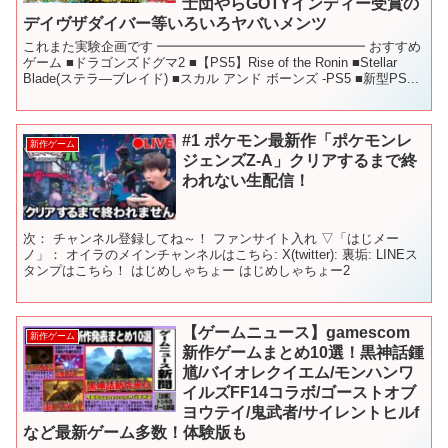
士団やらGOTYインディー受賞の
デイヴザダイバー等いろいろヤバいメンツ
これまた実験企画です ━━━━━━━━━━━━━━━━ おすすめ
ゲーム ■ドラゴンズドグマ2 ■【PS5】Rise of the Ronin ■Stellar
Blade(ステラ―ブレイド) ■スカル アンド ボーンズ -PS5 ■新型PS...
#1 ポケモン最新作「ポケモンレ
新作ゲーム
ジェンズZ-A」クリアするまで終
われない生配信！
次： チャンネル登録してね～！ ファンサイト入れ ▽「はじメー
ノ」： オイラのメインチャンネルはこちら: X(twitter): 裏垢: LINEス
タンプはこちら！ はじめしゃちょー はじめしゃちょー2
【ゲームニュース】gamescom
新作ゲーム
新作ゲームまとめ10選！黒神話鍾
馗/バイオレクイエム/モンハンワ
イルズFF14コラボ/ゴーストオブ
ヨウテイ/鬼武者/サイレントヒルf
など最新ゲーム多数！体験版も