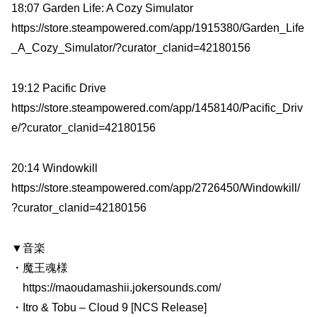
18:07 Garden Life: A Cozy Simulator
https://store.steampowered.com/app/1915380/Garden_Life
_A_Cozy_Simulator/?curator_clanid=42180156
19:12 Pacific Drive
https://store.steampowered.com/app/1458140/Pacific_Driv
e/?curator_clanid=42180156
20:14 Windowkill
https://store.steampowered.com/app/2726450/Windowkill/
?curator_clanid=42180156
▼音楽
・魔王魂様
https://maoudamashii.jokersounds.com/
・Itro & Tobu – Cloud 9 [NCS Release]