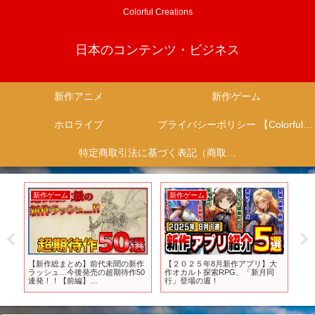
Colorful Creations
日本のコンテンツ・ビジネス
新作アニメ
新作ゲーム
ホロライブ
プライバシーポリシー 【Colorful Creation】
特定商取引法に基づく表記（商取引に関する開示）
新作ゲーム
新作ゲーム
新
ぐ
【新作総まとめ】前代未聞の新作
【２０２５年8月新作アプリ】大
【
で確
ラッシュ…今後発売の超期待作50
作オカルト探索RPG、「新月同
テ
アニメ
連発！！【前編】
行」登場の週！
が
【PS4/PS5/Switch】
Du
ログ
イヤ