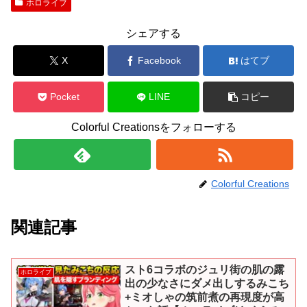
ホロライブ
シェアする
X
Facebook
はてブ
Pocket
LINE
コピー
Colorful Creationsをフォローする
Colorful Creations
関連記事
スト6コラボのジュリ街の肌の露
ホロライブ
出の少なさにダメ出しするみこち
+ミオしゃの筑前煮の再現度が高