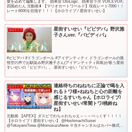
愛を込めて編集します。 効果音:OtoLogic、効果音ラボ VOICEVOX;
四国めたん 元動画⬇︎ 【マリオカートワールド】現在レート7000！！
レート8000を目指す！！！【ホロライブ / 星街すいせい】
星街すいせい『ビビデバ』野沢雅
ホロライブ
子さんver.『バビディバ』
#ビビデバ #ドラゴンボール #アイデンティティ ドラゴンボールの孫
悟空の声でお馴染み野沢雅子さん(アイデンティティ田島)が歌う星街
すいせいの『ビビデバ』。 星街すいせい『ビビデバ』
連絡待ちのねねちに正論で喝を入
ホロライブ
れるトワ様+ねねちと心の距離を
感じるすいちゃん【ホロライブ/
星街すいせい/常闇トワ/桃鈴ね
ね】
元動画 【APEX】ダスピでわちゃわちゃえ～～～ぺっくす！！！！
【ホロライブ / 星街すいせい】 @HoshimachiSuisei
@TokoyamiTowa @MomosuzuNene ※当チャンネルはカバー株式会
社の切り抜き動画に関す...