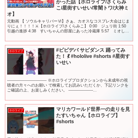
かった話【ホロライブ/さくらみ
こ/星街すいせい/常闇トワ/大神ミ
オ】
元動画 【 ソウルキャリバーⅥ】さぁ、カオスなコスプレ大会はじま
りにぇ！！！！⚔【ホロライブ/さくらみこ】 0:00 ジュリ街 1:50
引越の進捗 4:38 すいちゃんの部屋にあった冷蔵庫 5:57 ミオしゃ
の筑前煮 @SakuraMik...
#ビビデバ サビダンス 踊ってみ
ホロライブ
た！ 💃 #hololive #shorts #星街す
いせい
-------------------------------- ※ホロライブプロダクションから未成年の視
聴者の方々へのお願い で検索してお読みいただくか、下記リンクを
ご確認の上、お楽しみください。 --------------------...
マリカワールド世界一の走りを見
ホロライブ
たすいちゃん【ホロライブ】
#shorts