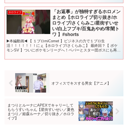
「お返事」が独特すぎるホロメン
ホロライブ
まとめ【ホロライブ切り抜き/ホ
ロライブ/さくらみこ/星街すいせ
い/白上フブキ/百鬼あやめ/常闇ト
ワ 】#shorts
▶️本編動画◀️ 【 １ブロmiComet 】ビジネスの力で１ブロ生
活！！！！！！！にぇ【ホロライブ/さくらみこ】 最終回？【 ポケ
モンSV 】ついにポケモンリーグへ！ペパーとスター団ボスにも再戦
だにぇ！【ホロライブ/さくらみこ】 【 RU...
オフィスでキスする男女【アニメ】
まつりとルーナにAPEXでキャリーして
もらうすいちゃん【星街すいせい／夏色
まつり／姫森ルーナ／切り抜き／ホロラ
イブ】