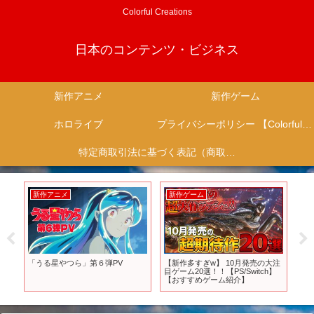
Colorful Creations
日本のコンテンツ・ビジネス
新作アニメ
新作ゲーム
ホロライブ
プライバシーポリシー 【Colorful Creation】
特定商取引法に基づく表記（商取引に関する開示）
新作アニメ
新作ゲーム
新
「うる星やつら」第６弾PV
【新作多すぎw】 10月発売の大注
【
1
目ゲーム20選！！【PS/Switch】
の
版
【おすすめゲーム紹介】