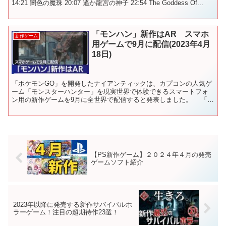
14:21 闇色の魔珠 20:07 遙か龍宮の神子 22:54 The Goddess Of...
「モンハン」新作はAR スマホ
新作ゲーム
用ゲームで9月に配信(2023年4月
18日)
「ポケモンGO」を開発したナイアンティックは、カプコンの人気ゲ
ーム「モンスターハンター」を現実世界で体験できるスマートフォ
ン用の新作ゲームを9月に全世界で配信すると発表しました。 「モ
ンスターハンターNOW」では、現実の映像にバーチャルの...
【PS新作ゲーム】２０２４年４月の発売
ゲームソフト紹介
2023年以降に発売する新作サバイバルホ
ラーゲーム！注目の超期待作23選！