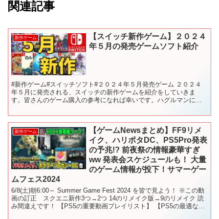
関連記事
【スイッチ新作ゲーム】２０２４
新作ゲーム
年５月の発売ゲームソフト紹介
#新作ゲーム#スイッチソフト#２０２４年５月発売ゲーム ２０２４
年５月に発売される、スイッチの新作ゲームを紹介をしていきま
す。皆さんのゲーム購入の参考になれば幸いです。ハグルマンにが
てだ… 【目次】 00:00 前置き 00:41 とうほう...
【ゲームNewsまとめ】FF9リメ
新作ゲーム
イク、ハリポタDC、PS5Pro発表
の予兆!? 前夜祭の情報豪華すぎ
ww 発表会スケジュールも！ 大量
のゲーム情報が投下！サマーゲー
ムフェス2024
6/8(土)朝6:00～ Summer Game Fest 2024 を皆で見よう！ ※この動
画の訂正 スクエニ新作3つ→2つ 14のリメイク版→9のリメイク 読
み間違えです！ 【PS5の重要動画プレイリスト】 【PS5の最適なモ
ニター/テ...