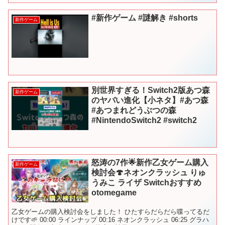
#新作ゲーム #謎解き #shorts
新作ゲーム
別世界すぎる！Switch2版あつ森
新作ゲーム
のヤバい進化【小ネタ】#あつ森
#あつまれどうぶつの森
#NintendoSwitch2 #switch2
怒涛の7作🌟新作乙女ゲーム購入
新作ゲーム
検討会🍄ネオンクラッシュ りゅ
うみこ ライザ Switchおすすめ
otomegame
乙女ゲームの購入検討会をしました！ ひたすらだらだら喋ってるだ
けです🌱 00:00 ラインナップ 00:16 ネオンクラッシュ 06:25 グラハ