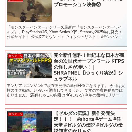
プロモーション映像②
「モンスターハンター」シリーズ最新作『モンスターハンターワイ
ルズ』、PlayStation®5, Xbox Series X|S, Steamで2025年に発売！
公式サイト： 公式Xアカウント： ウィッシュリスト： #モンハンワ
イルズ #...
完全新作無料！世紀末な日本が舞
新作ゲーム
台の次世代オープンワールドFPS
の怪しさが凄い！｜
SHRAPNEL【ゆっくり実況】シ
ュラプネル
アンリアルエンジン5で現在開発中の新作FPSになります。 今回は人
柱のネタ動画、いろいろ調査してきました。 ですので案件動画では
ありません。(案件じゃこの内容はNGになる) 今年の後半にリリース
を計画してるみたいです。 ※この動画の映像はア...
【ゼルダの伝説】新作発売決
新作ゲーム
定！！！ #shorts #ゲーム #任
天堂 #ゼルダの伝説 #ゼルダの伝
説知恵のかりもの