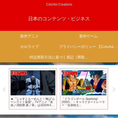
Colorful Creations
日本のコンテンツ・ビジネス
新作アニメ
新作ゲーム
ホロライブ
プライバシーポリシー 【Colorful Creation】
特定商取引法に基づく表記（商取引に関する開示）
新作アニメ
新作ゲーム
新
始ア
🔥「じゃすともーめんと！俺は‟ム
「ドラゴンボール Sparking!
TV
ーンライト仮面”」TVアニメ『炎
ZERO」 – キャラクタートレーラ
イン
炎ノ消防隊 参ノ章』は2025年4月
ー「合体戦士」
放
から放送＆配信中💥 #炎炎ノ消防
隊 #FireForce #アニメ #anime
#shorts