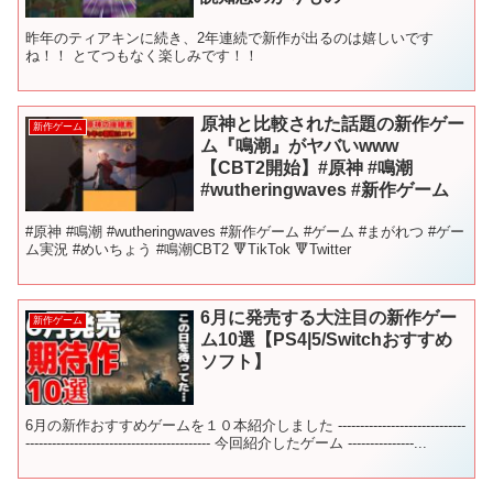
昨年のティアキンに続き、2年連続で新作が出るのは嬉しいです
ね！！ とてつもなく楽しみです！！
原神と比較された話題の新作ゲー
新作ゲーム
ム『鳴潮』がヤバいwww
【CBT2開始】#原神 #鳴潮
#wutheringwaves #新作ゲーム
#原神 #鳴潮 #wutheringwaves #新作ゲーム #ゲーム #まがれつ #ゲー
ム実況 #めいちょう #鳴潮CBT2 🔻TikTok 🔻Twitter
6月に発売する大注目の新作ゲー
新作ゲーム
ム10選【PS4|5/Switchおすすめ
ソフト】
6月の新作おすすめゲームを１０本紹介しました -----------------------------
------------------------------------------ 今回紹介したゲーム ---------------...