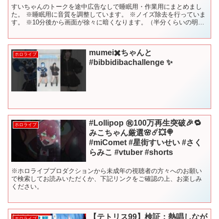
すいちゃんのトークを途中広告なしで睡眠用・作業用にまとめまし
た。 ※睡眠用に音質を調整しています。 ※ノイズ除去を行っていま
す。 ※10分後から画面が徐々に暗くなります。（半分くらいの明る
さになります。） ◆タイムスタンプ 00:00 最初...
mumei✖️ちゃんと
ホロライブ
#bibbidibachallenge ✨
#Lollipop ㊗️100万再生突破🎉🔁
ホロライブ
みこちゃん厳選🌸☄️💥🍭
#miComet #星街すいせい #さく
らみこ #vtuber #shorts
※ホロライブプロダクションから未成年の視聴者の方々へのお願い
で検索してお読みいただくか、下記リンクをご確認の上、お楽しみ
ください。
【テトリス99】検証：熱唱しなが
ホロライブ