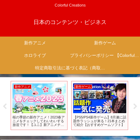
Colorful Creations
日本のコンテンツ・ビジネス
新作アニメ
新作ゲーム
ホロライブ
プライバシーポリシー 【Colorful Creation】
特定商取引法に基づく表記（商取引に関する開示）
新作アニメ
新作ゲーム
新
べき
桜の季節の新作アニメ！2023春ア
【PS5/PS4新作ゲーム】8月遂に話
『狼
ニメをチェックしてわいわいする
題作ラッシュが来る！21本まとめ
ME
放送です！【ユニ】新アニメチェ
て紹介【おすすめゲームソフト】
幕
ックSP
予