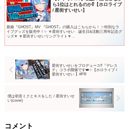
ら1位はとれるのか⁉【ホロライブ
/ 星街すいせい】
新曲『GHOST』MV 『GHOST』の購入はこちらから！ ✨特別なラ
イブグッズを販売中！✨ 🔽星街すいせい 誕生日&活動三周年記念グ
ッズ🔽 🔽星街すいせいリングライト🔽
▼▼▼▼▼▼▼▼▼▼▼▼▼▼▼▼▼▼▼▼ -------------...
星街すいせいをプロデュース⁉『デレス
テ』コラボ開催です👑✨【ホロライブ /
星街すいせい 】#PR
僕は初音ミクとキスをした / 星街すいせ
い(cover)
コメント