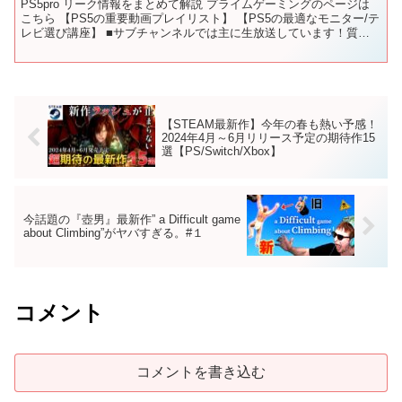
PS5pro リーク情報をまとめて解説 プライムゲーミングのページは
こちら 【PS5の重要動画プレイリスト】 【PS5の最適なモニター/テ
レビ選び講座】 ■サブチャンネルでは主に生放送しています！質問
もOKです！ ■Twitterはこちら！...
【STEAM最新作】今年の春も熱い予感！
2024年4月～6月リリース予定の期待作15
選【PS/Switch/Xbox】
今話題の『壺男』最新作” a Difficult game
about Climbing”がヤバすぎる。#１
コメント
コメントを書き込む