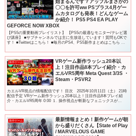
始まるんです？アップルまさかの
〇〇を許可ww PSプラス4月ゲー
ムカタログも発表！どんなゲーム
か紹介！ PS5 PS4 EA PLAY
GEFORCE NOW XBOX
【PS5の重要動画プレイリスト】 【PS5の最適なモニター/テレビ選
び講座】 ■サブチャンネルでは主に生放送しています！質問もOKで
す！ ■Twitterはこちら！ ■毎月のPS4、PS5新作まとめはこちら 〇
使用しているBGM - - -...
VRゲーム新作ラッシュ20本以
新作ゲーム
上！注目作品8本プレイ紹介・カ
エルVR5周年 Meta Quest 3/3S ・
Steam・PSVR2
カエルVR視点の情報配信です！ 目次 2025年10月11日（土） 21時
配信予定 VRゲーム新作ラッシュ20本以上！注目作品8本プレイ紹
介・カエルVR5周年 0:00 １. 操作視点が斬新なフェニックスが
Steamにも登場！ 7:26 V...
最新情報まとめ！新作ゲームが朝
新作ゲーム
から盛りだくさん【State of Play
/ MARVELOUS GAME