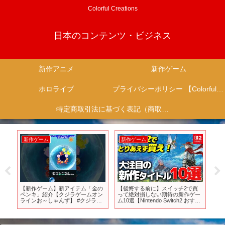
Colorful Creations
日本のコンテンツ・ビジネス
新作アニメ
新作ゲーム
ホロライブ
プライバシーポリシー 【Colorful Creation】
特定商取引法に基づく表記（商取引に関する開示）
新作ゲーム
新作ゲーム
新
ゲ
【新作ゲーム】新アイテム「金の
【後悔する前に】スイッチ2で買
『僕
面白
ペンキ」紹介【クジラゲームオン
って絶対損しない期待の新作ゲー
MO
ラインお～しゃんず】 #クジラゲ
ム10選【Nintendo Switch2 おすす
月2
ームオンラインお～しゃんず #新
めゲーム】
作ゲーム #ゲーム #パズルゲーム
#steam #indiegame