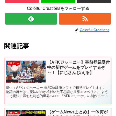
Colorful Creationsをフォローする
Colorful Creations
関連記事
【AFKジャーニー】事前登録受付
新作ゲーム
中の新作ゲームをプレイするぞ
～！【にじさんじ/える】
提供：AFK：ジャーニー ※PC体験版ソフトで初見プレイします。
物語の舞台は，魔法の力が根付いた不思議な世界エスペリア。 よう
こそ魔法に満ちた幻想的世界へ👀✨ 『AFKアリーナ』の制作チーム
が総力を結集して作り上げた シリーズ最新作の旅す...
【ゲームNewsまとめ】一体何が
新作ゲーム