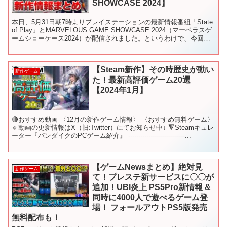
SHOWCASE 2024】
本日、5月31日朝7時よりプレイステーションの最新情報番組「State
of Play」とMARVELOUS GAME SHOWCASE 2024（マーベラスゲ
ームショーケース2024）が配信されました。というわけで、今回は
個人的なインプレ...
【Steam新作】その時歴史が動い
新作ゲーム
た！最新高評価ゲーム20選
【2024年1月】
🔴おすすめ動画 〈12月の新作ゲーム情報〉 〈おすすめ無料ゲーム〉
🔹動画の更新情報はX（旧:Twitter）にてお知らせ中↓ 🔻Steamキュレ
ーター『パンダイクのPCゲーム紹介』 ----------------------------...
【ゲームNewsまとめ】絶対見
新作ゲーム
て！プレステ新サービスに〇〇が
追加！UBI炎上 PS5Pro新情報 &
同時に4000人で遊べるゲーム登
場！ フォールアウトPS5版発売
無料配布も！