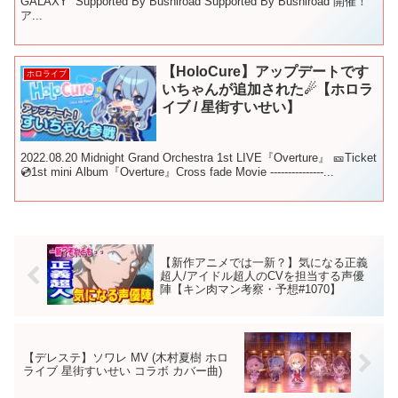
GALAXY" Supported By Bushiroad Supported By Bushiroad 開催！
ア...
【HoloCure】アップデートです
ホロライブ
いちゃんが追加された☄【ホロラ
イブ / 星街すいせい】
2022.08.20 Midnight Grand Orchestra 1st LIVE『Overture』 🎫Ticket
💿1st mini Album『Overture』Cross fade Movie ---------------...
【新作アニメでは一新？】気になる正義
超人/アイドル超人のCVを担当する声優
陣【キン肉マン考察・予想#1070】
【デレステ】ソワレ MV (木村夏樹 ホロ
ライブ 星街すいせい コラボ カバー曲)