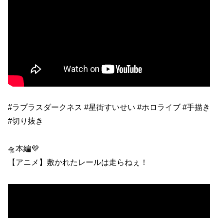
#ラプラスダークネス #星街すいせい #ホロライブ #手描き
#切り抜き
🛸本編💜
【アニメ】敷かれたレールは走らねぇ！