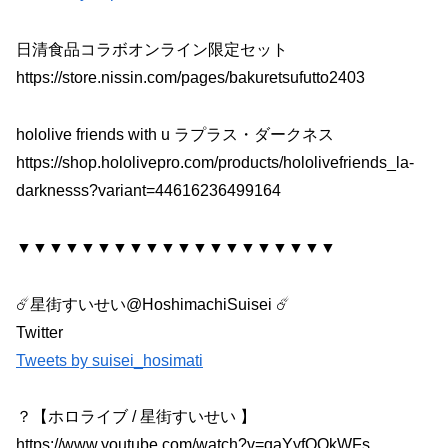
日清食品コラボオンライン限定セット
https://store.nissin.com/pages/bakuretsufutto2403
hololive friends with u ラプラス・ダークネス
https://shop.hololivepro.com/products/hololivefriends_la-
darknesss?variant=44616236499164
▼▼▼▼▼▼▼▼▼▼▼▼▼▼▼▼▼▼▼▼
☄️星街すいせい@HoshimachiSuisei ☄️
Twitter
Tweets by suisei_hosimati
？【ホロライブ / 星街すいせい 】
https://www.youtube.com/watch?v=qaYyfOOkWFs