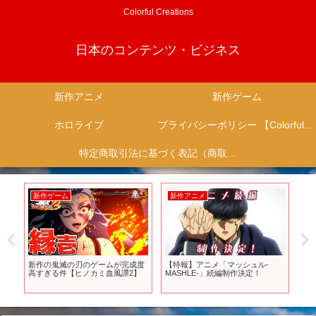
Colorful Creations
日本のコンテンツ・ビジネス
新作アニメ
新作ゲーム
ホロライブ
プライバシーポリシー 【Colorful Creation】
特定商取引法に基づく表記（商取引に関する開示）
新作ゲーム
新作アニメ
新
超人
新作の鬼滅の刃のゲームが完成度
【特報】アニメ「マッシュル-
【呪
魔
高すぎる件【ヒノカミ血風譚2】
MASHLE-」続編制作決定！
新
リ