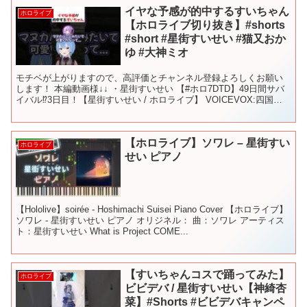
イヤな予感が的中するすいちゃん
ホロライブ
【ホロライブ切り抜き】#shorts
#short #星街すいせい #猫又おか
ゆ #大神ミオ
モチベが上がりますので、高評価とチャンネル登録よろしくお願い
します！ 本編動画様↓↓ ・星街すいせい 【#ホロ7DTD】49日間サバ
イバル⁉3日目！【星街すいせい / ホロライブ】 VOICEVOX:四国め
たん #ホロライブ #ホロライブ切...
【ホロライブ】ソワレ – 星街すい
ホロライブ
せい ピアノ
【Hololive】soirée - Hoshimachi Suisei Piano Cover 【ホロライブ】
ソワレ - 星街すいせい ピアノ オリジネル： 曲：ソワレ アーティス
ト：星街すいせい What is Project COME...
【すいちゃんコスで踊ってみた】
ホロライブ
ビビデバ / 星街すいせい【神綺杏
菜】#Shorts #ビビデバキャンペ