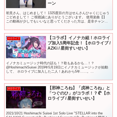
ーン
初見さん、はじめまして！ 1325度目の方はせんさんひゃくにじゅう
ごどめまして！ ご視聴誠にありがとうございます。 使用楽曲【】
この動画が少しでもいいなと思ってくださった方は、是非チャンネ
ル登録・高評価・コメント頂けると更なる励みになりま...
【コラボ】イノナカ組！ホロライ
ホロライブ
ブ加入5周年記念！【ホロライブ /
AZKi / 星街すいせい】
イノナカミュージック時代の話も！？歌もあるかも…！？
@HoshimachiSuisei 2019年5月19日にイノナカミュージックが始動
して、 ホロライブに加入した二人！あれから5年……。
┈┈┈┈┈┈┈┈┈┈┈┈┈┈┈ サムネイラスト：...
【邪神ころね】「戌神ころね」と
ホロライブ
「つぐのひ」がコラボ！？🥐【ホ
ロライブ / 星街すいせい】
2021/10/21 Hoshimachi Suisei 1st Solo Live "STELLAR into the