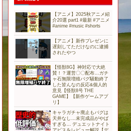
【アニメ】2025秋アニメ紹
介20選 part1 #最新 #アニメ
#anime #music #shorts
【アニメ】新作プレゼンに
遅刻してただけなのに逮捕
されたやつ
【怪獣8G】神対応で大絶
賛！？運営〇〇配布…ガチ
ャ石無限増殖バグ騒動終了
した皆んなの反応&個人的
意見【怪獣8号 THE
GAME】【新作ゲームアプ
リ】
キャラガチャ廃止もバグは
天井なし…未完成品がやば
すぎる… デュエットナイト
アビスをレビュー解説【デ