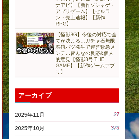
ナアビ】【新作ソシャゲ・
アプリゲーム】【セルラ
ン・売上速報】【新作
RPG】
【怪獣8G】今後の対応で全
てが決まる…ガチャ石無限
増殖バグ発生で運営緊急メ
ンテ…皆んなの反応&個人
的意見【怪獣8号 THE
GAME】【新作ゲームアプ
リ】
アーカイブ
27
2025年11月
373
2025年10月