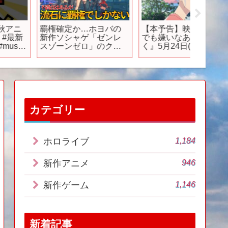
覇権確定か…ホヨバの
【本予告】映画『好き
【牧場
新作ソシャゲ「ゼンレ
でも嫌いなあまのじゃ
ーベラ
スゾーンゼロ」のクオ
く』5月24日(金)公開
めの炎
リティがエグ過ぎて全
見出し
世界発狂レベル…金か
ファク
けすぎだろ！！事前登
MARVE
録も2000万超えで異次
SHOWC
元。ただ問題点もアリ
【ゼンゼロ】【ZZZ】
カテゴリー
1,184
ホロライブ
946
新作アニメ
1,146
新作ゲーム
新着記事