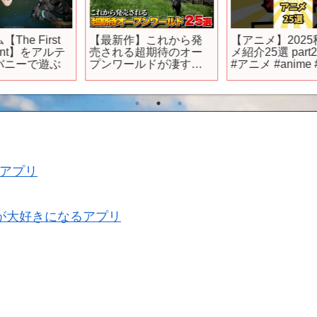
【最新作】これから発
【アニメ】2025秋アニ
テ
売される超期待のオー
メ紹介25選 part2 #最新
プンワールドが凄すぎ
#アニメ #anime #music
る！
#shorts
【PS5/PS4/Switch/Xbox
】
アプリ
が大好きになるアプリ