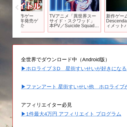
ゲー
TVアニメ「異世界スー
新作ゲーム【The First
発売ゲ
サイド・スクワッド」
Descendant】をアル
本PV／Suicide Squad
ィメットバニーで遊ぶ
ISEKAI Official Trailer 3
全世界でダウンロード中（Android版）
▶ホロライブ３D 星街すいせいが好きになる
▶ファンアート 星街すいせい他 ホロライブ
アフィリエイター必見
▶1件最大4万円 アフィリエイト プログラム