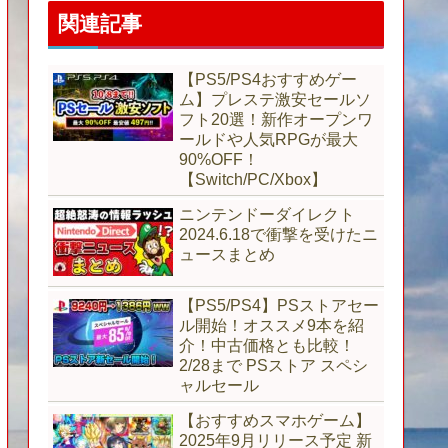
関連記事
【PS5/PS4おすすめゲー
ム】プレステ激安セールソ
フト20選！新作オープンワ
ールドや人気RPGが最大
90%OFF！
【Switch/PC/Xbox】
ニンテンドーダイレクト
2024.6.18で衝撃を受けたニ
ュースまとめ
【PS5/PS4】PSストアセー
ル開始！オススメ9本を紹
介！中古価格とも比較！
2/28まで PSストア スペシ
ャルセール
【おすすめスマホゲーム】
2025年9月リリース予定 新