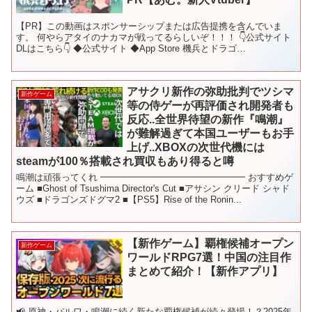
【PR】この動画はスポンサーシップまたは広告提携を含んでいま
す。 何やらアタイのナカマが戦ってるらしいぞ！！！ 👇公式サイト
DLはこちら👇 ◆公式サイト ◆App Store 機兵とドラゴ
ン/id6444098805 ◆Google Pla...
アサクリ新作の弥助批判でツシマ
新作ゲーム
等の侍ゲーが再評価され開発者も
反応..全世界待望の新作『鳴潮』
が難解過ぎて本国ユーザーもお手
上げ..XBOXの次世代機には
steamが100％搭載され買収もあり得ると噂
鳴潮は頑張ってくれ ━━━━━━━━━━━━━━━━ おすすめゲ
ーム ■Ghost of Tsushima Director's Cut ■アサシン クリード シャド
ウズ ■ドラゴンズドグマ2 ■【PS5】Rise of the Ronin...
【新作ゲーム】覇権候補オープン
新作ゲーム
ワールドRPG7選！中国の注目作
まとめて紹介！【新作アプリ】
📢 原神・パルワ・鳴潮に続く新たな覇権候補が続々登場！？2025年