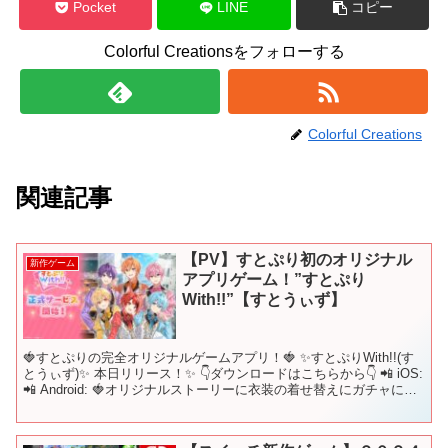
Pocket
LINE
コピー
Colorful Creationsをフォローする
Colorful Creations
関連記事
【PV】すとぷり初のオリジナル
新作ゲーム
アプリゲーム！”すとぷり
With!!”【すとうぃず】
🍓すとぷりの完全オリジナルゲームアプリ！🍓 ✨すとぷりWith!!(す
とうぃず)✨ 本日リリース！✨ 👇ダウンロードはこちらから👇 📲 iOS:
📲 Android: 🍓オリジナルストーリーに衣装の着せ替えにガチャに…
✨✨ 🍓絶対に楽しんで...