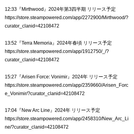
12:33『Mirthwood』2024年第3四半期 リリース予定
https://store.steampowered.com/app/2272900/Mirthwood/?
curator_clanid=42108472
13:52『Terra Memoria』2024年春頃 リリース予定
https://store.steampowered.com/app/1912750/_/?
curator_clanid=42108472
15:27『Arisen Force: Vonimir』2024年 リリース予定
https://store.steampowered.com/app/2359660/Arisen_Forc
e_Vonimir/?curator_clanid=42108472
17:04『New Arc Line』2024年 リリース予定
https://store.steampowered.com/app/2458310/New_Arc_Li
ne/?curator_clanid=42108472