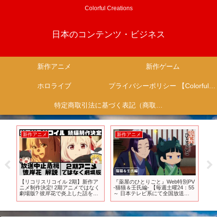
Colorful Creations
日本のコンテンツ・ビジネス
新作アニメ
新作ゲーム
ホロライブ
プライバシーポリシー 【Colorful Creation】
特定商取引法に基づく表記（商取引に関する開示）
新作アニメ
新作アニメ
新
願
【リコリスリコイル 2期】新作ア
『薬屋のひとりごと』Web特別PV
『
ish
ニメ制作決定! 2期アニメではなく
‐猫猫＆壬氏編- 【毎週土曜24：55
プ
劇場版? 彼岸花で炎上した話を
～ 日本テレビ系にて全国放送
【ゆっくり解説】
中！】