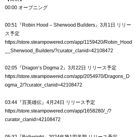
00:00 オープニング
00:51『Robin Hood – Sherwood Builders』3月1日 リリー
ス予定
https://store.steampowered.com/app/1159420/Robin_Hood
__Sherwood_Builders/?curator_clanid=42108472
02:05『Dragon’s Dogma 2』3月22日 リリース予定
https://store.steampowered.com/app/2054970/Dragons_D
ogma_2/?curator_clanid=42108472
03:44『百英雄伝』4月24日 リリース予定
https://store.steampowered.com/app/1658280/_/?
curator_clanid=42108472
05:32『Bellwright』2024年第1四半期 リリース予定