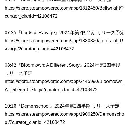
https://store.steampowered.com/app/1812450/Bellwright/?
curator_clanid=42108472
07:25『Lords of Ravage』2024年第2四半期 リリース予定
https://store.steampowered.com/app/1830320/Lords_of_R
avage/?curator_clanid=42108472
08:42『Bloomtown: A Different Story』2024年第2四半期
リリース予定
https://store.steampowered.com/app/2445990/Bloomtown_
A_Different_Story/?curator_clanid=42108472
10:16『Demonschool』2024年第2四半期 リリース予定
https://store.steampowered.com/app/1900250/Demonscho
ol/?curator_clanid=42108472