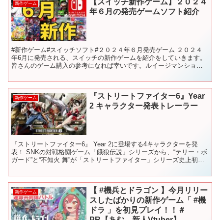
【スイッチ新作ゲーム】２０２４
新作ゲーム
年６月の発売ゲームソフト紹介
#新作ゲーム#スイッチソフト#２０２４年６月発売ゲーム ２０２４
年6月に発売される、スイッチの新作ゲームを紹介をしていきます。
皆さんのゲーム購入の参考になれば幸いです。ルイージマンション2
久しぶりにさわろうかな？ 【目次】 00:00 前...
『ストリートファイター6』Year
新作ゲーム
2 キャラクター発表トレーラー
『ストリートファイター6』 Year 2に登場する4キャラクターを発
表！ SNKの対戦格闘ゲーム「餓狼伝説」シリーズから、“テリー・ボ
ガード”と“不知火 舞”が「ストリートファイター」シリーズ史上初の
ゲストキャラクターとしてYear 2に参...
【 #機兵とドラゴン 】今月リリー
新作ゲーム
スしたばかりの新作ゲーム「 #機
ドラ 」を初見プレイ！！＃
PR【あむ。新人Vtuber】