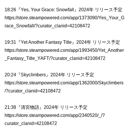
18:26『Yes, Your Grace: Snowfall』2024年 リリース予定
https://store.steampowered.com/app/1373090/Yes_Your_G
race_Snowfall/?curator_clanid=42108472
19:31『Yet Another Fantasy Title』2024年 リリース予定
https://store.steampowered.com/app/1993450/Yet_Another
_Fantasy_Title_YAFT/?curator_clanid=42108472
20:24『Skyclimbers』2024年 リリース予定
https://store.steampowered.com/app/1362000/Skyclimbers
/?curator_clanid=42108472
21:38『清宮物語』2024年 リリース予定
https://store.steampowered.com/app/2340520/_/?
curator_clanid=42108472