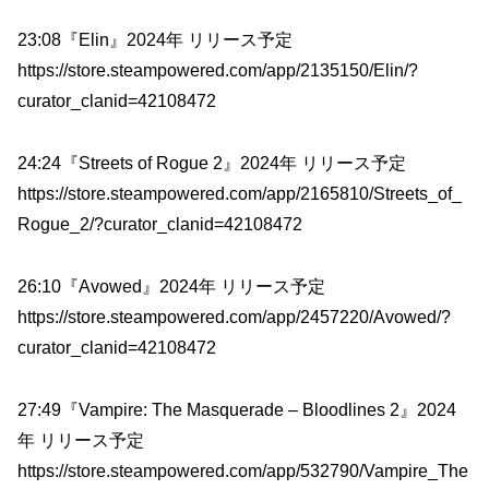
23:08『Elin』2024年 リリース予定
https://store.steampowered.com/app/2135150/Elin/?
curator_clanid=42108472
24:24『Streets of Rogue 2』2024年 リリース予定
https://store.steampowered.com/app/2165810/Streets_of_
Rogue_2/?curator_clanid=42108472
26:10『Avowed』2024年 リリース予定
https://store.steampowered.com/app/2457220/Avowed/?
curator_clanid=42108472
27:49『Vampire: The Masquerade – Bloodlines 2』2024
年 リリース予定
https://store.steampowered.com/app/532790/Vampire_The