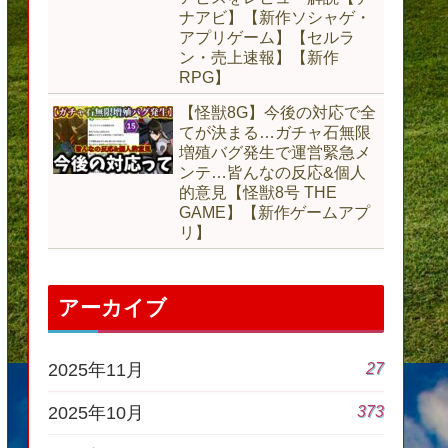
ナアビ】【新作ソシャゲ・
アプリゲーム】【セルラ
ン・売上速報】【新作
RPG】
【怪獣8G】今後の対応で全
てが決まる…ガチャ石無限
増殖バグ発生で運営緊急メ
ンテ…皆んなの反応&個人
的意見【怪獣8号 THE
GAME】【新作ゲームアプ
リ】
アーカイブ
27
2025年11月
373
2025年10月