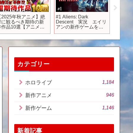
【2025年秋アニメ】絶
#1 Aliens: Dark
『無職転
対に観るべき期待の新
Descent 実況 エイリ
「第六
作作品10選【アニメ】
アンの新作ゲームを遊
次回予
【紹介】【感想】【お
んでみます
ン：前世
すすめ】【ゆっくり解
和)
説】【千歳くんはラム
ネ瓶のなか】【私を喰
べたい、ひとでなし】
【永久のユウグレ】
カテゴリー
1,184
ホロライブ
946
新作アニメ
1,146
新作ゲーム
新着記事