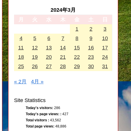
2024年3月
月
火
水
木
金
土
日
1
2
3
4
5
6
7
8
9
10
11
12
13
14
15
16
17
18
19
20
21
22
23
24
25
26
27
28
29
30
31
« 2月
4月 »
Site Statistics
Today's visitors:
286
Today's page views: :
427
Total visitors :
43,562
Total page views:
48,886