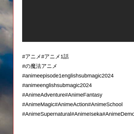
#アニメ​​#アニメ1話
​#の魔法アニメ
#animeepisode1englishsubmagic2024
#animeenglishsubmagic2024
#AnimeAdventure#AnimeFantasy
#AnimeMagic#AnimeAction#AnimeSchool
#AnimeSupernatural#AnimeIseka#AnimeDem