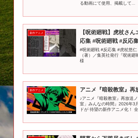
る動画にて使用、掲載して...
【呪術廻戦】虎杖さん
新作アニメ
応集 #呪術廻戦 #反応
#呪術廻戦 #反応集 #虎杖悠仁 
（著）／集英社発行『呪術廻戦
様
アニメ『暗殺教室』再放
新作アニメ
♪アニメ『暗殺教室』再放送ノン
室」みんなの時間』2026年3
ドが 待望の新作アニメ化！ 全