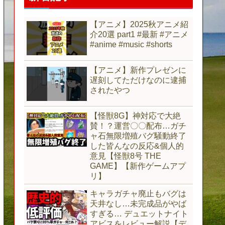
【アニメ】2025秋アニメ紹
介20選 part1 #最新 #アニメ
#anime #music #shorts
【アニメ】新作プレゼンに
遅刻してただけなのに逮捕
されたやつ
【怪獣8G】神対応で大絶
賛！？運営〇〇配布…ガチ
ャ石無限増殖バグ騒動終了
した皆んなの反応&個人的
意見【怪獣8号 THE
GAME】【新作ゲームアプ
リ】
キャラガチャ廃止もバグは
天井なし…未完成品がやば
すぎる… デュエットナイト
アビスをレビュー解説【デ