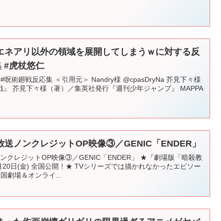
エネアリ以外の領域を展開してしまうｗに対する反
集 #虎杖悠仁
#呪術廻戦反応集 ＜引用元＞ Nandry様 @cpasDryNa 芥見下々様
』 芥見下々様（著）／集英社発行『週刊少年ジャンプ』 MAPPA
送ノンクレジットOP映像③／GENIC「ENDER」
クレジットOP映像③／GENIC「ENDER」 ★『劇場版「暗殺教
月20日(金) 全国公開！★ TVシリーズでは描かれなかったエピソー
国劇場＆オンライ...