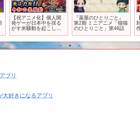
【祝アニメ化】個人開
『薬屋のひとりごと』
月
発ゲーが日本中を揺る
第2期 ミニアニメ「猫猫
開
がす米騒動を起こした
のひとりごと」第46話
話題の名作【天穂のサ
クナヒメ】解説レビュ
ー
アプリ
が大好きになるアプリ