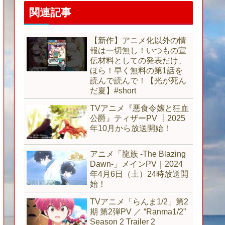
関連記事
【新作】アニメ化以外の情
報は一切無し！いつもの宣
伝材料としての発表だけ、
ほら！早く無料の第1話を
読んで読んで！【光が死ん
だ夏】#short
TVアニメ『悪食令嬢と狂血
公爵』ティザーPV ┋2025
年10月から放送開始！
アニメ「龍族 -The Blazing
Dawn-」メインPV｜2024
年4月6日（土）24時放送開
始！
TVアニメ「らんま1/2」第2
期 第2弾PV ／ “Ranma1/2”
Season 2 Trailer 2