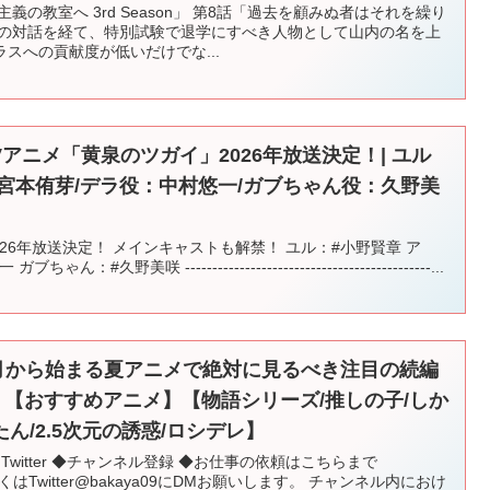
義の教室へ 3rd Season」 第8話「過去を顧みぬ者はそれを繰り
との対話を経て、特別試験で退学にすべき人物として山内の名を上
スへの貢献度が低いだけでな...
Vアニメ「黄泉のツガイ」2026年放送決定！| ユル
宮本侑芽/デラ役：中村悠一/ガブちゃん役：久野美
26年放送決定！ メインキャストも解禁！ ユル：#小野賢章 ア
久野美咲 ---------------------------------------------...
7月から始まる夏アニメで絶対に見るべき注目の続編
【おすすめアニメ】【物語シリーズ/推しの子/しか
ん/2.5次元の誘惑/ロシデレ】
Twitter ◆チャンネル登録 ◆お仕事の依頼はこちらまで
om もしくはTwitter@bakaya09にDMお願いします。 チャンネル内におけ