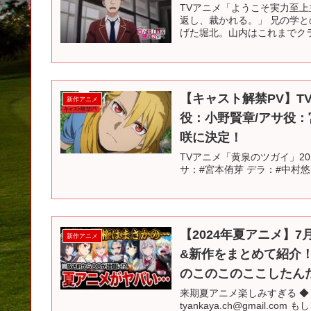
TVアニメ「ようこそ実力至上主
返し、裁かれる。」 兄の学
げた堀北。山内はこれまでクラ
【キャスト解禁PV】T
新作アニメ
役：小野賢章/アサ役：
咲に決定！
TVアニメ「黄泉のツガイ」20
サ：#宮本侑芽 デラ：#中村悠一 ガブちゃん：#
【2024年夏アニメ】
新作アニメ
&新作をまとめて紹介！
のこのこのここしたんた
来期夏アニメ楽しみすぎる ◆ 
tyankaya.ch@gmail.c