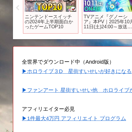
天堂の
ニンテンドースイッチ
TVアニメ『グノーシ
バーブ
の2024年上半期面白か
ア』本PV｜2025年10
」が色々
ったゲームTOP10
11日(土)24:00～放送
った
始
全世界でダウンロード中（Android版）
▶ホロライブ３D 星街すいせいが好きになる
▶ファンアート 星街すいせい他 ホロライブ
アフィリエイター必見
▶1件最大4万円 アフィリエイト プログラム