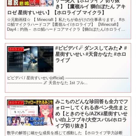
ザー突入【ホロライブ 切り抜
き】【鷹嶺ルイ 獅白ぼたん アキ
ロゼ 星街すいせい】【ホロライブ マイクラ】
☆元動画様☆ 【 Minecraft 】私たちが命がけの仕事承ります。 #ホ
ロ鯖マイクラハードコア【鷹嶺ルイ/ホロライブ】 【Minecraft】
Day4：灼熱－ ホロ鯖ハードコアマイクラ【獅白ぼたん/ホロライ
ブ】 【Minecraft】危...
#ビビデバ ☄ ダンスしてみた🎵 #
ホロライブ
星街すいせい #天音かなた #ホロ
ライブ
ビビデバ / 星街すいせい(official) ----------------------------------------------------
----------------------------- 🌌 天音かなた 1st フル...
みこちのどんな珍回答も全力でフ
ホロライブ
ォローしてくれる赤ペン先生まと
め【ときのそら/AZKi/星街すいせ
い/白上フブキ/大空スバル/ホロラ
イブ切り抜き】
数学の解答に確かな成長を感じて感動した 【ホロライブ学力診断