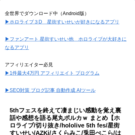
全世界でダウンロード中（Android版）
▶ホロライブ３D 星街すいせいが好きになるアプリ
▶ファンアート 星街すいせい他 ホロライブが大好きに
なるアプリ
アフィリエイター必見
▶1件最大4万円 アフィリエイト プログラム
▶SEO対策 ブログ記事 自動作成 AIツール
5thフェスを終えて凄まじい感動を覚え裏
話や感想を語る尾丸ポルカｗ まとめ【ホ
ロライブ/切り抜き/hololive 5th fes/星街
すいせい/AZKi/さくらみこ/兎田ぺこら/は