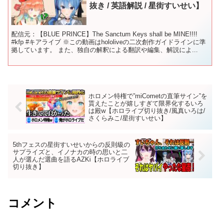
抜き / 英語解説 / 星街すいせい】
配信元：【BLUE PRINCE】The Sanctum Keys shall be MINE!!!!
#kfp #キアライブ ※この動画はhololiveの二次創作ガイドラインに準
拠しています。 また、独自の解釈による翻訳や編集、解説によ...
ホロメン特権で”miCometの直筆サイン”を
貰えたことが嬉しすぎて限界化するいろ
は殿w【ホロライブ切り抜き/風真いろは/
さくらみこ/星街すいせい】
5thフェスの星街すいせいからの反則級の
サプライズと、イノナカの時の思いと二
人が選んだ選曲を語るAZKi【ホロライブ
切り抜き】
コメント