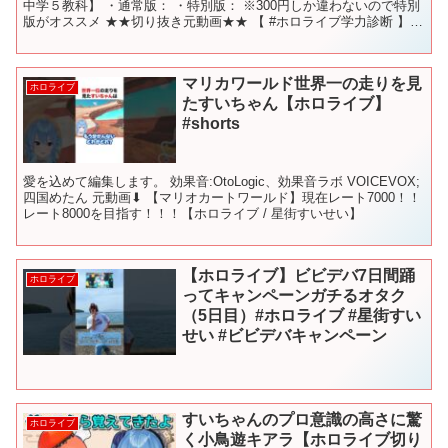
中学５教科】 ・通常版： ・特別版： ※300円しか違わないので特別
版がオススメ ★★切り抜き元動画★★ 【 #ホロライブ学力診断 】ホ
ロ中学５教科抜き打ち学力診断対決‼【第二回...
マリカワールド世界一の走りを見
ホロライブ
たすいちゃん【ホロライブ】
#shorts
愛を込めて編集します。 効果音:OtoLogic、効果音ラボ VOICEVOX;
四国めたん 元動画⬇︎ 【マリオカートワールド】現在レート7000！！
レート8000を目指す！！！【ホロライブ / 星街すいせい】
【ホロライブ】ビビデバ7日間踊
ホロライブ
ってキャンペーンガチるオタク
（5日目）#ホロライブ #星街すい
せい #ビビデバキャンペーン
すいちゃんのプロ意識の高さに驚
ホロライブ
く小鳥遊キアラ【ホロライブ切り