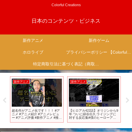
Colorful Creations
日本のコンテンツ・ビジネス
新作アニメ
新作ゲーム
ホロライブ
プライバシーポリシー 【Colorful Creation】
特定商取引法に基づく表記（商取引に関する開示）
新作アニメ
新作アニメ
新
テ
超名作がアニメ化です！！！ #ア
【ヒロアカ422話】オリジンから9
新
ど
ニメ #アニメ紹介 #アニメレビュ
年 ついに緑谷出久:ライジングに
か
ープ
ー #アニメ評価 #新作アニメ #推薦
対する反応集#僕のヒーローアカ
ウル
アニメ #オタク #フィギュア #アニ
デミア #ヒロアカ #ヒロアカ422話
王3
ソン #short #shorts #社長
#反応集