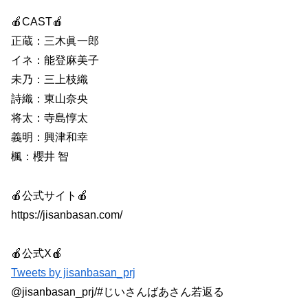
🍎CAST🍎
正蔵：三木眞一郎
イネ：能登麻美子
未乃：三上枝織
詩織：東山奈央
将太：寺島惇太
義明：興津和幸
楓：櫻井 智
🍎公式サイト🍎
https://jisanbasan.com/
🍎公式X🍎
Tweets by jisanbasan_prj
@jisanbasan_prj/#じいさんばあさん若返る