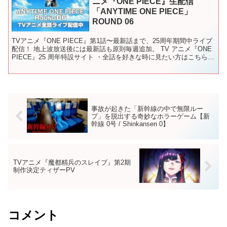
ニメ『ONE PIECE』生配信
「ANYTIME ONE PIECE」
ROUND 06
TVアニメ『ONE PIECE』第1話〜最新話まで、25周年期間中ライブ
配信！ 地上波放送後には最新話も原則毎週追加。 TV アニメ『ONE
PIECE』25 周年特設サイト ・全話を好きな時に見たい方はこちら！
※見放題配信サービス一覧 ...
事故が起きた「新幹線の中で無限ルー
プ」を脱出する奇妙なホラーゲーム【新
幹線 0号 / Shinkansen 0】
TVアニメ『魔都精兵のスレイブ』第2期
制作決定ティザーPV
コメント