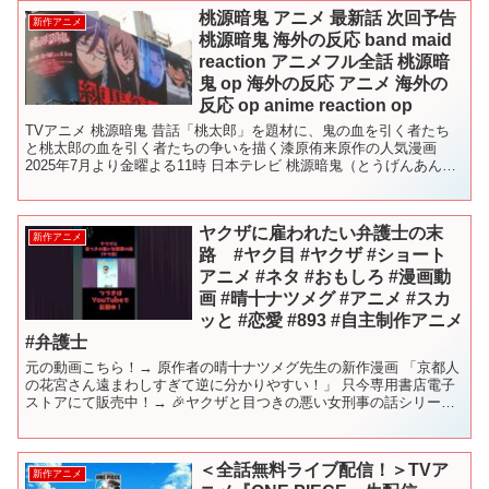
桃源暗鬼 アニメ 最新話 次回予告
新作アニメ
桃源暗鬼 海外の反応 band maid
reaction アニメフル全話 桃源暗
鬼 op 海外の反応 アニメ 海外の
反応 op anime reaction op
TVアニメ 桃源暗鬼 昔話「桃太郎」を題材に、鬼の血を引く者たち
と桃太郎の血を引く者たちの争いを描く漆原侑来原作の人気漫画
2025年7月より金曜よる11時 日本テレビ 桃源暗鬼（とうげんあん
き）漆原侑来による日本の漫画『週刊少年チャンピオ...
ヤクザに雇われたい弁護士の末
新作アニメ
路 #ヤク目 #ヤクザ #ショート
アニメ #ネタ #おもしろ #漫画動
画 #晴十ナツメグ #アニメ #スカ
ッと #恋愛 #893 #自主制作アニメ
#弁護士
元の動画こちら！→ 原作者の晴十ナツメグ先生の新作漫画 「京都人
の花宮さん遠まわしすぎて逆に分かりやすい！」 只今専用書店電子
ストアにて販売中！→ 🎉ヤクザと目つきの悪い女刑事の話シリーズ
発売中！🎉私たちのキャラクターファンブックが出たわよ...
＜全話無料ライブ配信！＞TVア
新作アニメ