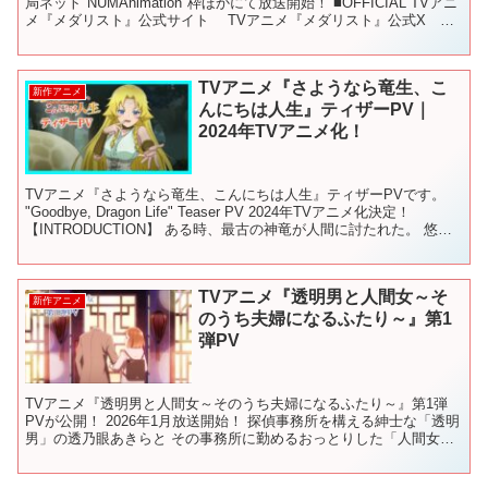
局ネット"NUMAnimation"枠ほかにて放送開始！ ■OFFICIAL TVアニ
メ『メダリスト』公式サイト TVアニメ『メダリスト』公式X
■INTRODUC...
TVアニメ『さようなら竜生、こ
新作アニメ
んにちは人生』ティザーPV｜
2024年TVアニメ化！
TVアニメ『さようなら竜生、こんにちは人生』ティザーPVです。
"Goodbye, Dragon Life" Teaser PV 2024年TVアニメ化決定！
【INTRODUCTION】 ある時、最古の神竜が人間に討たれた。 悠久
の時を生...
TVアニメ『透明男と人間女～そ
新作アニメ
のうち夫婦になるふたり～』第1
弾PV
TVアニメ『透明男と人間女～そのうち夫婦になるふたり～』第1弾
PVが公開！ 2026年1月放送開始！ 探偵事務所を構える紳士な「透明
男」の透乃眼あきらと その事務所に勤めるおっとりした「人間女
性」の夜香しずか。 透明に姿を消しても、目の見...