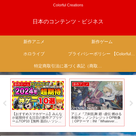
Colorful Creations
日本のコンテンツ・ビジネス
新作アニメ
新作ゲーム
ホロライブ
プライバシーポリシー 【Colorful Creation】
特定商取引法に基づく表記（商取引に関する開示）
新作ゲーム
新作ゲーム
虚伝 燃ゆる
【ドラクエ12】超悲報！？スクエ
【Steam新作】4年に一度の遊べる
トOP映像
ニ！ドラクエの日来るよ！？予告
時間！最新高評価ゲーム20選
ever
何も無し…FF16＆FF7リバース失
【2024年2月発売】
23:00より
敗だった模様…
全8話にて放