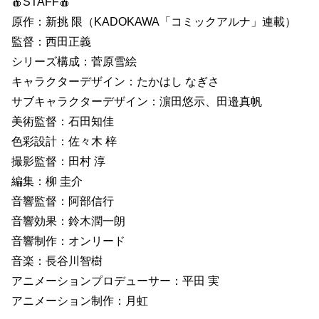
🍎STAFF🍎
原作：新挑 限（KADOKAWA「コミックアルナ」連載）
監督：西田正義
シリーズ構成：菅原雪絵
キャラクターデザイン：たかはし なぎさ
サブキャラクターデザイン：濵田悠示、田邉真帆
美術監督：石田知佳
色彩設計：佐々木 梓
撮影監督：田村 淳
編集：柳 圭介
音響監督：阿部信行
音響効果：鈴木潤一朗
音響制作：オンリード
音楽：長谷川智樹
アニメーションプロデューサー：平田 実
アニメーション制作：月虹