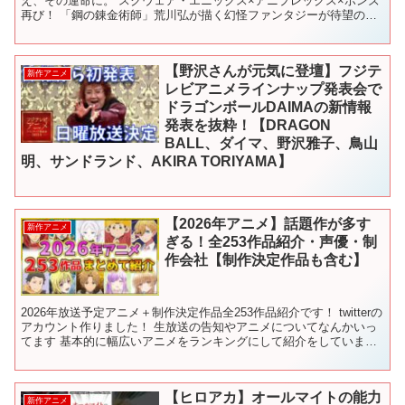
え、その運命に。 スクウェア・エニックス×アニプレックス×ボンズ
再び！ 「鋼の錬金術師」荒川弘が描く幻怪ファンタジーが待望のア
ニメ化決定！ ◆スタッフ 原作：荒川弘（掲載 ...
【野沢さんが元気に登壇】フジテ
新作アニメ
レビアニメラインナップ発表会で
ドラゴンボールDAIMAの新情報
発表を抜粋！【DRAGON
BALL、ダイマ、野沢雅子、鳥山
明、サンドランド、AKIRA TORIYAMA】
【2026年アニメ】話題作が多す
新作アニメ
ぎる！全253作品紹介・声優・制
作会社【制作決定作品も含む】
2026年放送予定アニメ＋制作決定作品全253作品紹介です！ twitterの
アカウント作りました！ 生放送の告知やアニメについてなんかいっ
てます 基本的に幅広いアニメをランキングにして紹介をしていま
す！ サブチャンネル作ってみたので気が向...
【ヒロアカ】オールマイトの能力
新作アニメ