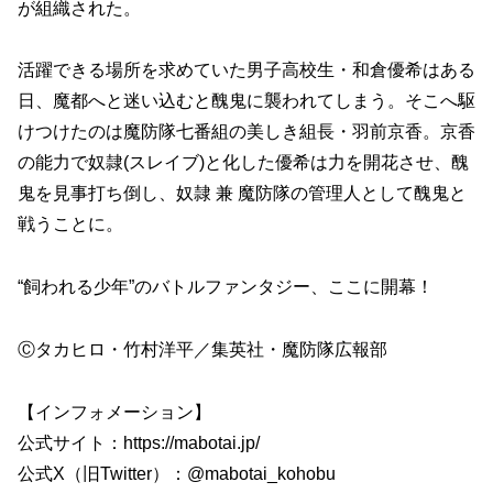
が組織された。
活躍できる場所を求めていた男子高校生・和倉優希はある
日、魔都へと迷い込むと醜鬼に襲われてしまう。そこへ駆
けつけたのは魔防隊七番組の美しき組長・羽前京香。京香
の能力で奴隷(スレイブ)と化した優希は力を開花させ、醜
鬼を見事打ち倒し、奴隷 兼 魔防隊の管理人として醜鬼と
戦うことに。
“飼われる少年”のバトルファンタジー、ここに開幕！
Ⓒタカヒロ・竹村洋平／集英社・魔防隊広報部
【インフォメーション】
公式サイト：https://mabotai.jp/
公式X（旧Twitter）：@mabotai_kohobu