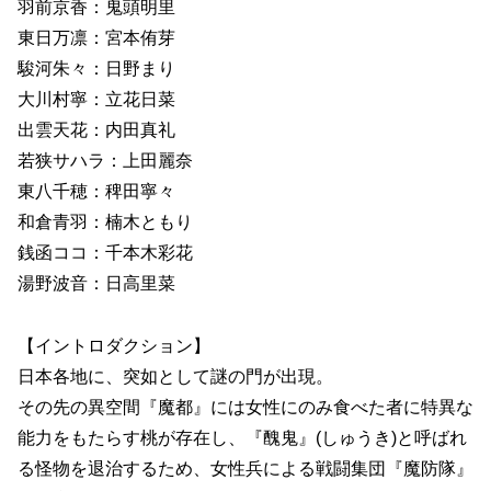
羽前京香：鬼頭明里
東日万凛：宮本侑芽
駿河朱々：日野まり
大川村寧：立花日菜
出雲天花：内田真礼
若狭サハラ：上田麗奈
東八千穂：稗田寧々
和倉青羽：楠木ともり
銭函ココ：千本木彩花
湯野波音：日高里菜
【イントロダクション】
日本各地に、突如として謎の門が出現。
その先の異空間『魔都』には女性にのみ食べた者に特異な
能力をもたらす桃が存在し、『醜鬼』(しゅうき)と呼ばれ
る怪物を退治するため、女性兵による戦闘集団『魔防隊』