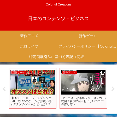
Colorful Creations
日本のコンテンツ・ビジネス
新作アニメ
新作ゲーム
ホロライブ
プライバシーポリシー 【Colorful Creation】
特定商取引法に基づく表記（商取引に関する開示）
新作ゲーム
新作アニメ
新
始
【PSストアセール】スプリング
TVアニメ「小市民シリーズ」WEB
【
SALEでPS5のゲームがお買い得！
次回予告 第2話＜おいしいココア
ム
#
オススメのゲームがどれだ！？し
の作り方＞
かし、また伝説級のクソゲーを買
ってしまう？