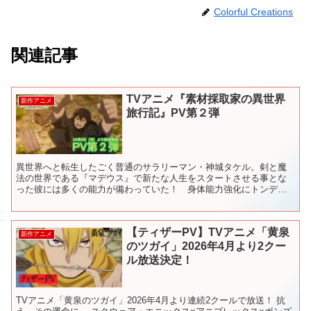
Colorful Creations
関連記事
TVアニメ『素材採取家の異世界
新作アニメ
旅行記』PV第２弾
異世界へと転生したごく普通のサラリーマン・神城タケル。剣と魔
法の世界である『マデウス』で新たな人生をスタートさせる事とな
った彼には多くの能力が備わっていた！ 身体能力強化にトンデモ
魔力、そして、価値のあるものを見つけ出せる『探査能力』――
与...
【ティザーPV】TVアニメ「黄泉
新作アニメ
のツガイ」2026年4月より2クー
ル放送決定！
TVアニメ「黄泉のツガイ」2026年4月より連続2クールで放送！ 抗