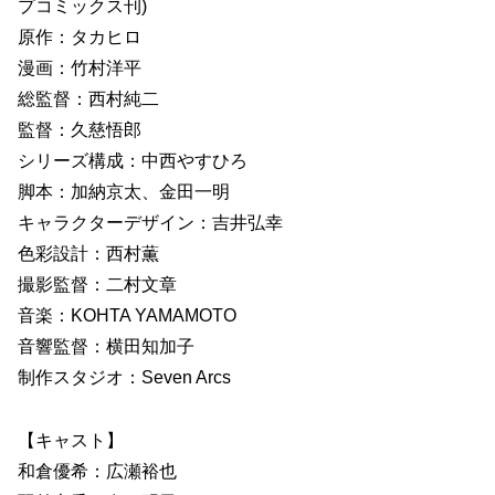
プコミックス刊)
原作：タカヒロ
漫画：竹村洋平
総監督：西村純二
監督：久慈悟郎
シリーズ構成：中西やすひろ
脚本：加納京太、金田一明
キャラクターデザイン：吉井弘幸
色彩設計：西村薫
撮影監督：二村文章
音楽：KOHTA YAMAMOTO
音響監督：横田知加子
制作スタジオ：Seven Arcs
【キャスト】
和倉優希：広瀬裕也