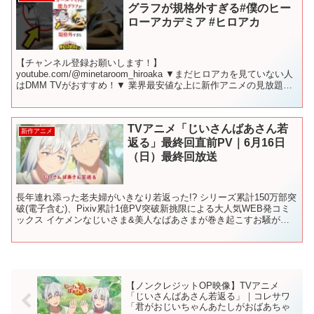
グラフが規格外すぎる#僕のヒー
ローアカデミア #ヒロアカ
【チャンネル登録お願いします！】
youtube.com/@minetaroom_hiroaka ▼まだヒロアカを見ていない人
はDMM TVがおすすめ！▼ 業界最安値な上に新作アニメの見放題作
品数と先行配信数No.1 今なら最初の1カ月は"...
TVアニメ「じいさんばあさん若
新作アニメ
返る」最終回直前PV｜6月16日
（日）最終回放送
長年連れ添った老夫婦がいきなり若返った!? シリーズ累計150万部突
破(電子含む)、Pixiv累計1億PV突破新挑限による大人気WEB発コミ
ックス イケメンなじいさま&美人なばあさまが巻き起こすお騒がせ
おしどりコメディ 『じいさんばあさん若...
【ノンクレジットOP映像】TVアニメ
「じいさんばあさん若返る」｜コレサワ
「君がおじいちゃんあたしがおばあちゃ