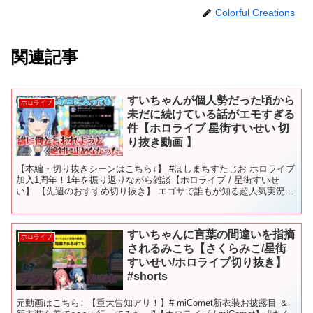
Colorful Creations
関連記事
すいちゃんが個人勢だった頃から
ホロライブ
未だに続けている話がエモすぎる
件【ホロライブ 星街すいせい 切
り抜き動画 】
【本編・切り抜きシーンはこちら↓】 #ほしまちすたじお ホロライブ
加入1周年！1年を振り返りながら雑談【ホロライブ / 星街すいせ
い】 【先週のおすすめ切り抜き】 エゴサで誰もが知る超人気実況者
に名を連ねていることを知った兎田ぺこら ライン...
すいちゃんに言葉の間違いを指摘
ホロライブ
されるみこち【さくらみこ/星街
すいせい/ホロライブ切り抜き】
#shorts
元動画はこちら↓ 【重大告知アリ！】# miComet新衣装お披露目 ＆