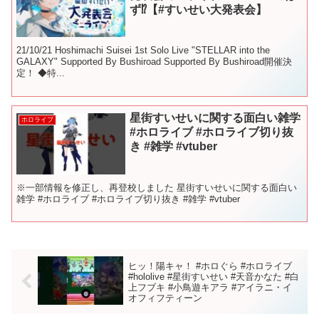
ず⁉【#すいせい大発表会】
21/10/21 Hoshimachi Suisei 1st Solo Live "STELLAR into the
GALAXY" Supported By Bushiroad Supported By Bushiroad開催決
定！ ◆特...
星街すいせいに関する面白い雑学
ホロライブ
#ホロライブ #ホロライブ切り抜
き #雑学 #vtuber
※一部情報を修正し、再登校しました 星街すいせいに関する面白い
雑学 #ホロライブ #ホロライブ切り抜き #雑学 #vtuber
ヒッ！陽キャ！ #ホロぐら #ホロライブ
#hololive #星街すいせい #天音かなた #白
上フブキ #小鳥遊キアラ #アイラニ・イ
オフィフティーン