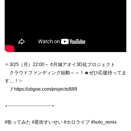
✧ 3/25（月）22:00～ #月城アオイ3D化プロジェクト
クラウドファンディング始動～～！🔥ぜひ応援待ってま
す…！✨
🚩https://ubgoe.com/projects/689
⋆┈┈┈┈┈┈┈┈┈┈┈┈┈┈┈⋆
#歌ってみた #星街すいせい #ホロライブ #holo_remix