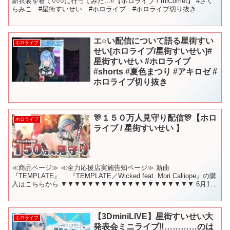
新衣装を着て○○○に行ってみた…⁉【ホロライブ / miComet】 #さく
らみこ #星街すいせい #ホロライブ #ホロライブ切り抜き
#sakuramiko #ho...
エ○い配信について語る星街すい
ホロライブ
せい[ホロライブ/星街すいせい]#
星街すいせい #ホロライブ
#shorts #夏色まつり #アキロゼ #
ホロライブ切り抜き
🎊１５０万人見守り配信🎊【ホロ
ホロライブ
ライブ / 星街すいせい 】
≪商品ページ≫ ≪全力応援店実施告知ページ≫ 新曲
『TEMPLATE』 『TEMPLATE／Wicked feat. Mori Calliope』の購
入はこちらから ▼▼▼▼▼▼▼▼▼▼▼▼▼▼▼▼▼▼▼▼ 6月16
日 🕚 21時から！ ...
【3DminiLIVE】星街すいせい大
ホロライブ
発表会ミニライブ‼…………のは