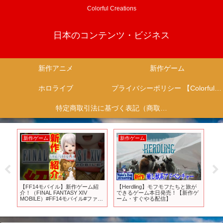
Colorful Creations
日本のコンテンツ・ビジネス
新作アニメ
新作ゲーム
ホロライブ
プライバシーポリシー 【Colorful Creation】
特定商取引法に基づく表記（商取引に関する開示）
新作ゲーム
新作ゲーム
新作アニメ
Herdling】モフモフたちと旅が
【オラドラ】原作愛A（超スゴ
【2023年春
きるゲーム本日発売！【新作ゲ
イ）の新作ジョジョゲー！これが
新作も登場する
ム・すぐやる配信】
オラオラシミュレーションバト
作品一挙紹介
ル！【ジョジョの奇妙な冒険 オラ
オラオーバードライブ】