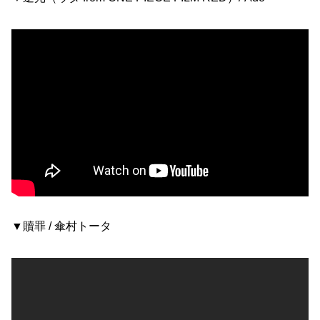
▼贖罪 / 傘村トータ