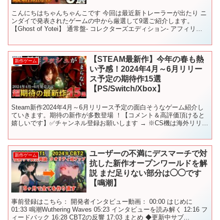
こんにちはちゃんちゃんこです 今回は最近新トレーラーが出たり ニ
ンダイで発表されたゲームの中から厳選して9選ご紹介します。
【Ghost of Yotei】 通常盤- コレクターズエディション- アフィリリ
ンクに飛びます！ 【007 Fit...
【STEAM最新作】今年の春も熱
新作ゲーム
い予感！2024年4月～6月リリー
ス予定の期待作15選
【PS/Switch/Xbox】
Steam新作2024年4月～6月リリース予定の面白そうなゲーム紹介し
ていきます。期待の新作が多数登場 ！【コメント＆高評価頂けると
嬉しいです】✅チャンネル登録お願いします → ※CS機は海外リリー
スも含まれています。 【目次】 00:00...
ユーザーの不満にデスマーチで対
新作ゲーム
抗した新作オープンワールドを解
説 まだ足りない部分は◯◯です
【鳴潮】
事前登録はこちら： 開発者インタビュー動画： 00:00 はじめに
01:33 鳴潮Wuthering Waves 05:23 インタビューを読み解く 12:16 フ
ィードバック 16:28 CBT2の反響 17:03 まとめ ◆更新中サブ...