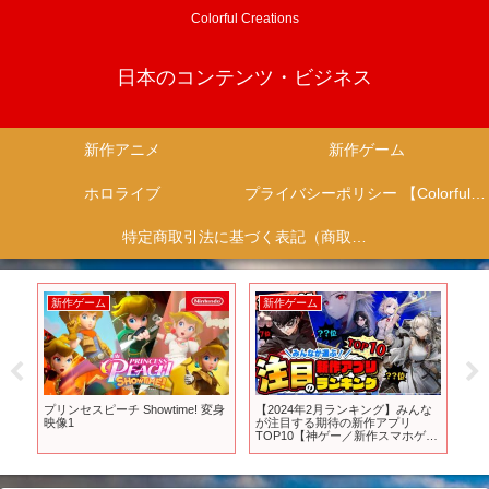
Colorful Creations
日本のコンテンツ・ビジネス
新作アニメ
新作ゲーム
ホロライブ
プライバシーポリシー 【Colorful Creation】
特定商取引法に基づく表記（商取引に関する開示）
新作ゲーム
新作ゲーム
新
が
プリンセスピーチ Showtime! 変身
【2024年2月ランキング】みんな
バ
ョ
映像1
が注目する期待の新作アプリ
た
TOP10【神ゲー／新作スマホゲー
も
ム】
金
スク
ィ