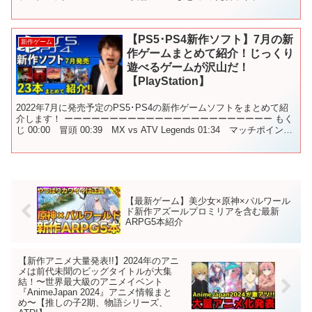
【PS5･PS4新作ソフト】7月の新
新作ゲーム
作ゲームまとめて紹介！じっくり
遊べるゲームが沢山だ！
【PlayStation】
2022年7月に発売予定のPS5･PS4の新作ゲームソフトをまとめて紹
介します！ ーーーーーーーーーーーーーーーーーーーーーーー もく
じ 00:00 冒頭 00:39 MX vs ATV Legends 01:34 マッチポイン
ト：テニスチ...
【最新ゲーム】美少女×原神×パルワール
ド新作アズールプロミリアを含む最新
ARPG5本紹介
【新作アニメ大量発表!!】2024年のアニ
メは前代未聞のビッグタイトルが大集
結！〜世界最大級のアニメイベント
『AnimeJapan 2024』アニメ情報まと
め〜【推しの子2期、物語シリーズ、