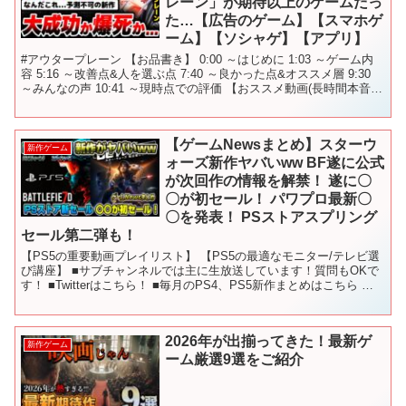
レーン」が期待以上のゲームだっ
た…【広告のゲーム】【スマホゲ
ーム】【ソシャゲ】【アプリ】
#アウタープレーン 【お品書き】 0:00 ～はじめに 1:03 ～ゲーム内
容 5:16 ～改善点&人を選ぶ点 7:40 ～良かった点&オススメ層 9:30
～みんなの声 10:41 ～現時点での評価 【おススメ動画(長時間本音レ
ビューシリ...
【ゲームNewsまとめ】スターウ
新作ゲーム
ォーズ新作ヤバいww BF遂に公式
が次回作の情報を解禁！ 遂に〇
〇が初セール！ パワプロ最新〇
〇を発表！ PSストアスプリング
セール第二弾も！
【PS5の重要動画プレイリスト】 【PS5の最適なモニター/テレビ選
び講座】 ■サブチャンネルでは主に生放送しています！質問もOKで
す！ ■Twitterはこちら！ ■毎月のPS4、PS5新作まとめはこちら 〇
使用しているBGM - - -...
2026年が出揃ってきた！最新ゲ
新作ゲーム
ーム厳選9選をご紹介