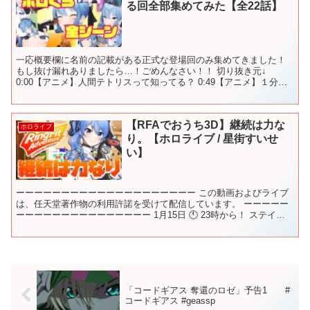
る回全部集めてみた【全22話】
一応概要欄に名前の記載がある正式な登場回のみ集めてきました！
もし抜け漏れありましたら…！ごめんなさい！！ 切り抜き元↓
0:00【アニメ】人間テトリスって知ってる？ 0:49【アニメ】１分で
できるリモート筋トレ！ 1:55【アニメ】東大を...
【RFAでおうち3D】継続は力な
ホロライブ
り。【ホロライブ / 星街すいせ
い】
ーーーーーーーーーーーーーーーーーーーー この動画およびライブ
は、任天堂著作物の利用許諾を受けて配信しています。 ーーーーー
ーーーーーーーーーーーーーーー 1月15日 🕚 23時から！ ステイホ
ームで運動不足解消⁉ この放送のことを呟く時は...
「コードギアス 奪還のロゼ」予告1 #
コードギアス #geassp