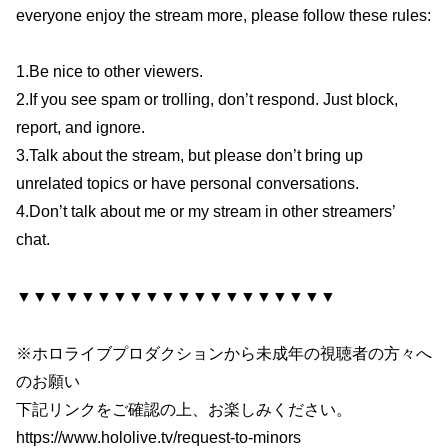
everyone enjoy the stream more, please follow these rules:
1.Be nice to other viewers.
2.If you see spam or trolling, don’t respond. Just block,
report, and ignore.
3.Talk about the stream, but please don’t bring up
unrelated topics or have personal conversations.
4.Don’t talk about me or my stream in other streamers’
chat.
▼▼▼▼▼▼▼▼▼▼▼▼▼▼▼▼▼▼▼▼
※ホロライブプロダクションから未成年の視聴者の方々へ
のお願い
下記リンクをご確認の上、お楽しみください。
https://www.hololive.tv/request-to-minors