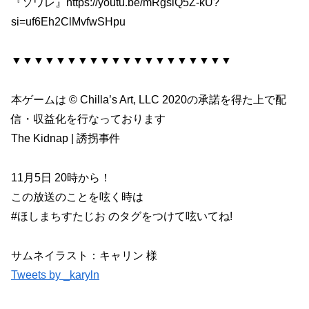
『ソワレ』https://youtu.be/mRgslQ5Z-kU?
si=uf6Eh2ClMvfwSHpu
▼▼▼▼▼▼▼▼▼▼▼▼▼▼▼▼▼▼▼▼
本ゲームは © Chilla’s Art, LLC 2020の承諾を得た上で配
信・収益化を行なっております
The Kidnap | 誘拐事件
11月5日 20時から！
この放送のことを呟く時は
#ほしまちすたじお のタグをつけて呟いてね!
サムネイラスト：キャリン 様
Tweets by _karyln