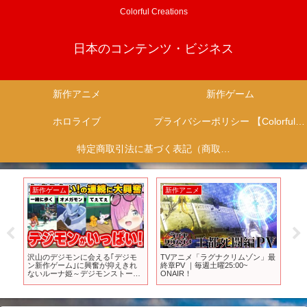
Colorful Creations
日本のコンテンツ・ビジネス
新作アニメ
新作ゲーム
ホロライブ
プライバシーポリシー 【Colorful Creation】
特定商取引法に基づく表記（商取引に関する開示）
新作ゲーム
新作アニメ
新
ー
沢山のデジモンに会える｢デジモ
TVアニメ「ラグナクリムゾン」最
【
る
ン新作ゲーム｣に興奮が抑えきれ
終章PV ｜毎週土曜25:00~
品を
ないルーナ姫～デジモンストーリ
ONAIR！
ニメ
ー タイムストレンジャー面白まと
め～【姫森ルーナ/ホロライブ切り
抜き】