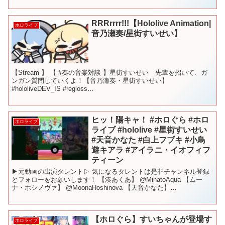
RRRrrrr!!!【Hololive Animation|
ホロライブ
音乃瀬奏/星街すいせい】
【Stream 】 【 #奏の音楽対談 】星街すいせい 先輩を招いて、ガ
ンガン質問していくよ！【音乃瀬奏・星街すいせい】
#hololiveDEV_IS #regloss
================================== ...
ヒッ！陽キャ！ #ホロぐら #ホロ
ホロライブ
ライブ #hololive #星街すいせい
#天音かなた #白上フブキ #小鳥
遊キアラ #アイラニ・イオフィフ
ティーン
▶元動画の出演タレント▷ 気になるタレントは是非チャンネル登録
とフォローをお願いします！ 【湊あくあ】 @MinatoAqua 【ムー
ナ・ホシノヴァ】 @MoonaHoshinova 【天音かなた】
@AmaneKanata 【星街すいせい...
【ホロぐら】すいちゃんが登場す
ホロライブ