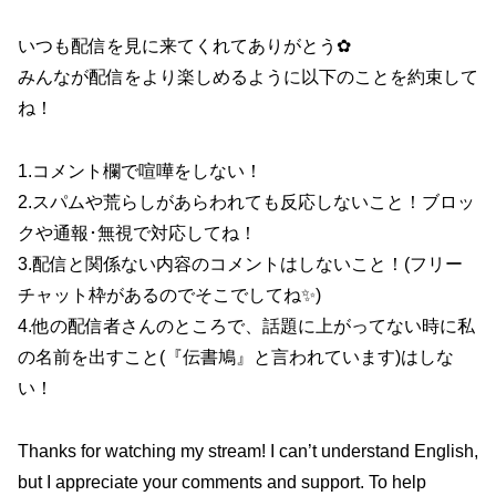
いつも配信を見に来てくれてありがとう✿
みんなが配信をより楽しめるように以下のことを約束して
ね！
1.コメント欄で喧嘩をしない！
2.スパムや荒らしがあらわれても反応しないこと！ブロッ
クや通報･無視で対応してね！
3.配信と関係ない内容のコメントはしないこと！(フリー
チャット枠があるのでそこでしてね✨)
4.他の配信者さんのところで、話題に上がってない時に私
の名前を出すこと(『伝書鳩』と言われています)はしな
い！
Thanks for watching my stream! I can’t understand English,
but I appreciate your comments and support. To help