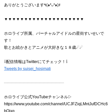
ありがとうございます٩(๑❛ᴗ❛๑)۶
▼▼▼▼▼▼▼▼▼▼▼▼▼▼▼▼▼▼▼▼
ホロライブ所属、バーチャルアイドルの星街すいせいで
す！
歌とお絵かきとアニメが大好きな１８歳☄☄
⇩配信情報はTwitterにてチェック！⇩
Tweets by suisei_hosimati
┈┈┈┈┈┈┈┈┈┈┈┈┈┈┈
ホロライブ公式YouTubeチャンネル▷
https://www.youtube.com/channel/UCJFZiqLMntJufDCHc6
bQixg