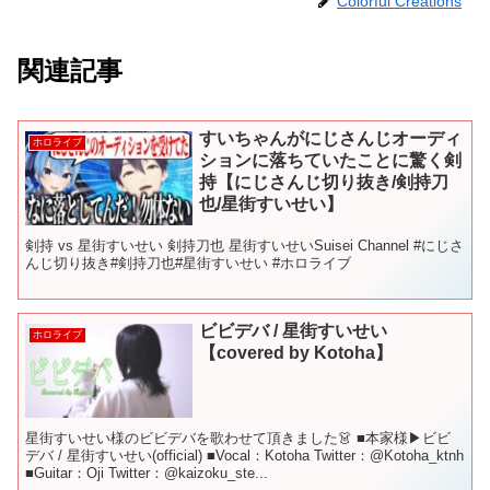
Colorful Creations
関連記事
すいちゃんがにじさんじオーディ
ホロライブ
ションに落ちていたことに驚く剣
持【にじさんじ切り抜き/剣持刀
也/星街すいせい】
剣持 vs 星街すいせい 剣持刀也 星街すいせいSuisei Channel #にじさ
んじ切り抜き#剣持刀也#星街すいせい #ホロライブ
ビビデバ / 星街すいせい
ホロライブ
【covered by Kotoha】
星街すいせい様のビビデバを歌わせて頂きました👗 ■本家様▶ビビ
デバ / 星街すいせい(official) ■Vocal：Kotoha Twitter：@Kotoha_ktnh
■Guitar：Oji Twitter：@kaizoku_ste...