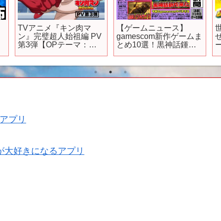
！
TVアニメ『キン肉マ
【ゲームニュース】
！
ン』完璧超人始祖編 PV
gamescom新作ゲームま
第3弾【OPテーマ：
とめ10選！黒神話鍾馗/
ア
LOVE & JUSTICE/高梨
バイオレクイエム/モン
康治×FLOW】
ハンワイルズFF14コラ
ボ/ゴーストオブヨウテ
イ/鬼武者/サイレントヒ
ルfなど最新ゲーム多
数！体験版も
アプリ
が大好きになるアプリ