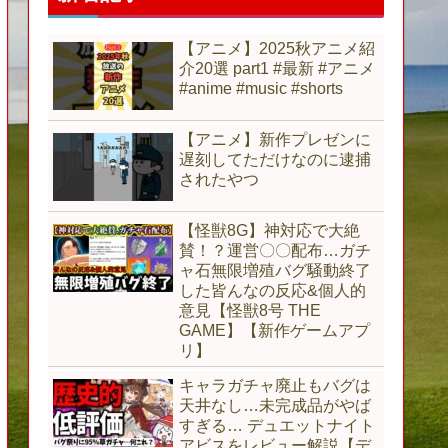
【アニメ】2025秋アニメ紹
介20選 part1 #最新 #アニメ
#anime #music #shorts
【アニメ】新作プレゼンに
遅刻してただけなのに逮捕
されたやつ
【怪獣8G】神対応で大絶
賛！？運営〇〇配布…ガチ
ャ石無限増殖バグ騒動終了
した皆んなの反応&個人的
意見【怪獣8号 THE
GAME】【新作ゲームアプ
リ】
キャラガチャ廃止もバグは
天井なし…未完成品がやば
すぎる… デュエットナイト
アビスをレビュー解説【デ