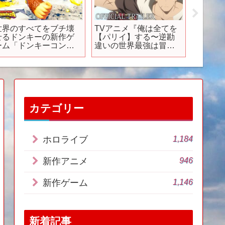
世界のすべてをブチ壊
TVアニメ『俺は全てを
TＶア
せるドンキーの新作ゲ
【パリイ】する〜逆勘
子】』第
ーム「ドンキーコング
違いの世界最強は冒険
1弾【2
バナンザ」
者になりたい〜』本PV
放送開
｜2024年7月4日放送開
始
カテゴリー
1,184
ホロライブ
946
新作アニメ
1,146
新作ゲーム
新着記事