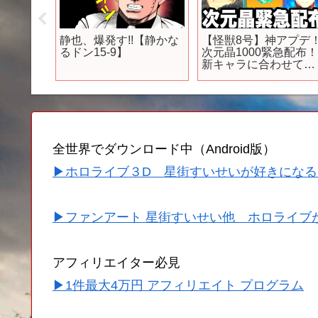
】全て人
静也、爆発す!!【静かな
【怪獣8号】神アプデ
パ最強
るドン15-9】
次元晶1000緊急配布
10選
新キャラに合わせて新
休み】
ユニパーツ到来⁉︎ 最新
プデ情報【新作ゲーム
アプリ】
全世界でダウンロード中（Android版）
▶ホロライブ３D 星街すいせいが好きになる
▶ファンアート 星街すいせい他 ホロライブ
アフィリエイター必見
▶1件最大4万円 アフィリエイト プログラム