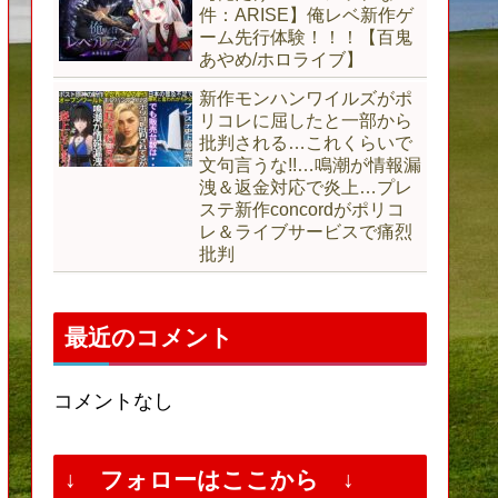
件：ARISE】俺レベ新作ゲ
ーム先行体験！！！【百鬼
あやめ/ホロライブ】
新作モンハンワイルズがポ
リコレに屈したと一部から
批判される…これくらいで
文句言うな!!…鳴潮が情報漏
洩＆返金対応で炎上…プレ
ステ新作concordがポリコ
レ＆ライブサービスで痛烈
批判
最近のコメント
コメントなし
↓ フォローはここから ↓