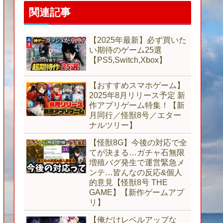
関連記事
【2025年最新】必ず買いた
い期待のゲーム25選
【PS5,Switch,Xbox】
【おすすめスマホゲーム】
2025年8月リリース予定 新
作アプリゲーム特集！【新
月同行／怪獣8号／エター
ナルツリー】
【怪獣8G】今後の対応で全
てが決まる…ガチャ石無限
増殖バグ発生で運営緊急メ
ンテ…皆んなの反応&個人
的意見【怪獣8号 THE
GAME】【新作ゲームアプ
リ】
【俺だけレベルアップな