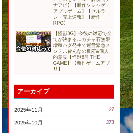
ナアビ】【新作ソシャゲ・
アプリゲーム】【セルラ
ン・売上速報】【新作
RPG】
【怪獣8G】今後の対応で全
てが決まる…ガチャ石無限
増殖バグ発生で運営緊急メ
ンテ…皆んなの反応&個人
的意見【怪獣8号 THE
GAME】【新作ゲームアプ
リ】
アーカイブ
27
2025年11月
373
2025年10月