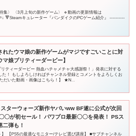
特集〉 〈3月上旬の新作ゲーム〉 🔹動画の更新情報は
中↓ 🔻Steamキュレーター『パンダイクのPCゲーム紹介』 ----------
されたウマ娘の新作ゲームがマジですごいことに対
ウマ娘プリティーダービー】
 プリティーダービー 熱血ハチャメチャ大感謝祭！」発表に対する
した！ もしよろしければチャンネル登録とコメントをよろしくお
だいた動画・画像はこちら！】 ★N...
】スターウォーズ新作ヤバいww BF遂に公式が次回
〇〇が初セール！ パワプロ最新〇〇を発表！ PSス
第二弾も！
】 【PS5の最適なモニター/テレビ選び講座】 ■サブチャンネル