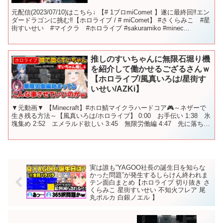
元配信(2023/07/10)はこちら↓ 【# 1ブロmiComet 】遂に最終回‼エン
ダードラゴンに挑む‼【ホロライブ / # miComet】 #さくらみこ #星
街すいせい #マイクラ #ホロライブ #sakuramiko #minec...
推しのすいちゃんに無限石堀り機
ホロライブ
を紹介して働かせるござるさんｗ
【ホロライブ/風真いろは/星街す
いせい/AZKi】
▼元動画▼ 【Minecraft】#ホロ鯖マイクラハードコア🎮～ネザーで
生き残る方法～【風真いろは/ホロライブ】 0:00 お手伝い 1:38 氷
塊集め 2:52 エメラルド欲しい 3:45 無限労働編 4:47 先に落ちる
あずきち 6:0...
実は誰も”YAGOO社長の誕生日を知らな
かった問題”が発生するしらけん終われま
テン面白まとめ【ホロライブ 切り抜き さ
くらみこ 星街すいせい 不知火フレア 尾
丸ポルカ 白銀ノエル 】