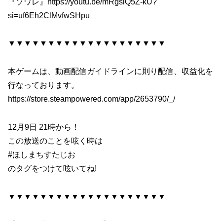
『ソワレ』https://youtu.be/mRgslQ5Z-kU?
si=uf6Eh2ClMvfwSHpu
▼▼▼▼▼▼▼▼▼▼▼▼▼▼▼▼▼▼▼▼
本ゲームは、動画配信ガイドラインに則り配信、収益化を
行なっております。
https://store.steampowered.com/app/2653790/_/
12月9日 21時から！
この放送のことを呟く時は
#ほしまちすたじお
のタグをつけて呟いてね!
▼▼▼▼▼▼▼▼▼▼▼▼▼▼▼▼▼▼▼▼