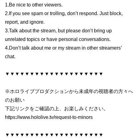
1.Be nice to other viewers.
2.If you see spam or trolling, don’t respond. Just block,
report, and ignore.
3.Talk about the stream, but please don’t bring up
unrelated topics or have personal conversations.
4.Don’t talk about me or my stream in other streamers’
chat.
▼▼▼▼▼▼▼▼▼▼▼▼▼▼▼▼▼▼▼▼
※ホロライブプロダクションから未成年の視聴者の方々へ
のお願い
下記リンクをご確認の上、お楽しみください。
https://www.hololive.tv/request-to-minors
▼▼▼▼▼▼▼▼▼▼▼▼▼▼▼▼▼▼▼▼