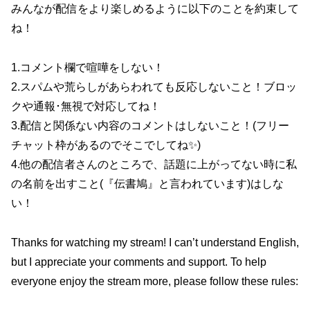
みんなが配信をより楽しめるように以下のことを約束して
ね！
1.コメント欄で喧嘩をしない！
2.スパムや荒らしがあらわれても反応しないこと！ブロッ
クや通報･無視で対応してね！
3.配信と関係ない内容のコメントはしないこと！(フリー
チャット枠があるのでそこでしてね✨)
4.他の配信者さんのところで、話題に上がってない時に私
の名前を出すこと(『伝書鳩』と言われています)はしな
い！
Thanks for watching my stream! I can’t understand English,
but I appreciate your comments and support. To help
everyone enjoy the stream more, please follow these rules: