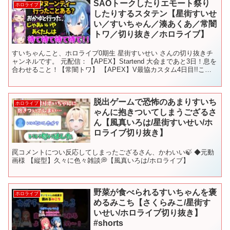
SAOトークしたりエモート祭り
ホロライブ
したりするスタテン【星街すいせ
い／すいちゃん／湊あくあ／常闇
トワ／切り抜き／ホロライブ】
すいちゃんこと、ホロライブ0期生 星街すいせい さんの切り抜きチ
ャンネルです。 元配信：【APEX】Startend 大会まであと3日！息を
合わせること！【常闇トワ】 【APEX】V最協カスタム4日目!!この
３人で進む【 #Startend...
脱出ゲームで恐怖のあまりすいち
ホロライブ
ゃんに抱きついてしまうござるさ
ん【風真いろは/星街すいせい/ホ
ロライブ切り抜き】
罠コメントについ反応してしまったござるさん、かわいい🍃 ◆元動
画様 【縦型】久々に色々雑談💭【風真いろは/ホロライブ】
野菜が食べられるすいちゃんを褒
ホロライブ
めるみこち【さくらみこ/星街す
いせい/ホロライブ切り抜き】
#shorts