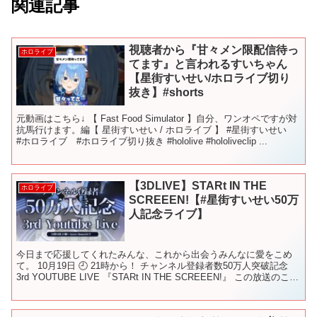
関連記事
視聴者から『甘々メン限配信待っ
ホロライブ
てます』と言われるすいちゃん
【星街すいせい/ホロライブ切り
抜き】#shorts
元動画はこちら↓ 【 Fast Food Simulator 】自分、ワンオペですが対
抗馬行けます。編【 星街すいせい / ホロライブ 】 #星街すいせい
#ホロライブ #ホロライブ切り抜き #hololive #hololiveclip ...
【3DLIVE】STARt IN THE
ホロライブ
SCREEEN!【#星街すいせい50万
人記念ライブ】
今日まで応援してくれたみんな、これから出会うみんなに愛をこめ
て。 10月19日 🕘 21時から！ チャンネル登録者数50万人突破記念
3rd YOUTUBE LIVE 『STARt IN THE SCREEEN!』 この放送のこと
を呟く時は...