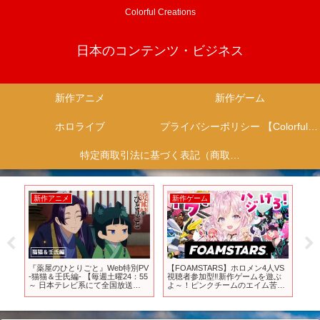
Colorful Creations
日本のコンテンツ・ビジネス
新作アニメ
新作ゲーム
ホロライブ
プライバシーポリシー 【Colorful Creation】
特定商取引法に基づく表記（商取引に関する開示）
新作アニメ
新作アニメ
新
VS
『範馬刃牙VSケンガンアシュラ』
『北斗の拳』アニメキャスト解禁
圧
ぶ
オープニング映像 – Netflix
PV!!｜“FIST OF THE NORTH
20
手
STAR: HOKUTO NO KEN” Anime
注
Cast Announcement Trailer
【PS
イ