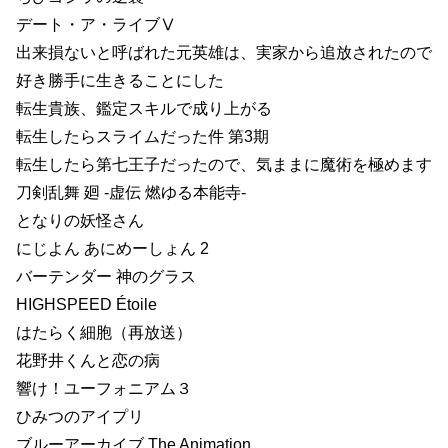
デート・ア・ライブⅤ
出来損ないと呼ばれた元英雄は、実家から追放されたので
好き勝手に生きることにした
転生貴族、鑑定スキルで成り上がる
転生したらスライムだった件 第3期
転生したら第七王子だったので、気ままに魔術を極めます
刀剣乱舞 廻 -虚伝 燃ゆる本能寺-
となりの妖怪さん
にじよん あにめーしょん 2
バーテンダー 神のグラス
HIGHSPEED Étoile
はたらく細胞（再放送）
花野井くんと恋の病
響け！ユーフォニアム３
ひみつのアイプリ
ブルーアーカイブ The Animation