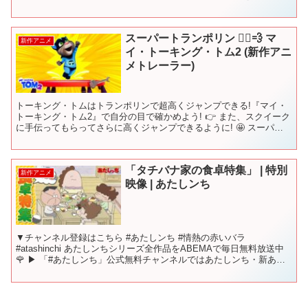
た上で期間限定公開しております。 見逃しを防ぐ再...
スーパートランポリン 🦸‍♂️💨 マ
新作アニメ
イ・トーキング・トム2 (新作アニ
メトレーラー)
トーキング・トムはトランポリンで超高くジャンプできる!『マイ・
トーキング・トム2』で自分の目で確かめよう! 👉 また、スクイーク
に手伝ってもらってさらに高くジャンプできるように! 🤩 スーパー
トランポリンの力で超速度・超高度に到達! 🦸‍♂...
「タチバナ家の食卓特集」 | 特別
新作アニメ
映像 | あたしンち
▼チャンネル登録はこちら #あたしンち #情熱の赤いバラ
#atashinchi あたしンちシリーズ全作品をABEMAで毎日無料放送中
🌹 ▶︎ 「#あたしンち」公式無料チャンネルではあたしンち・新あた
しンちに加え、 新作『あたしンちNEXT...