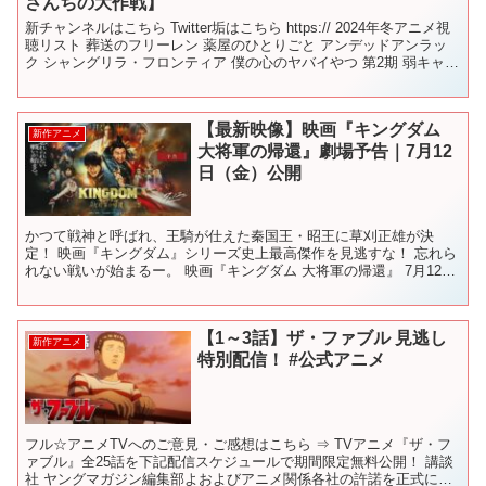
さんちの大作戦】
新チャンネルはこちら Twitter垢はこちら https:// 2024年冬アニメ視
聴リスト 葬送のフリーレン 薬屋のひとりごと アンデッドアンラッ
ク シャングリラ・フロンティア 僕の心のヤバイやつ 第2期 弱キャラ
友崎くん 2nd ST...
【最新映像】映画『キングダム
新作アニメ
大将軍の帰還』劇場予告｜7月12
日（金）公開
かつて戦神と呼ばれ、王騎が仕えた秦国王・昭王に草刈正雄が決
定！ 映画『キングダム』シリーズ史上最高傑作を見逃すな！ 忘れら
れない戦いが始まるー。 映画『キングダム 大将軍の帰還』 7月12日
(金) 公開 公式サイト： 公式Twitter： ...
【1～3話】ザ・ファブル 見逃し
新作アニメ
特別配信！ #公式アニメ
フル☆アニメTVへのご意見・ご感想はこちら ⇒ TVアニメ『ザ・フ
ァブル』全25話を下記配信スケジュールで期間限定無料公開！ 講談
社 ヤングマガジン編集部よおよびアニメ関係各社の許諾を正式に得