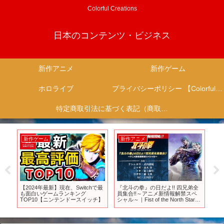
Colorful Creations
日本のコンテンツ・ビジネス
新作アニメ
新作ゲーム
ホロライブ
プライバシーポリシー 【Colorful Creation】
特定商取引法に基づく表記（商取引に関する開示）
新作ゲーム
新作アニメ
新
y』
【2024年最新】現在、Switchで最
『北斗の拳』の日だよ!! 四兄弟全
【
て
も面白いゲームランキング
員集合!!～アニメ新情報解禁スペ
ェ
TOP10【ニンテンドースイッチ】
シャル～｜Fist of the North Star
#新
DAY! special program
ア #