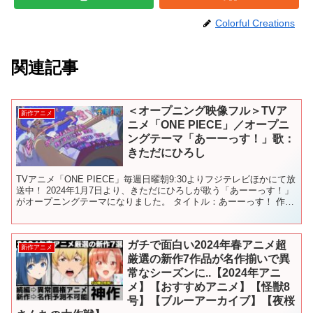
Colorful Creations
関連記事
＜オープニング映像フル＞TVア
新作アニメ
ニメ「ONE PIECE」／オープニ
ングテーマ「あーーっす！」歌：
きただにひろし
TVアニメ「ONE PIECE」毎週日曜朝9:30よりフジテレビほかにて放
送中！ 2024年1月7日より、きただにひろしが歌う「あーーっす！」
がオープニングテーマになりました。 タイトル：あーーっす！ 作
詞：藤林聖子 作曲：田中公平 編曲：...
ガチで面白い2024年春アニメ超
新作アニメ
厳選の新作7作品が名作揃いで異
常なシーズンに..【2024年アニ
メ】【おすすめアニメ】【怪獣8
号】【ブルーアーカイブ】【夜桜