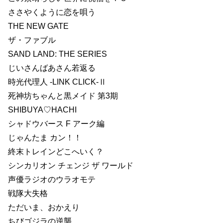
ささやくように恋を唄う
THE NEW GATE
ザ・ファブル
SAND LAND: THE SERIES
じいさんばあさん若返る
時光代理人 -LINK CLICK-Ⅱ
死神坊ちゃんと黒メイド 第3期
SHIBUYA♡HACHI
シャドウバース F アーク編
じゃんたま カン！！
終末トレインどこへいく？
シンカリオン チェンジ ザ ワールド
声優ラジオのウラオモテ
戦隊大失格
ただいま、おかえり
ちびゴジラの逆襲