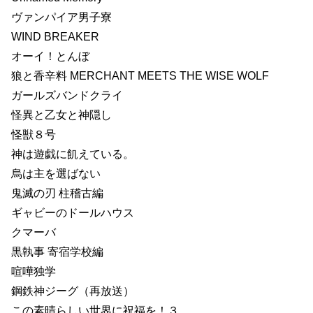
ヴァンパイア男子寮
WIND BREAKER
オーイ！とんぼ
狼と香辛料 MERCHANT MEETS THE WISE WOLF
ガールズバンドクライ
怪異と乙女と神隠し
怪獣８号
神は遊戯に飢えている。
烏は主を選ばない
鬼滅の刃 柱稽古編
ギャビーのドールハウス
クマーバ
黒執事 寄宿学校編
喧嘩独学
鋼鉄神ジーグ（再放送）
この素晴らしい世界に祝福を！３