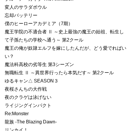
変人のサラダボウル
忘却バッテリー
僕のヒーローアカデミア（7期）
魔王学院の不適合者 Ⅱ ～史上最強の魔王の始祖、転生し
て子孫たちの学校へ通う～ 第2クール
魔王の俺が奴隷エルフを嫁にしたんだが、どう愛でればい
い？
魔法科高校の劣等生 第3シーズン
無職転生 Ⅱ ～異世界行ったら本気だす～ 第2クール
ゆるキャン△ SEASON３
夜桜さんちの大作戦
夜のクラゲは泳げない
ライジングインパクト
Re:Monster
龍族 -The Blazing Dawn-
リンカイ！