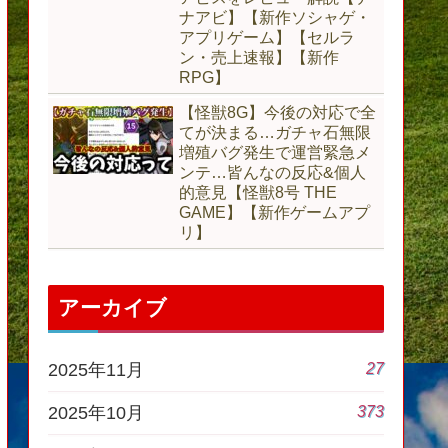
ナアビ】【新作ソシャゲ・
アプリゲーム】【セルラ
ン・売上速報】【新作
RPG】
【怪獣8G】今後の対応で全
てが決まる…ガチャ石無限
増殖バグ発生で運営緊急メ
ンテ…皆んなの反応&個人
的意見【怪獣8号 THE
GAME】【新作ゲームアプ
リ】
アーカイブ
27
2025年11月
373
2025年10月