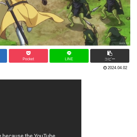
Pocket
LINE
コピー
2024.04.02