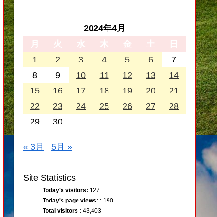
2024年4月
月
火
水
木
金
土
日
1
2
3
4
5
6
7
8
9
10
11
12
13
14
15
16
17
18
19
20
21
22
23
24
25
26
27
28
29
30
« 3月
5月 »
Site Statistics
Today's visitors:
127
Today's page views: :
190
Total visitors :
43,403