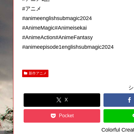
#アニメ​​
#animeenglishsubmagic2024
#AnimeMagic#Animeisekai
#AnimeAction#AnimeFantasy
#animeepisode1englishsubmagic2024
新作アニメ
シ
X
Pocket
Colorful C