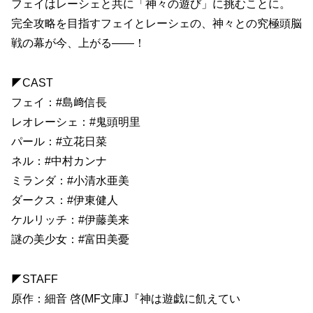
フェイはレーシェと共に「神々の遊び」に挑むことに。
完全攻略を目指すフェイとレーシェの、神々との究極頭脳
戦の幕が今、上がる——！
◤CAST
フェイ：#島﨑信長
レオレーシェ：#鬼頭明里
パール：#立花日菜
ネル：#中村カンナ
ミランダ：#小清水亜美
ダークス：#伊東健人
ケルリッチ：#伊藤美来
謎の美少女：#富田美憂
◤STAFF
原作：細音 啓(MF文庫J『神は遊戯に飢えてい