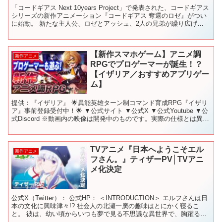
「コードギアス Next 10years Project」で発表された、コードギアス
シリーズの新作アニメーション『コードギアス 奪還のロゼ』がつい
に始動。 新たな主人公、ロゼとアッシュ、2人の兄弟が繰り広げ
る“奪還”の物語が、新時代を切り開...
【新作スマホゲーム】アニメ調
新作アニメ
RPGでプロゲーマーが誕生！？
【イザリア／おすすめアプリゲー
ム】
提供：『イザリア』 🌟異能英雄ターン制コマンド育成RPG『イザリ
ア』事前登録受付中！🌟 ▼公式サイト ▼公式X ▼公式Youtube ▼公
式Discord ※動画内の映像は開発中のものです。実際の仕様とは異な
る場合があります。 ✅チャプター...
TVアニメ『日本へようこそエル
新作アニメ
フさん。』ティザーPV│TVアニ
メ化決定
公式X（Twitter）： 公式HP： ＜INTRODUCTION＞ エルフさんは日
本の文化に興味津々!? 社会人の北瀬一廣の趣味はとにかく寝るこ
と。 彼は、幼い頃からいつも夢で見る不思議な異世界で、胸躍る冒
険をしていた。 ある時、仲良くな...