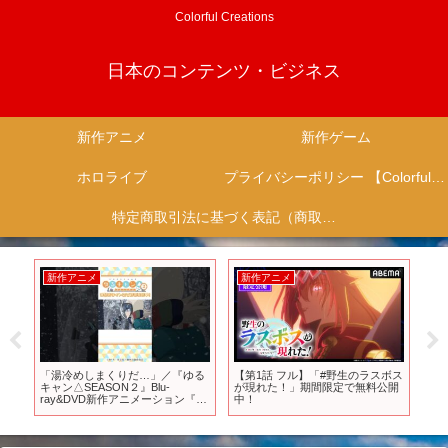
Colorful Creations
日本のコンテンツ・ビジネス
新作アニメ
新作ゲーム
ホロライブ
プライバシーポリシー 【Colorful Creation】
特定商取引法に基づく表記（商取引に関する開示）
新作アニメ
新作アニメ
新
２
「湯冷めしまくりだ…」／『ゆる
【第1話 フル】「#野生のラスボス
【P
介
キャン△SEASON２』Blu-
が現れた！」期間限定で無料公開
リ
ray&DVD新作アニメーション『旅
中！
ゲ
するしまりん』より #shorts
Welc
#We