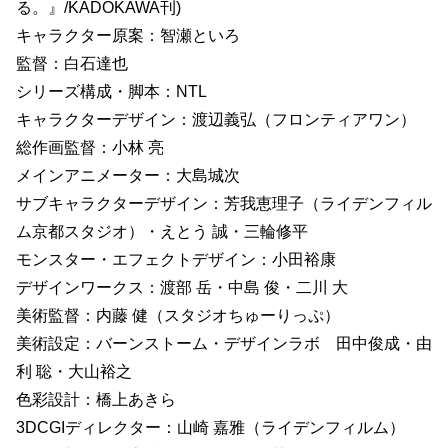
る。』/KADOKAWA刊)
キャラクター原案：智瀬といろ
監督：白石達也
シリーズ構成・脚本：NTL
キャラクターデザイン：渡辺義弘（フロンティアワン）
総作画監督：小林 亮
メインアニメーター：大島城次
サブキャラクターデザイン：芳我恵理子（ライデンフィル
ム京都スタジオ）・えとう 誠・三輪修平
モンスター・エフェクトデザイン：小田裕康
デザインワークス：渡部 岳・中島 俊・二川 大
美術監督：内藤 健（スタジオちゅーりっぷ）
美術設定：バーンストーム・デザインラボ 田中俊成・由
利 聡・大山裕之
色彩設計：橋上あきら
3DCGIディレクター：山崎 嘉雅（ライデンフィルム）