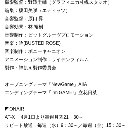
撮影監督：野澤圭輔（グラフィニカ札幌スタジオ）
編集：榎田美咲（エディッツ）
音響監督：原口 昇
音響効果：林 裕樹
音響制作：ビットグルーヴプロモーション
音楽：吟(BUSTED ROSE)
音楽制作：ポニーキャニオン
アニメーション制作：ライデンフィルム
製作：神飢え製作委員会
オープニングテーマ「NewGame」AliA
エンディングテーマ「I’m GAME!」立花日菜
◤ONAIR
AT-X 4月1日より毎週月曜21：30～
リピート放送：毎週（水）9：30～／毎週（金）15：30～