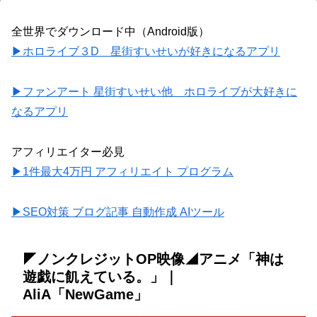
全世界でダウンロード中（Android版）
▶ホロライブ３D 星街すいせいが好きになるアプリ
▶ファンアート 星街すいせい他 ホロライブが大好きに
なるアプリ
アフィリエイター必見
▶1件最大4万円 アフィリエイト プログラム
▶SEO対策 ブログ記事 自動作成 AIツール
◤ノンクレジットOP映像◢アニメ「神は
遊戯に飢えている。」｜
AliA「NewGame」