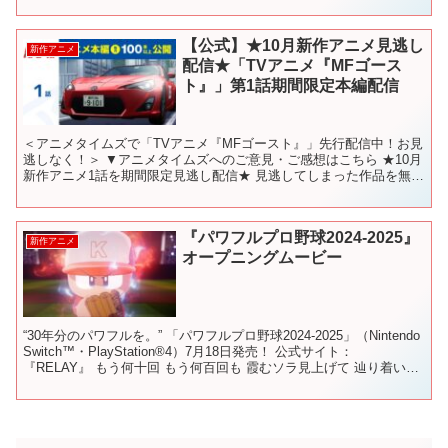
【公式】★10月新作アニメ見逃し
新作アニメ
配信★「TVアニメ『MFゴース
ト』」第1話期間限定本編配信
＜アニメタイムズで「TVアニメ『MFゴースト』」先行配信中！お見
逃しなく！＞ ▼アニメタイムズへのご意見・ご感想はこちら ★10月
新作アニメ1話を期間限定見逃し配信★ 見逃してしまった作品を無料
でチェックして好きなアニメをみつけよう。 いま...
『パワフルプロ野球2024-2025』
新作アニメ
オープニングムービー
“30年分のパワフルを。” 「パワフルプロ野球2024-2025」（Nintendo
Switch™・PlayStation®4）7月18日発売！ 公式サイト：
『RELAY』 もう何十回 もう何百回も 霞むソラ見上げて 辿り着いた
場所が ...