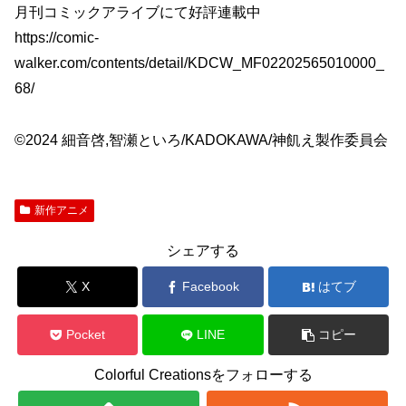
月刊コミックアライブにて好評連載中
https://comic-
walker.com/contents/detail/KDCW_MF02202565010000_
68/
©2024 細音啓,智瀬といろ/KADOKAWA/神飢え製作委員会
新作アニメ
シェアする
X
Facebook
はてブ
Pocket
LINE
コピー
Colorful Creationsをフォローする