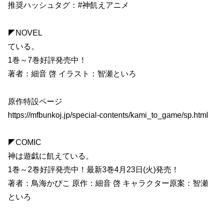
推奨ハッシュタグ：#神飢えアニメ
◤NOVEL
ている。
1巻～7巻好評発売中！
著者：細音 啓 イラスト：智瀬といろ
原作特設ページ
https://mfbunkoj.jp/special-contents/kami_to_game/sp.html
◤COMIC
神は遊戯に飢えている。
1巻～2巻好評発売中！最新3巻4月23日(火)発売！
著者：鳥海かぴこ 原作：細音 啓 キャラクター原案：智瀬
といろ