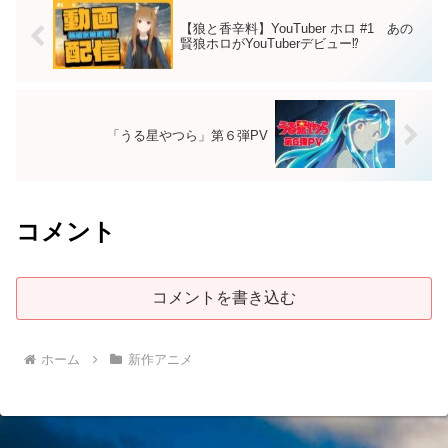
【狼と香辛料】YouTuber ホロ #1 あの
賢狼ホロがYouTuberデビュー⁉
「うる星やつら」第６弾PV
コメント
コメントを書き込む
ホーム
新作アニメ