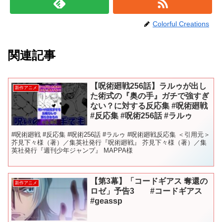
Colorful Creations
関連記事
【呪術廻戦256話】ラルゥが出し
新作アニメ
た術式の『奥の手』ガチで強すぎ
ない？に対する反応集 #呪術廻戦
#反応集 #呪術256話 #ラルゥ
#呪術廻戦 #反応集 #呪術256話 #ラルゥ #呪術廻戦反応集 ＜引用元＞
芥見下々様（著）／集英社発行『呪術廻戦』 芥見下々様（著）／集
英社発行『週刊少年ジャンプ』 MAPPA様
【第3幕】「コードギアス 奪還の
新作アニメ
ロゼ」予告3 #コードギアス
#geassp