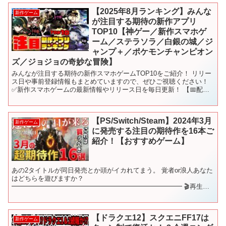
【2025年8月ランキング】みんな
新作ゲーム
が注目する期待の新作アプリ
TOP10【神ゲー／新作スマホゲ
ーム／ステラソラ／白銀の城／ジ
ャンプ＋／ポケモンチャンピオン
ズ／ジョジョの奇妙な冒険】
みんなが注目する期待の新作スマホゲームTOP10をご紹介！ リリー
ス日や事前登録情報もまとめていますので、ぜひご視聴ください！
✅新作スマホゲームの最新情報やリリース日を毎日更新！ 【📅配信
カレンダー】 ※リリース予定時期は動画撮影時に判明...
【PS/Switch/Steam】2024年3月
新作ゲーム
に発売する注目の期待作を16本ご
紹介！【おすすめゲーム】
あの2タイトルが同日発売とか頭がイカれてまう。 覚者or浪人あなた
はどちらを遊びますか？
━━━━━━━━━━━━━━━━━━━━━━━━━━ 🎬再生リ
スト🎬 新作ゲームをジャンル別にご紹介♪ これを観れば新作ゲーム
を網羅できます！ ━━━...
【ドラクエ12】スクエニFF17は
新作ゲーム