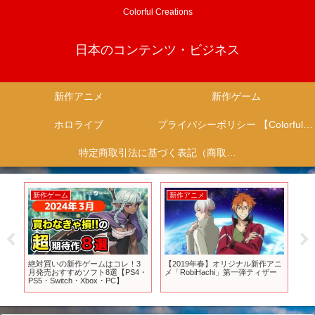
Colorful Creations
日本のコンテンツ・ビジネス
新作アニメ
新作ゲーム
ホロライブ
プライバシーポリシー 【Colorful Creation】
特定商取引法に基づく表記（商取引に関する開示）
新作ゲーム
新作アニメ
新
主義
絶対買いの新作ゲームはコレ！3
【2019年春】オリジナル新作アニ
【
話予告
月発売おすすめソフト8選【PS4・
メ「RobiHachi」第一弾ティザー
ゲ
PS5・Switch・Xbox・PC】
あ
【