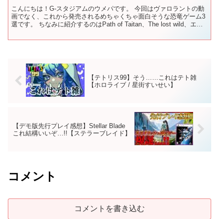
こんにちは！G-スタジアムのウメパです。 今回はヴァロラントの動
画でなく、これから発売されるめちゃくちゃ面白そうな恐竜ゲーム3
選です。 ちなみに紹介するのはPath of Taitan、The lost wild、エグ
ゾプライマルです。やっ...
【テトリス99】そう……これはテト雑
【ホロライブ / 星街すいせい】
【デモ版先行プレイ感想】Stellar Blade
これ結構いいぞ…!!【ステラーブレイド】
コメント
コメントを書き込む