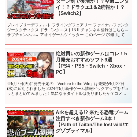
ターン制で復活か！？今週ニンダ
イ！？ドラクエ1＆2続報か！？
【Switch2】
ブレイブリーデフォルト フライングフェアリー ファイナルファンタ
ジータクティクス ドラゴンクエストI＆II チャンネル登録はこちら→
サブチャンネル→ アオイゲームツイッター このページで利用してい
る株式会社スクウェア・エニックスを代表とす...
絶対買いの新作ゲームはコレ！5
新作ゲーム
月発売おすすめソフト9選
【PS4・PS5・Switch・Xbox・
PC】
※5月7日(火)に発売予定の「Venture to the Vile」は発売が5月22日
(水)に延期されました 2024年5月新作ゲーム情報ピックアップをギュ
ッとまとめてみました！気になるタイトルはありましたか？コメン
トで教えてくださいね！...
Arkを超える!? 来たる恐竜ブーム
新作ゲーム
注目すべき新作ゲーム3本！
【Path of Taitan/The lost wild/エ
グゾプライマル】