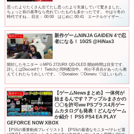
思ったよりたくさん出てたし思ったより失速していて驚きました。
ちょっと前の基準なら売れていたものも多かったです。 やはり冬の
時代ですね… 目次： 00:00 はじめに 00:41 エーテルゲイザー
01:48 キュービックスターズ 03:2...
新作ゲームNINJA GAIDEN 4で忍
新作ゲーム
者になる！ 10/25 @HiNas3
開封したモニター ☆MPG 272URX QD-OLED 開始時間は目安です、
詳しくはDiscordで！ Twitchと同時配信中。 何か不具合があったら教
えてくれたらうれしいです。 ♡Donation: ♡Doneru: ♡ほしいものリ
ス...
【ゲームNewsまとめ】一体何が
新作ゲーム
始まるんです？アップルまさかの
〇〇を許可ww PSプラス4月ゲー
ムカタログも発表！どんなゲーム
か紹介！ PS5 PS4 EA PLAY
GEFORCE NOW XBOX
【PS5の重要動画プレイリスト】 【PS5の最適なモニター/テレビ選