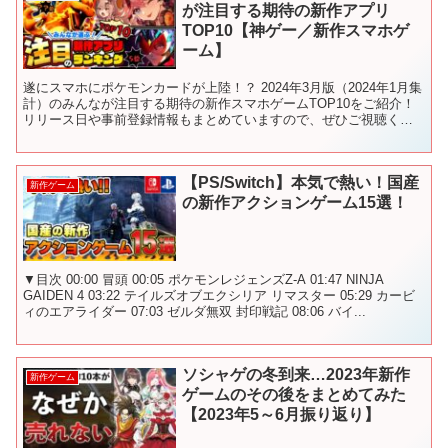
が注目する期待の新作アプリ
TOP10【神ゲー／新作スマホゲ
ーム】
遂にスマホにポケモンカードが上陸！？ 2024年3月版（2024年1月集
計）のみんなが注目する期待の新作スマホゲームTOP10をご紹介！
リリース日や事前登録情報もまとめていますので、ぜひご視聴くだ
さい！ ✅新作スマホゲームの最新情報やリリ...
【PS/Switch】本気で熱い！国産
新作ゲーム
の新作アクションゲーム15選！
▼目次 00:00 冒頭 00:05 ポケモンレジェンズZ-A 01:47 NINJA
GAIDEN 4 03:22 テイルズオブエクシリア リマスター 05:29 カービ
ィのエアライダー 07:03 ゼルダ無双 封印戦記 08:06 バイ...
ソシャゲの冬到来…2023年新作
新作ゲーム
ゲームのその後をまとめてみた
【2023年5～6月振り返り】