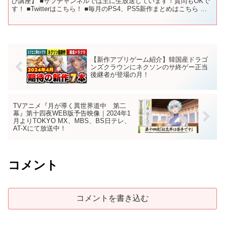
び講座】 ■サブチャンネルでは主に生放送しています！質問もOKで
す！ ■Twitterはこちら！ ■毎月のPS4、PS5新作まとめはこちら 〇
使用しているBGM - - -...
【新作アプリゲーム紹介】韓国産ドラゴ
ンズクラウンにネクソンのサ終ゲー正当
後継者が登場の月！
TVアニメ『月が導く異世界道中 第二
幕』第十四夜WEB版予告映像｜2024年1
月よりTOKYO MX、MBS、BS日テレ、
AT-Xにて放送中！
コメント
コメントを書き込む