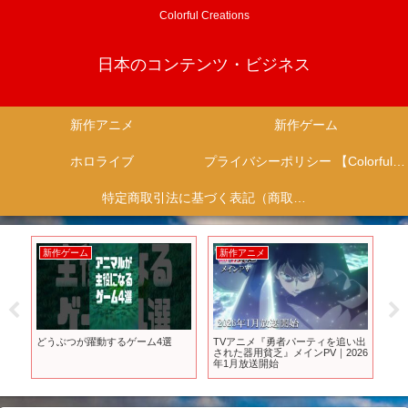
Colorful Creations
日本のコンテンツ・ビジネス
新作アニメ
新作ゲーム
ホロライブ
プライバシーポリシー 【Colorful Creation】
特定商取引法に基づく表記（商取引に関する開示）
新作ゲーム
新作アニメ
新
どうぶつが躍動するゲーム4選
TVアニメ『勇者パーティを追い出
【S
プ
された器用貧乏』メインPV｜2026
20
っ
年1月放送開始
ゲ