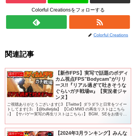
Colorful Creationsをフォローする
Colorful Creations
関連記事
【新作FPS】実写で話題のボディ
新作ゲーム
カム視点FPS”Bodycam”がリリ
ース!!『リアル過ぎて吐きそうな
ぐらいガチ戦場w』【実況者ジャ
ンヌ】
ご視聴ありがとうございます(:3 【Twitter】ダラダラと日常をツイー
トしてます(:3↓ 【@bulletjda】 【CoD:MW3 の再生リストはこちら
↓】 【サバゲー実写の再生リストはこちら↓】 BGM、SEをお借りし
てるサイト↓魔...
【2024年3月ランキング】みんな
新作ゲーム