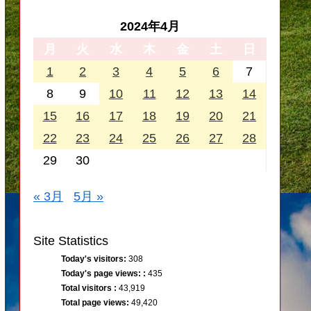
2024年4月
月
火
水
木
金
土
日
1
2
3
4
5
6
7
8
9
10
11
12
13
14
15
16
17
18
19
20
21
22
23
24
25
26
27
28
29
30
« 3月
5月 »
Site Statistics
Today's visitors:
308
Today's page views: :
435
Total visitors :
43,919
Total page views:
49,420