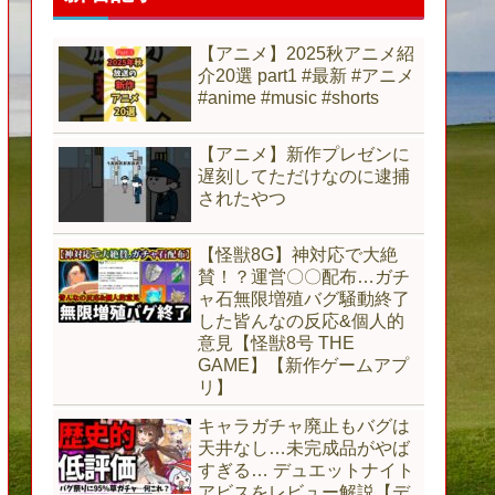
【アニメ】2025秋アニメ紹
介20選 part1 #最新 #アニメ
#anime #music #shorts
【アニメ】新作プレゼンに
遅刻してただけなのに逮捕
されたやつ
【怪獣8G】神対応で大絶
賛！？運営〇〇配布…ガチ
ャ石無限増殖バグ騒動終了
した皆んなの反応&個人的
意見【怪獣8号 THE
GAME】【新作ゲームアプ
リ】
キャラガチャ廃止もバグは
天井なし…未完成品がやば
すぎる… デュエットナイト
アビスをレビュー解説【デ