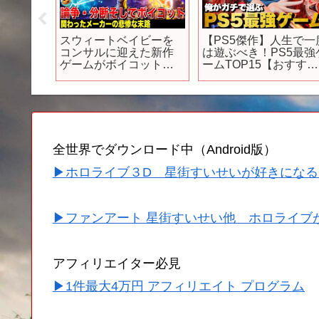
知恵のか
スウィートベイビーを
【PS5傑作】人生で一
o
コンサルに迎えた新作
は遊ぶべき！PS5最強
]
ゲームがボイコットさ
ームTOP15【おすすめ
れ悲惨な結果に・・制
ゲーム紹介】
作会社の正体はなん
と！過去には残念な最
後を迎えた会社
も・・・
全世界でダウンロード中（Android版）
▶ホロライブ３D 星街すいせいが好きになる
▶ファンアート 星街すいせい他 ホロライブ
アフィリエイター必見
▶1件最大4万円 アフィリエイト プログラム