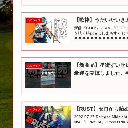
【歌枠】うたいたいきぶ
ホロライブ
新曲『GHOST』MV 『GHO
を呟く時は #ほしまちすたじ
▼▼▼▼▼▼▼▼▼▼▼▼▼▼▼
【新商品】星街すいせい狙いで
ホロライブ
豪運を発揮しました。#
【RUST】ゼロから始め
ホロライブ
2022.07.27 Release Midnigh
site 『Overture』Cross fade Mo