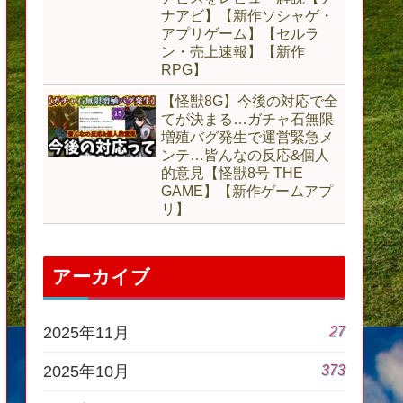
ナアビ】【新作ソシャゲ・
アプリゲーム】【セルラ
ン・売上速報】【新作
RPG】
【怪獣8G】今後の対応で全
てが決まる…ガチャ石無限
増殖バグ発生で運営緊急メ
ンテ…皆んなの反応&個人
的意見【怪獣8号 THE
GAME】【新作ゲームアプ
リ】
アーカイブ
27
2025年11月
373
2025年10月