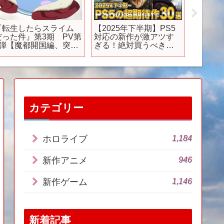
『転生したらスライム
【2025年下半期】PS5
【ゆっ
だった件』第3期 PV第
対応の新作が激アツす
青鬼！
2弾【魔都開国編、突
ぎる！絶対買うべき期
がめち
入！】
待作30選【2026 PS5 お
【最恐 
すすめゲーム】
ド回収
ム】
カテゴリー
1,184
ホロライブ
946
新作アニメ
1,146
新作ゲーム
新着記事