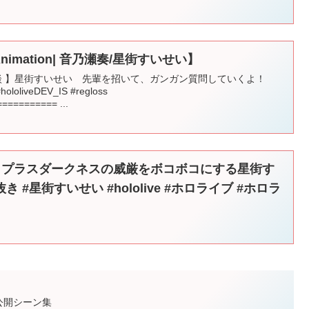
ive Animation| 音乃瀬奏/星街すいせい】
音楽対談 】星街すいせい 先輩を招いて、ガンガン質問していくよ！
veDEV_IS #regloss
========== ...
き】ラプラスダークネスの威厳をボコボコにする星街す
り抜き #星街すいせい #hololive #ホロライブ #ホロラ
未公開シーン集