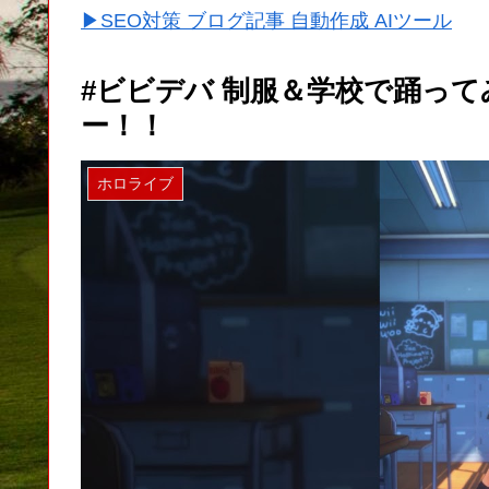
▶SEO対策 ブログ記事 自動作成 AIツール
#ビビデバ 制服＆学校で踊って
ー！！
ホロライブ