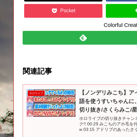
Pocket
Colorful C
関連記事
【ノンデリみこち】ア
ホロライブ
語を使うすいちゃんに
切り抜き/さくらみこ/
ホロライブの切り抜きチャンネル
ク!! 00:29 みこちのアホ
w 03:15 アドリブのあったさく