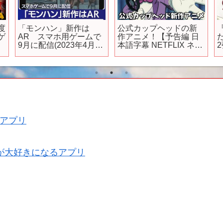
度
「モンハン」新作は
公式カップヘッドの新
ゲ
AR スマホ用ゲームで
作アニメ！【予告編 日
9月に配信(2023年4月18
本語字幕 NETFLIX ネッ
日)
トフリックス 】
アプリ
が大好きになるアプリ