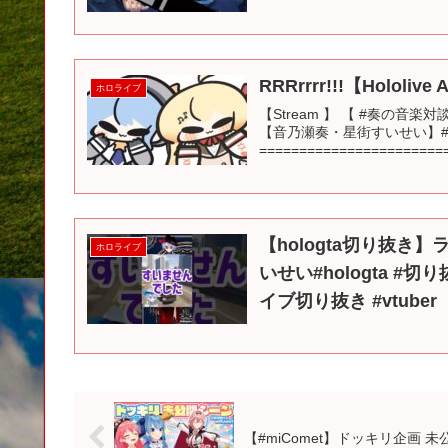
RRRrrrr!!!【Holol
ホロライブ
【Stream 】 【 #奏の
【音乃瀬奏・星街すいせい】#hololi
========================
【hologta切り抜
ホロライブ
いせい#hologta #切
イブ切り抜き #vtuber
【#miComet】ドッキリ企画 