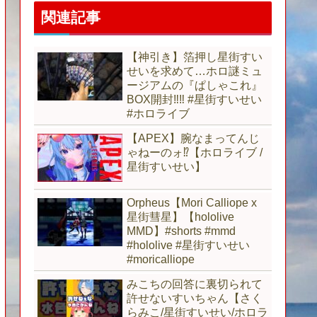
関連記事
【神引き】箔押し星街すい
せいを求めて…ホロ謎ミュ
ージアムの『ぱしゃこれ』
BOX開封‼︎‼︎ #星街すいせい
#ホロライブ
【APEX】腕なまってんじ
ゃねーのォ⁉【ホロライブ /
星街すいせい】
Orpheus【Mori Calliope x
星街彗星】【hololive
MMD】#shorts #mmd
#hololive #星街すいせい
#moricalliope
みこちの回答に裏切られて
許せないすいちゃん【さく
らみこ/星街すいせい/ホロラ