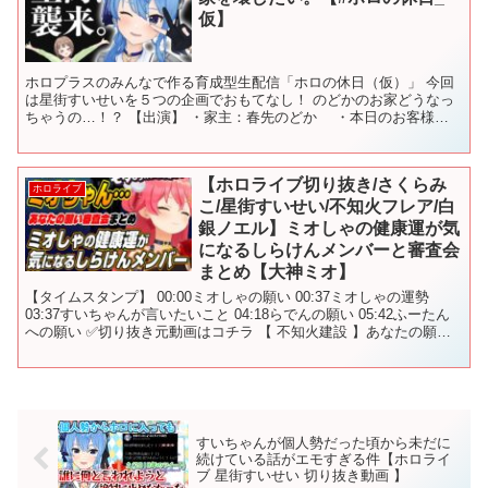
仮】
ホロプラスのみんなで作る育成型生配信「ホロの休日（仮）」 今回
は星街すいせいを５つの企画でおもてなし！ のどかのお家どうなっ
ちゃうの…！？ 【出演】 ・家主：春先のどか ・本日のお客様：
星街すいせい @HoshimachiSuisei 番...
【ホロライブ切り抜き/さくらみ
ホロライブ
こ/星街すいせい/不知火フレア/白
銀ノエル】ミオしゃの健康運が気
になるしらけんメンバーと審査会
まとめ【大神ミオ】
【タイムスタンプ】 00:00ミオしゃの願い 00:37ミオしゃの運勢
03:37すいちゃんが言いたいこと 04:18らでんの願い 05:42ふーたん
への願い ✅切り抜き元動画はコチラ 【 不知火建設 】あなたの願い
審査会🎋～七夕なのでしら...
すいちゃんが個人勢だった頃から未だに
続けている話がエモすぎる件【ホロライ
ブ 星街すいせい 切り抜き動画 】