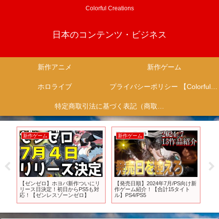
Colorful Creations
日本のコンテンツ・ビジネス
新作アニメ
新作ゲーム
ホロライブ
プライバシーポリシー 【Colorful Creation】
特定商取引法に基づく表記（商取引に関する開示）
新作ゲーム
新作ゲーム
新
別
【ゼンゼロ】ホヨバ新作ついにリ
【発売日順】2024年7月/PS向け新
ス
リース日決定！初日からPS5も対
作ゲーム紹介！【合計15タイト
「F
応！【ゼンレスゾーンゼロ】
ル】PS4/PS5
いじ