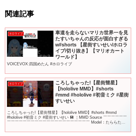
関連記事
車道を走らないマリカ世界一を見
ホロライブ
たすいちゃんの反応が面白すぎる
w#shorts 【星街すいせい/ホロラ
イブ/切り抜き】【マリオカート
ワールド】
VOICEVOX:四国めたん #ホロライブ
ころしちゃった!【星街彗星】
ホロライブ
【hololive MMD】#shorts
#mmd #hololive #初音ミク #星街
すいせい
ころしちゃった!【星街彗星】【hololive MMD】#shorts #mmd
#hololive #初音ミク #星街すいせい 💾 ￤MMD Source ￣￣￣￣￣￣
￣￣￣￣￣￣￣￣￣￣￣￣￣￣￣￣￣￣￣￣￣ Model：たららたら
こ ...