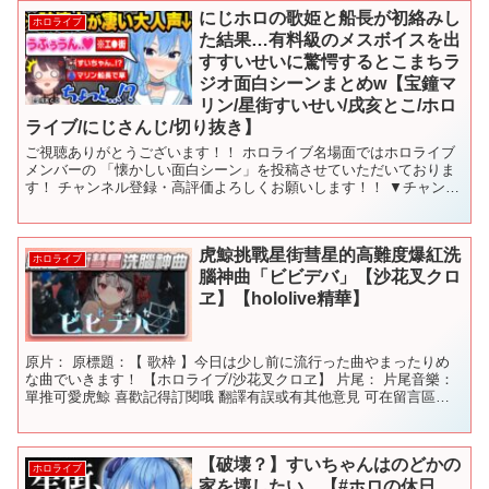
にじホロの歌姫と船長が初絡みし
ホロライブ
た結果…有料級のメスボイスを出
すすいせいに驚愕するとこまちラ
ジオ面白シーンまとめw【宝鐘マ
リン/星街すいせい/戌亥とこ/ホロ
ライブ/にじさんじ/切り抜き】
ご視聴ありがとうございます！！ ホロライブ名場面ではホロライブ
メンバーの 「懐かしい面白シーン」を投稿させていただいておりま
す！ チャンネル登録・高評価よろしくお願いします！！ ▼チャンネ
ル登録はこちら▼ タイムスタンプ ・0:00：オープ...
虎鯨挑戰星街彗星的高難度爆紅洗
ホロライブ
腦神曲「ビビデバ」【沙花叉クロ
ヱ】【hololive精華】
原片： 原標題：【 歌枠 】今日は少し前に流行った曲やまったりめ
な曲でいきます！ 【ホロライブ/沙花叉クロヱ】 片尾： 片尾音樂：
單推可愛虎鯨 喜歡記得訂閱哦 翻譯有誤或有其他意見 可在留言區告
知我哦 #沙花叉クロヱ #沙花叉克蘿耶 #S...
【破壊？】すいちゃんはのどかの
ホロライブ
家を壊したい。【#ホロの休日_