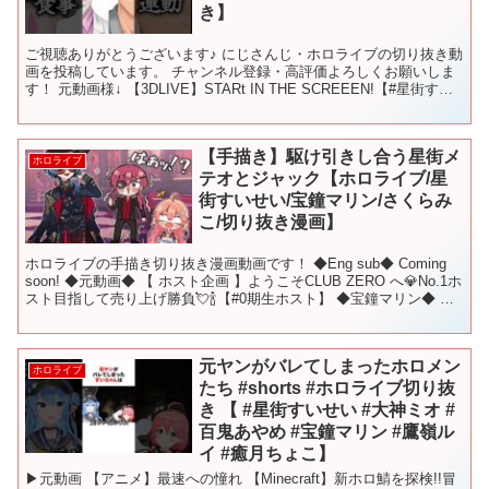
き】
ご視聴ありがとうございます♪ にじさんじ・ホロライブの切り抜き動
画を投稿しています。 チャンネル登録・高評価よろしくお願いしま
す！ 元動画様↓ 【3DLIVE】STARt IN THE SCREEEN!【#星街すい
せい50万人記念ライブ】 ...
【手描き】駆け引きし合う星街メ
ホロライブ
テオとジャック【ホロライブ/星
街すいせい/宝鐘マリン/さくらみ
こ/切り抜き漫画】
ホロライブの手描き切り抜き漫画動画です！ ◆Eng sub◆ Coming
soon! ◆元動画◆ 【 ホスト企画 】ようこそCLUB ZERO へ💎No.1ホ
スト目指して売り上げ勝負💘🍾【#0期生ホスト】 ◆宝鐘マリン◆ ◆
星街すいせい◆...
元ヤンがバレてしまったホロメン
ホロライブ
たち #shorts #ホロライブ切り抜
き 【 #星街すいせい #大神ミオ #
百鬼あやめ #宝鐘マリン #鷹嶺ル
イ #癒月ちょこ】
▶元動画 【アニメ】最速への憧れ 【Minecraft】新ホロ鯖を探検!!冒