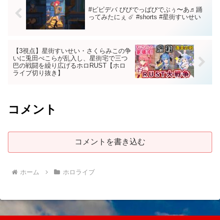
#ビビデバ びびでっばびでぶぅ〜あ♬踊
ってみたにぇ ☄️ #shorts #星街すいせい
【3視点】星街すいせい・さくらみこの争
いに兎田ぺこらが乱入し、星街宅で三つ
巴の戦闘を繰り広げるホロRUST【ホロ
ライブ切り抜き】
コメント
コメントを書き込む
ホーム
ホロライブ