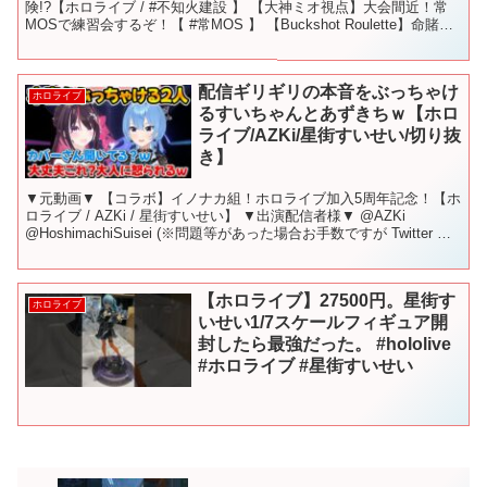
険!?【ホロライブ / #不知火建設 】 【大神ミオ視点】大会間近！常
MOSで練習会するぞ！【 #常MOS 】 【Buckshot Roulette】命賭け
のロシア...
配信ギリギリの本音をぶっちゃけ
ホロライブ
るすいちゃんとあずきちｗ【ホロ
ライブ/AZKi/星街すいせい/切り抜
き】
▼元動画▼ 【コラボ】イノナカ組！ホロライブ加入5周年記念！【ホ
ロライブ / AZKi / 星街すいせい】 ▼出演配信者様▼ @AZKi
@HoshimachiSuisei (※問題等があった場合お手数ですが Twitter の
DM まで...
【ホロライブ】27500円。星街す
ホロライブ
いせい1/7スケールフィギュア開
封したら最強だった。 #hololive
#ホロライブ #星街すいせい