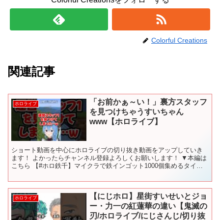
Colorful Creations
関連記事
「お前かぁ～い！」裏方スタッフ
ホロライブ
を見つけちゃうすいちゃん
www【ホロライブ】
ショート動画を中心にホロライブの切り抜き動画をアップしていき
ます！ よかったらチャンネル登録よろしくお願いします！ ▼本編は
こちら 【#ホロ鉄千】マイクラで鉄インゴット1000個集めるタイム
アタック‼【ホロライブ / 星街すいせい】 ▼チャ...
【にじホロ】星街すいせいとジョ
ホロライブ
ー・力一の紅蓮華の違い【鬼滅の
刃/ホロライブ/にじさんじ/切り抜