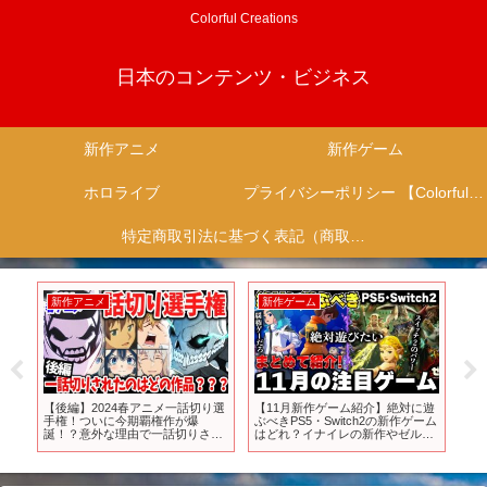
Colorful Creations
日本のコンテンツ・ビジネス
新作アニメ
新作ゲーム
ホロライブ
プライバシーポリシー 【Colorful Creation】
特定商取引法に基づく表記（商取引に関する開示）
新作アニメ
新作ゲーム
新
が一
【後編】2024春アニメ一話切り選
【11月新作ゲーム紹介】絶対に遊
【
、
手権！ついに今期覇権作が爆
ぶべきPS5・Switch2の新作ゲーム
定
ad
誕！？意外な理由で一話切りされ
はどれ？イナイレの新作やゼルダ
エリオ
ード
たのはどの作品？
無双に桃鉄2も発売するし･･･遊び
きれねぇよ･･･【おすすめゲーム
ソフト】