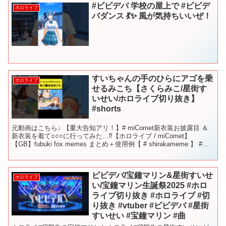
#ビビデバ 学校の屋上で #ビビデ
ホロライブ
バダンス 💃✨ 風が気持ちいいぜ！
すいちゃんの手のひらにアゴを乗
ホロライブ
せるみこち【さくらみこ/星街す
いせい/ホロライブ切り抜き】
#shorts
元動画はこちら↓ 【重大告知アリ！】# miComet新衣装お披露目 ＆
新衣装を着て○○○に行ってみた…⁉【ホロライブ / miComet】
【GB】fubuki fox memes まとめ＋使用例【 # shirakameme 】 #
さ...
ビビデバ/宝鐘マリン&星街すいせ
ホロライブ
い/宝鐘マリン生誕祭2025 #ホロ
ライブ切り抜き #ホロライブ #切
り抜き #vtuber #ビビデバ #星街
すいせい #宝鐘マリン #曲