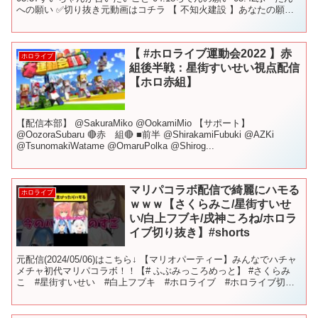
への願い ✅切り抜き元動画はコチラ 【 不知火建設 】あなたの願い
審査会🎋～七夕なのでしら...
【 #ホロライブ運動会2022 】赤
ホロライブ
組後半戦：星街すいせい視点配信
【ホロ赤組】
【配信本部】 @SakuraMiko @OokamiMio 【サポート】
@OozoraSubaru 🔴赤 組🔴 ■前半 @ShirakamiFubuki @AZKi
@TsunomakiWatame @OmaruPolka @Shirog...
マリパコラボ配信で綺麗にハモる
ホロライブ
ｗｗｗ【さくらみこ/星街すいせ
い/白上フブキ/戌神ころね/ホロラ
イブ切り抜き】#shorts
元配信(2024/05/06)はこちら↓ 【マリオパーティー】みんなでハチャ
メチャ初代マリパコラボ！！【# ふぶみっころめっと】 #さくらみ
こ #星街すいせい #白上フブキ #ホロライブ #ホロライブ切り
抜き #sakuramiko #ho...