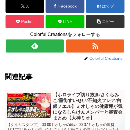
X
Facebook
はてブ
Pocket
LINE
コピー
Colorful Creationsをフォローする
Colorful Creations
関連記事
【ホロライブ切り抜き/さくらみ
ホロライブ
こ/星街すいせい/不知火フレア/白
銀ノエル】ミオしゃの健康運が気
になるしらけんメンバーと審査会
まとめ【大神ミオ】
【タイムスタンプ】 00:00ミオしゃの願い 00:37ミオしゃの運勢
03:37すいちゃんが言いたいこと 04:18らでんの願い 05:42ふーたん