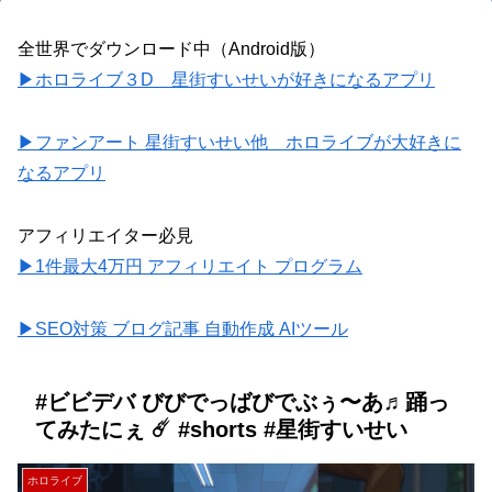
全世界でダウンロード中（Android版）
▶ホロライブ３D 星街すいせいが好きになるアプリ
▶ファンアート 星街すいせい他 ホロライブが大好きに
なるアプリ
アフィリエイター必見
▶1件最大4万円 アフィリエイト プログラム
▶SEO対策 ブログ記事 自動作成 AIツール
#ビビデバ びびでっばびでぶぅ〜あ♬踊っ
てみたにぇ ☄️ #shorts #星街すいせい
ホロライブ