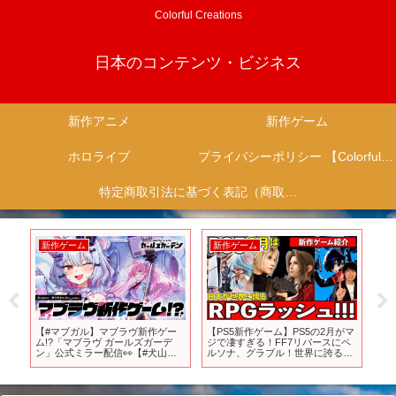
Colorful Creations
日本のコンテンツ・ビジネス
新作アニメ
新作ゲーム
ホロライブ
プライバシーポリシー 【Colorful Creation】
特定商取引法に基づく表記（商取引に関する開示）
新作ゲーム
新作ゲーム
新
る
【#マブガル】マブラヴ新作ゲー
【PS5新作ゲーム】PS5の2月がマ
【E
ム!?「マブラヴ ガールズガーデ
ジで凄すぎる！FF7リバースにペ
作
ン」公式ミラー配信👀【#犬山た
ルソナ、グラブル！世界に誇る日
まき/のりプロ所属】
本のRPGが大量に発売される！2
月の新作まとめて紹介【おすすめ
ゲームソフト】