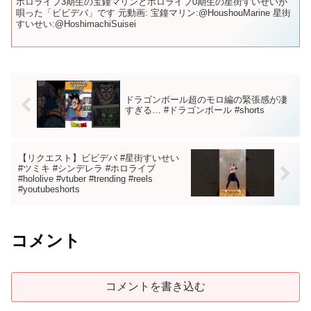
ホロライブ3期生の宝鐘マリンとホロライブ0期生の星街すいせいが
唄った「ビビデバ」です 元動画: 宝鐘マリン:​⁠​⁠@HoushouMarine 星街
すいせい:​⁠​⁠@HoshimachiSuisei
ドラゴンボール超のモロ編の緊張感が凄
すぎる… #ドラゴンボール #shorts
【リクエスト】ビビデバ #星街すいせい
#ツミキ #シンデレラ #ホロライブ
#hololive #vtuber #trending #reels
#youtubeshorts
コメント
コメントを書き込む