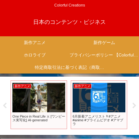
Colorful Creations
日本のコンテンツ・ビジネス
新作アニメ
新作ゲーム
ホロライブ
プライバシーポリシー 【Colorful Creation】
特定商取引法に基づく表記（商取引に関する開示）
新作アニメ
新作アニメ
新
One Piece in Real Life ⚔️ [ワンピー
6月新着アニメリスト🌂#アニメ
【T
ス実写化] AI-generated
#anime #プライムビデオ #アマプ
カ
ラ
ダ