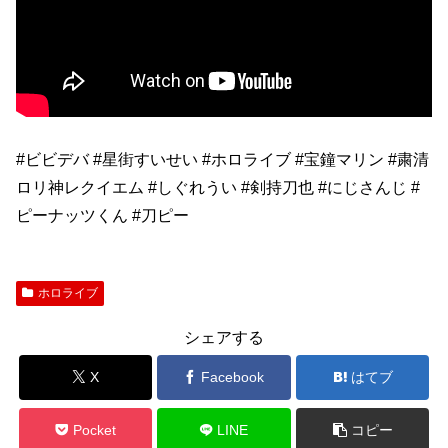
#ビビデバ #星街すいせい #ホロライブ #宝鐘マリン #粛清
ロリ神レクイエム #しぐれうい #剣持刀也 #にじさんじ #
ピーナッツくん #刀ピー
ホロライブ
シェアする
X
Facebook
はてブ
Pocket
LINE
コピー