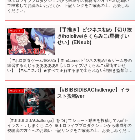
※ホロライブプロダクションから未成年の視聴者の方々へのお願い
で検索してお読みいただくか、下記リンクをご確認の上、お楽しみ
ください。
【手描き】ビジネス初め【切り抜
ホロライブ
き/hololive/さくらみこ/星街すい
せい】(ENsub)
【 #ホロ新春ゲーム祭2025 】#miComet ビジネス初め‼🎍ゲーム祭の
練習するんじゃあああああ‼【ホロライブ/さくらみこ/星街すいせ
い】 【#みこスバ】🔥すべて正解するまで出られない謎解き監禁部屋
🔥【ホロライブ/さくらみこ/大空スバ...
【#BIBBIDIBAChallenge】イラ
ホロライブ
スト投稿ver
【#BIBBIDIBAChallenge】をつけてショート動画を投稿してね☄️✨
イラスト：しまぐち ニケ ※ホロライブプロダクションから未成年の
視聴者の方々へのお願い 下記リンクをご確認の上、お楽しみくださ
い。 #Shorts #ビビデバ