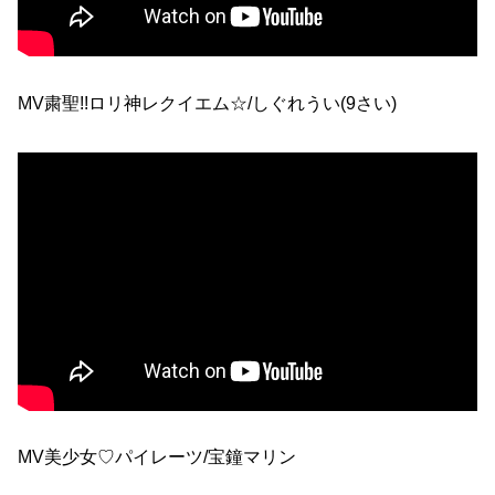
MV粛聖!!ロリ神レクイエム☆/しぐれうい(9さい)
MV美少女♡パイレーツ/宝鐘マリン