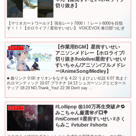
切り抜き】
【マリオカートワールド】現在レート7000！！レート8000を目指
す！！！【ホロライブ / 星街すいせい】 VOICEVOX:春日部つむぎ
【作業用BGM】星街すいせい
ホロライブ
アニソンメドレー【ホロライブ/
切り抜き/hololive/星街すいせい/
すいちゃん/アニソン/フルメドレ
ー/AnimeSong/Medley】
■ 曲リンク 0:00 オリオンをなぞる 4:22 うまぴょい伝説 6:07 気まぐ
れロマンティック 10:07 プラチナ 14:13 シュガーソングとビタース
テップ 18:23 NO,Thank_You! 22:38 Don't say ...
#Lollipop ㊗️100万再生突破🎉🔁
ホロライブ
みこちゃん厳選🌸☄️💥🍭
#miComet #星街すいせい #さく
らみこ #vtuber #shorts