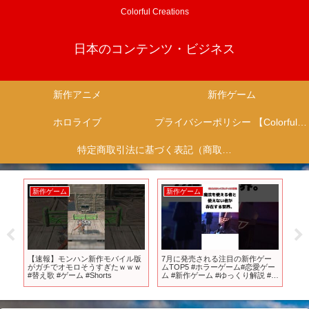
Colorful Creations
日本のコンテンツ・ビジネス
新作アニメ
新作ゲーム
ホロライブ
プライバシーポリシー 【Colorful Creation】
特定商取引法に基づく表記（商取引に関する開示）
新作ゲーム
新作ゲーム
新
B予
【速報】モンハン新作モバイル版
7月に発売される注目の新作ゲー
【
』
がガチでオモロそうすぎたｗｗｗ
ムTOP5 #ホラーゲーム#恋愛ゲー
れ
#替え歌 #ゲーム #Shorts
ム #新作ゲーム #ゆっくり解説 #ゆ
キン
っくり実況
【PS
】