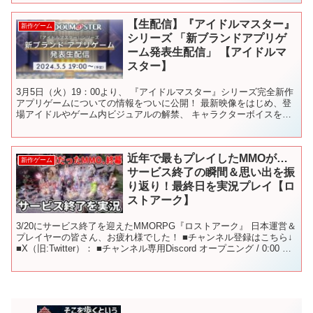
を網羅できます！ ━...
【生配信】『アイドルマスター』
新作ゲーム
シリーズ 「新ブランドアプリゲ
ーム発表生配信」 【アイドルマ
スター】
3月5日（火）19：00より、 『アイドルマスター』シリーズ完全新作
アプリゲームについての情報をついに公開！ 最新映像をはじめ、登
場アイドルやゲーム内ビジュアルの解禁、 キャラクターボイスを担
当する一部キャストのお披露目をいたします！ ・日...
近年で最もプレイしたMMOが…
新作ゲーム
サービス終了の瞬間＆思い出を振
り返り！最終日を実況プレイ【ロ
ストアーク】
3/20にサービス終了を迎えたMMORPG『ロストアーク』 日本運営＆
プレイヤーの皆さん、お疲れ様でした！ ■チャンネル登録はこちら↓
■X（旧:Twitter）： ■チャンネル専用Discord オープニング / 0:00 実
況プレイ開始...