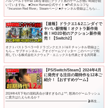
パルワールドやPax Deiを筆頭にクラフト系のゲームが熱い時期が続
いていますね。 ■Once Human公式サイト ■PvEタルコフな
『Incursion Red River』Steamページ ■チャンネル登録はこちら↓
■X（旧:Twi...
【速報】ドラクエ1＆2ニンダイで
新作ゲーム
ヤバい新情報！オクトラ新作発
表！HD2D初のアクション新作発
売！【Switch2】
オクトパストラベラー0 ドラゴンクエストI＆II チャンネル登録はこ
ちら→ サブチャンネル→ アオイゲームツイッター このページで利
用している株式会社スクウェア・エニックスを代表とする共同著作
者が権利を所有する画像の転載・配布は禁止いたしま...
【PS/Switch/Steam】2024年4月
新作ゲーム
に発売する注目の期待作を12本ご
紹介！【おすすめゲーム】
2024年4月下旬の混戦具合が凄すぎるのよ^^; 怒涛のゲームラッシュ
に貴方はたえられるか？
━━━━━━━━━━━━━━━━━━━━━━━━━━ 🎬再生リ
スト🎬 新作ゲームをジャンル別にご紹介♪ これを観れば新作ゲーム