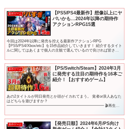
【PS5/PS4最新作】想像以上にヤ
新作ゲーム
バいかも…2024年以降の期待作
アクションRPG15選
今回は2024年以降に発売を控える最新作アクションRPG
【PS5/PS4/Xbox/etc】を15作品紹介していきます！ 紹介するタイト
ルに関してはあくまで個人の主観で選んでいるので良ければ皆さん
の『期待する新作ゲーム』も是非、教えてくだ...
【PS/Switch/Steam】2024年3月
新作ゲーム
に発売する注目の期待作を16本ご
紹介！【おすすめゲーム】
あの2タイトルが同日発売とか頭がイカれてまう。 覚者or浪人あなた
はどちらを遊びますか？
━━━━━━━━━━━━━━━━━━━━━━━━━━ 🎬再生リ
スト🎬 新作ゲームをジャンル別にご紹介♪ これを観れば新作ゲーム
を網羅できます！ ━━━...
【発売日順】2024年6月/PS向け
新作ゲーム