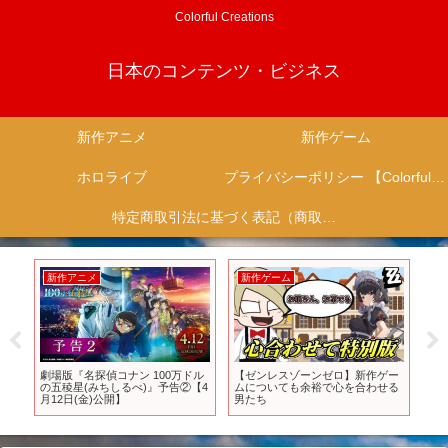
Colorful Creations
日本のコンテンツ・ビジネス
新作アニメ
新作ゲーム
ホロライブ
プライバシーポリシー 【Colorful Creation】
特定商取引法に基づく表記（商取引に関する開示）
新作アニメ
新作ゲーム
新
チ
劇場版『名探偵コナン 100万ドル
【ゼンレスゾーンゼロ】新作ゲー
「
の五稜星(みちしるべ)』予告②【4
ムについても余裕で心を合わせる
決
月12日(金)公開】
男たち
Ne
cr