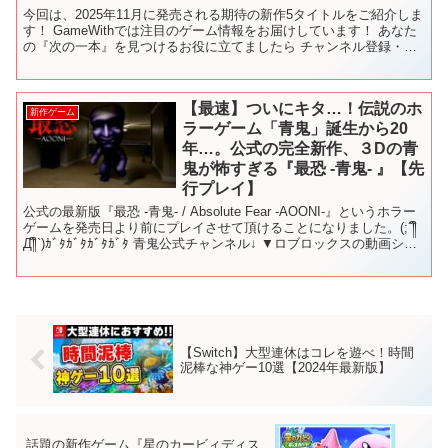
今回は、2025年11月に発売される期待の新作5タイトルをご紹介しま
す！ GameWithでは注目のゲーム情報をお届けしています！ あなた
の『次の一本』を見つけるお役に立てましたら チャンネル登録・高
評価よろしくお願いいたします！ ▶ ゲー...
【最速】ついにキタ…！伝説のホ
新作ゲーム
ラーゲーム「青鬼」誕生から20
年…。公式の完全新作、３Dの青
鬼が怖すぎる『最恐 -青鬼- 』【先
行プレイ】
公式の最新版『最恐 -青鬼- / Absolute Fear -AOONI-』というホラー
ゲームを発売日より前にプレイさせて頂けることになりました。(;´༎ຶ
Д༎ຶ`)ｶﾞﾀｶﾞﾀｶﾞﾀｶﾞﾀ 青鬼公式チャンネル↓ ▼ロブロックスの動画シ
リ...
【Switch】大型連休はコレを遊べ！時間
泥棒な神ゲー10選【2024年最新版】
話題の新作ゲーム『星のカービィディス