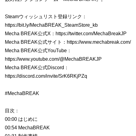
Steamウィッシュリスト登録リンク：
https://bit.ly/MechaBREAK_SteamStore_kb
Mecha BREAK公式X：https://twitter.com/MechaBreakJP
Mecha BREAK公式サイト：https://www.mechabreak.com/
Mecha BREAK公式YouTube：
https://www.youtube.com/@MechaBREAKJP
Mecha BREAK公式Discord：
https://discord.com/invite/SrK6RKjPZq
#MechaBREAK
目次：
00:00 はじめに
00:54 MechaBREAK