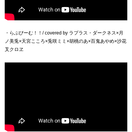
・らぶびーむ！！/ covered by ラプラス・ダークネス×月
ノ美兎×天宮こころ×兎咲ミミ×胡桃のあ×百鬼あやめ×沙花
叉クロヱ