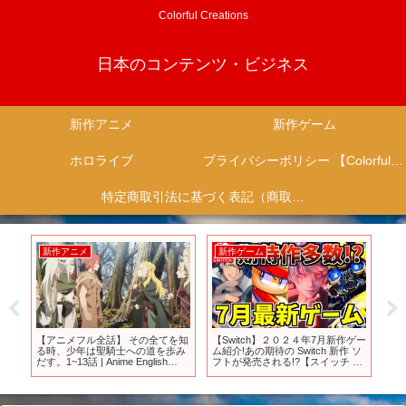
Colorful Creations
日本のコンテンツ・ビジネス
新作アニメ
新作ゲーム
ホロライブ
プライバシーポリシー 【Colorful Creation】
特定商取引法に基づく表記（商取引に関する開示）
新作アニメ
新作アニメ
新
ゲー
【TVアニメ】『VTuberなんだが
TVアニメ『俺は全てを【パリイ】
鬱ア
 ソ
配信切り忘れたら伝説になって
する〜逆勘違いの世界最強は冒険
介 
 お
た』第1弾PV【ぶいでん】
者になりたい〜』ノンクレジット
新作
オープニング映像｜
フィ
「AMBITION」桜木舞華 【ウタヒ
#sh
メドリーム】 (CV:鈴木杏奈)