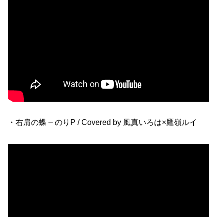
・右肩の蝶 – のりP / Covered by 風真いろは×鷹嶺ルイ