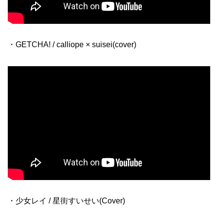
・GETCHA! / calliope × suisei(cover)
・少女レイ / 星街すいせい(Cover)