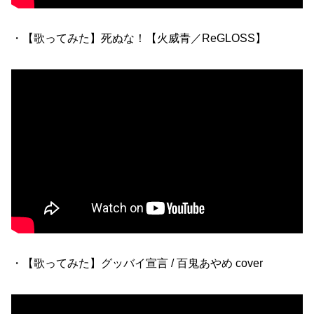
・【歌ってみた】死ぬな！【火威青／ReGLOSS】
・【歌ってみた】グッバイ宣言 / 百鬼あやめ cover