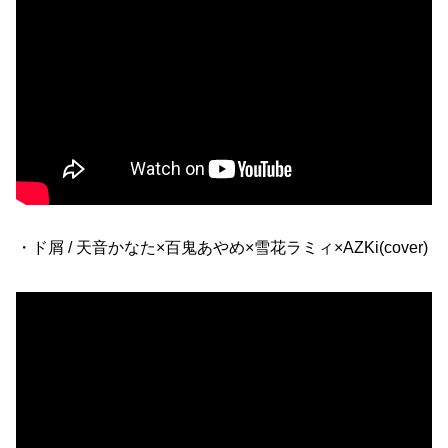
・ド屑 / 天音かなた×百鬼あやめ×雪花ラミィ×AZKi(cover)