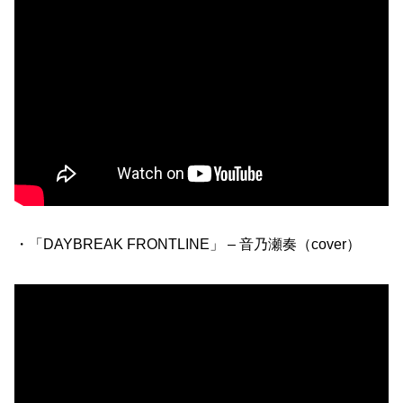
・「DAYBREAK FRONTLINE」 – 音乃瀬奏（cover）