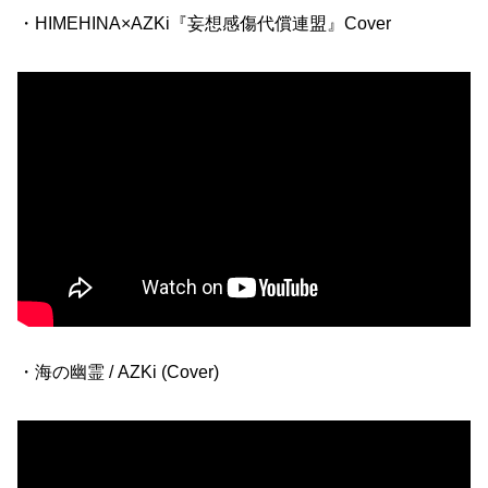
・HIMEHINA×AZKi『妄想感傷代償連盟』Cover
・海の幽霊 / AZKi (Cover)