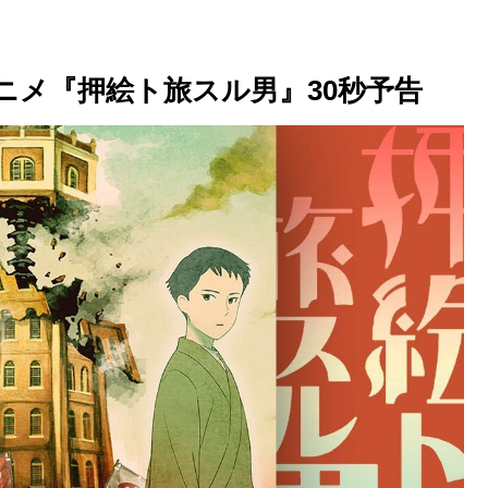
ニメ『押絵ト旅スル男』30秒予告