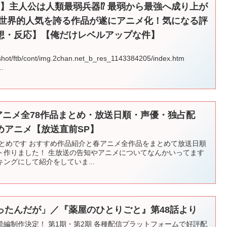
ニメ】主人公は人類最弱兵器⁉ 最弱から最強へ成り上が
、世界的人気を誇る作品が遂にアニメ化！気になる評
想・反応】【俺だけレベルアップな件】
apshot/ftb/cont/img.2chan.net_b_res_1143384205/index.htm
..
春アニメ全78作品まとめ・放送日順・声優・独占配
めアニメ【放送直前SP】
まとめです おすすめ作品紹介と春アニメ全作品をまとめて放送日順
カウント作りました！ 生放送の告知やアニメについてなんかいってます
ングにして紹介をしていま...
ったんだが」／『薬屋のひとりごと』第48話より
編制作決定！ 第1期・第2期 各種配信プラットフォームで好評配