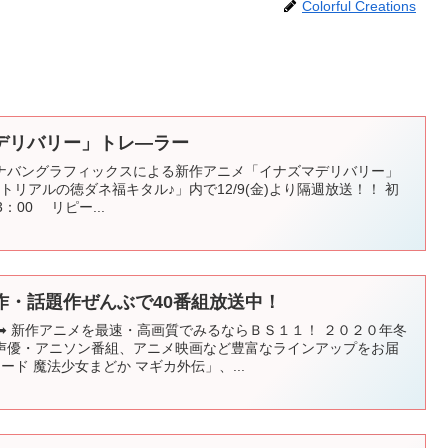
Colorful Creations
デリバリー」トレ―ラー
ナバングラフィックスによる新作アニメ「イナズマデリバリー」
チュートリアルの徳ダネ福キタル♪」内で12/9(金)より隔週放送！！ 初
：00 リピー...
作・話題作ぜんぶで40番組放送中！
➡ 新作アニメを最速・高画質でみるならＢＳ１１！ ２０２０年冬
声優・アニソン番組、アニメ映画など豊富なラインアップをお届
ード 魔法少女まどか マギカ外伝」、...