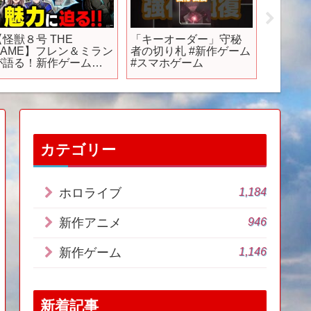
【怪獣８号 THE
「キーオーダー」守秘
テレビ
GAME】フレン＆ミラン
者の切り札 #新作ゲーム
おとこの
が語る！新作ゲームで
#スマホゲーム
2024
『怪獣８号』の魅力を
深掘り #ロクフリにじさ
んじ
カテゴリー
1,184
ホロライブ
946
新作アニメ
1,146
新作ゲーム
新着記事