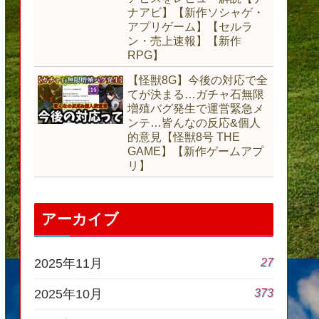
ナアビ】【新作ソシャゲ・
アプリゲーム】【セルラ
ン・売上速報】【新作
RPG】
【怪獣8G】今後の対応で全
てが決まる…ガチャ石無限
増殖バグ発生で運営緊急メ
ンテ…皆んなの反応&個人
的意見【怪獣8号 THE
GAME】【新作ゲームアプ
リ】
アーカイブ
27
2025年11月
373
2025年10月