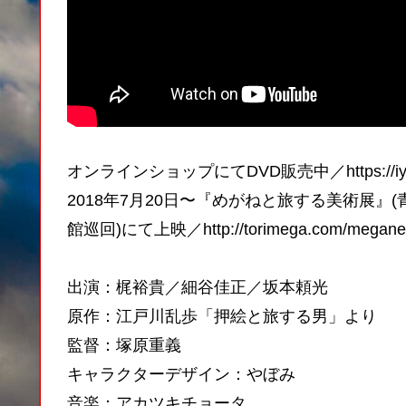
オンラインショップにてDVD販売中／https://iyasakado
2018年7月20日〜『めがねと旅する美術展
館巡回)にて上映／http://torimega.com/megane
出演：梶裕貴／細谷佳正／坂本頼光
原作：江戸川乱歩「押絵と旅する男」より
監督：塚原重義
キャラクターデザイン：やぼみ
音楽：アカツキチョータ