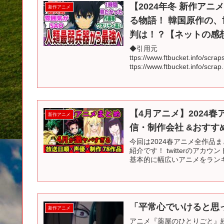
【2024年冬 新作ア
新作アニメ
る物語！ 韓国原作の
判は！？【ネットの感
◆引用元
ttps://www.ftbucket.info/scr
ttps://www.ftbucket.info/scrap.
【4月アニメ】2024
新作アニメ
信・制作会社 &おすす
今回は2024春アニメ全作品
紹介です！ twitterのア
基本的に幅広いアニメをランキ
「平常心でいけると思
新作アニメ
アニメ『薬屋のひとりごと』続