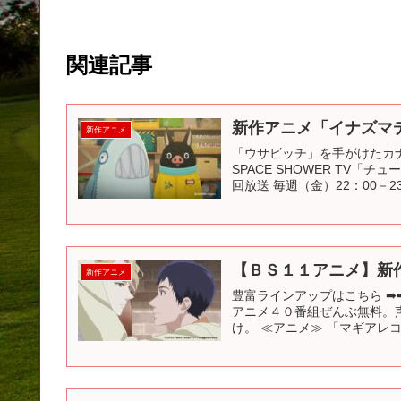
関連記事
新作アニメ「イナズマ
新作アニメ
「ウサビッチ」を手がけたカ
SPACE SHOWER TV「
回放送 毎週（金）22：00－23
【ＢＳ１１アニメ】新
新作アニメ
豊富ラインアップはこちら ➡
アニメ４０番組ぜんぶ無料。
け。 ≪アニメ≫ 「マギアレコ