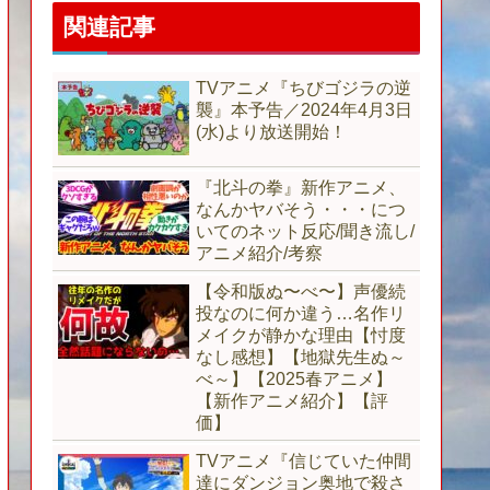
関連記事
TVアニメ『ちびゴジラの逆
襲』本予告／2024年4月3日
(水)より放送開始！
『北斗の拳』新作アニメ、
なんかヤバそう・・・につ
いてのネット反応/聞き流し/
アニメ紹介/考察
【令和版ぬ〜べ〜】声優続
投なのに何か違う…名作リ
メイクが静かな理由【忖度
なし感想】【地獄先生ぬ～
べ～】【2025春アニメ】
【新作アニメ紹介】【評
価】
TVアニメ『信じていた仲間
達にダンジョン奥地で殺さ