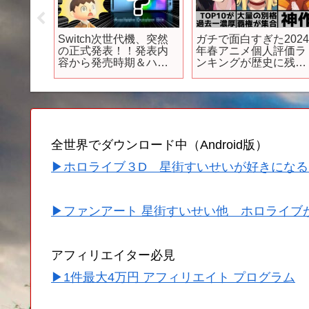
がヤバ
Switch次世代機、突然
ガチで面白すぎた202
めアニ
の正式発表！！発表内
年春アニメ個人評価ラ
ック】
容から発売時期＆ハー
ンキングが歴史に残る
ド情報を考察してみ
別格揃いで衝撃の結果
た！【ニンテンドー ス
に..【2024年アニメ】
イッチ後継機種／
【おすすめアニメ】
Nintendo Switch】@レ
【鬼滅の刃】【無職転
ウンGameTV
生】【夜のクラゲは泳
げない】【忘却バッテ
全世界でダウンロード中（Android版）
リー】
▶ホロライブ３D 星街すいせいが好きになる
▶ファンアート 星街すいせい他 ホロライブ
アフィリエイター必見
▶1件最大4万円 アフィリエイト プログラム