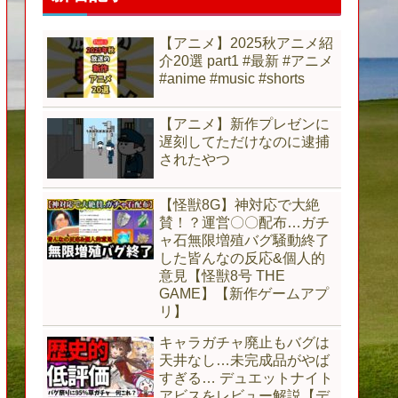
【アニメ】2025秋アニメ紹
介20選 part1 #最新 #アニメ
#anime #music #shorts
【アニメ】新作プレゼンに
遅刻してただけなのに逮捕
されたやつ
【怪獣8G】神対応で大絶
賛！？運営〇〇配布…ガチ
ャ石無限増殖バグ騒動終了
した皆んなの反応&個人的
意見【怪獣8号 THE
GAME】【新作ゲームアプ
リ】
キャラガチャ廃止もバグは
天井なし…未完成品がやば
すぎる… デュエットナイト
アビスをレビュー解説【デ