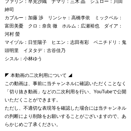
ファリン：早見沙織 ナマリ：三木 晶 シュロー：川田
紳司
カブルー：加藤 渉 リンシャ：高橋李依 ミックベル：
富田美憂 クロ：奈良 徹 ホルム：広瀬裕也 ダイア：
河村 螢
マイヅル：日笠陽子 ヒエン：志田有彩 ベニチドリ：鬼
頭明里 イヌタデ：古谷佳乃
シスル：小林ゆう
◤ 本動画の二次利用について ◢
この動画は、事前に当チャンネルに確認いただくことなく
「切り抜き動画」などの二次利用を行い、YouTubeで公開
いただくことができます。
ただし、不適切な表現等を確認した場合には当チャンネル
の判断により削除をお願いすることがございますので、あ
らかじめご了承ください。