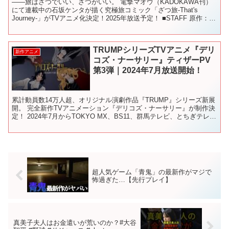
――旅はざつでいい、ざつがいい。 電撃マオウ（KADOKAWA刊）
にて連載中の石坂ケンタが描く究極旅コミック「ざつ旅-That's
Journey-」がTVアニメ化決定！2025年放送予定！ ■STAFF 原作：石
坂ケンタ（株式会社KADO...
TRUMPシリーズTVアニメ『デリ
新作アニメ
コズ・ナーサリー』ティザーPV
第3弾｜2024年7月放送開始！
累計動員数14万人超、オリジナル演劇作品『TRUMP』シリーズ新展
開。 完全新作TVアニメーション『デリコズ・ナーサリー』が制作決
定！ 2024年7月からTOKYO MX、BS11、群馬テレビ、とちぎテレ
ビ、MBSほかにて放送開始！ ◆TR...
超人気ゲーム「青鬼」の最新作がマジで
怖過ぎた…【先行プレイ】
真美子夫人はお金遣いが荒いのか？#大谷