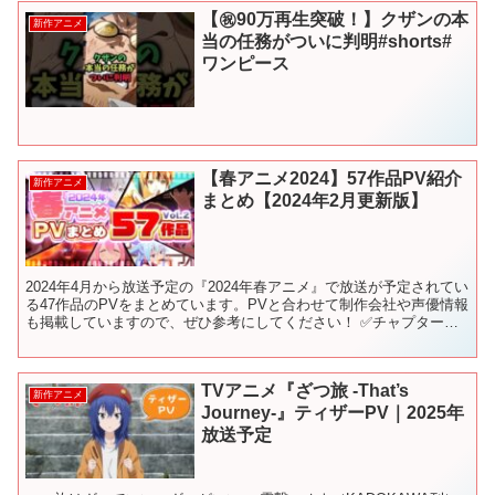
【㊗️90万再生突破！】クザンの本
新作アニメ
当の任務がついに判明#shorts#
ワンピース
【春アニメ2024】57作品PV紹介
新作アニメ
まとめ【2024年2月更新版】
2024年4月から放送予定の『2024年春アニメ』で放送が予定されてい
る47作品のPVをまとめています。PVと合わせて制作会社や声優情報
も掲載していますので、ぜひ参考にしてください！ ✅チャプターリ
スト（目次） 0:00 OP 0:05 -...
TVアニメ『ざつ旅 -That’s
新作アニメ
Journey-』ティザーPV｜2025年
放送予定