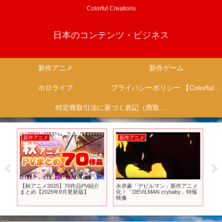
Colorful Creations
日本のコンテンツ・ビジネス
新作アニメ
新作ゲーム
ホロライブ
プライバシーポリシー 【Colorful Creation】
特定商取引法に基づく表記（商取引に関する開示）
新作ゲーム
新作ゲーム
新
メ
武侠オープンワールドARPG『風
7月に発売される注目の新作ゲー
【こ
特報
燕伝：Where Winds Meet』リリー
ムTOP5 #ホラーゲーム#恋愛ゲー
新
ストレーラー
ム #新作ゲーム #ゆっくり解説 #ゆ
ぐ
っくり実況
と
トの
【
3】