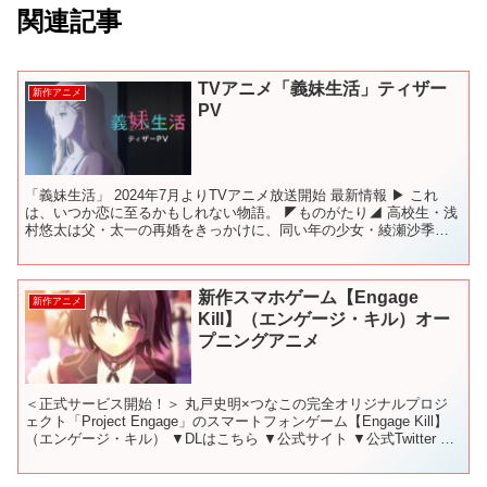
関連記事
TVアニメ「義妹生活」ティザー
新作アニメ
PV
「義妹生活」 2024年7月よりTVアニメ放送開始 最新情報 ▶ これ
は、いつか恋に至るかもしれない物語。 ◤ものがたり◢ 高校生・浅
村悠太は父・太一の再婚をきっかけに、同い年の少女・綾瀬沙季と
その母・亜季子と一つ屋根の下で暮らしていくこと...
新作スマホゲーム【Engage
新作アニメ
Kill】（エンゲージ・キル）オー
プニングアニメ
＜正式サービス開始！＞ 丸戸史明×つなこの完全オリジナルプロジ
ェクト「Project Engage」のスマートフォンゲーム【Engage Kill】
（エンゲージ・キル） ▼DLはこちら ▼公式サイト ▼公式Twitter ▼
公式LINE 新...