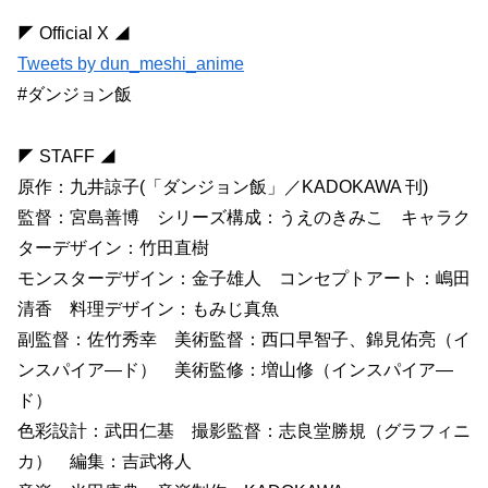
◤ Official X ◢
Tweets by dun_meshi_anime
#ダンジョン飯
◤ STAFF ◢
原作：九井諒子(「ダンジョン飯」／KADOKAWA 刊)
監督：宮島善博 シリーズ構成：うえのきみこ キャラク
ターデザイン：竹田直樹
モンスターデザイン：金子雄人 コンセプトアート：嶋田
清香 料理デザイン：もみじ真魚
副監督：佐竹秀幸 美術監督：西口早智子、錦見佑亮（イ
ンスパイア―ド） 美術監修：増山修（インスパイア―
ド）
色彩設計：武田仁基 撮影監督：志良堂勝規（グラフィニ
カ） 編集：吉武将人