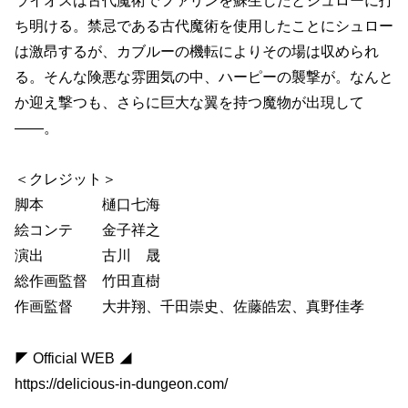
ライオスは古代魔術でファリンを蘇生したとシュローに打
ち明ける。禁忌である古代魔術を使用したことにシュロー
は激昂するが、カブルーの機転によりその場は収められ
る。そんな険悪な雰囲気の中、ハーピーの襲撃が。なんと
か迎え撃つも、さらに巨大な翼を持つ魔物が出現して
――。
＜クレジット＞
脚本 樋口七海
絵コンテ 金子祥之
演出 古川 晟
総作画監督 竹田直樹
作画監督 大井翔、千田崇史、佐藤皓宏、真野佳孝
◤ Official WEB ◢
https://delicious-in-dungeon.com/