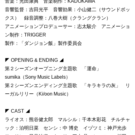
音楽：光田康典 音楽制作：KADOKAWA
音響監督：吉田光平 音響効果：小山健二（サウンドボッ
クス） 録音調整：八巻大樹（クラングクラン）
アニメーションプロデューサー：志太駿介 アニメーショ
ン制作：TRIGGER
製作：「ダンジョン飯」製作委員会
◤ OPENING & ENDING ◢
第２シーズンオープニング主題歌 「運命」
sumika（Sony Music Labels）
第２シーズンエンディング主題歌 「キラキラの灰」 リ
ーガルリリー（Ki/oon Music）
◤ CAST ◢
ライオス：熊谷健太郎 マルシル：千本木彩花 チルチャ
ック：泊明日菜 センシ：中 博史 イヅツミ：神戸光歩