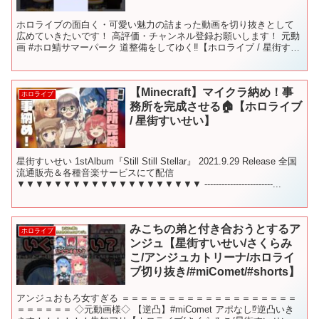
ホロライブの面白く・可愛い魅力の詰まった動画を切り抜きとして
広めていきたいです！ 高評価・チャンネル登録お願いします！ 元動
画 #ホロ鯖サマーパーク 道整備をしてゆく‼【ホロライブ / 星街すい
せい】 【 Minecraft 】サマーパーク...
【Minecraft】マイクラ納め！事
ホロライブ
務所を完成させる🏠【ホロライブ
/ 星街すいせい】
星街すいせい 1stAlbum『Still Still Stellar』 2021.9.29 Release 全国
流通販売＆各種音楽サービスにて配信
▼▼▼▼▼▼▼▼▼▼▼▼▼▼▼▼▼▼▼▼ ------------------------...
みこちの弟と付き合おうとするア
ホロライブ
ンジュ【星街すいせい/さくらみ
こ/アンジュカトリーナ/ホロライ
ブ切り抜き/#miComet/#shorts】
アンジュおもろ女すぎる ＝＝＝＝＝＝＝＝＝＝＝＝＝＝＝＝＝＝＝
＝＝＝＝＝＝ ◇元動画様◇ 【逆凸】#miComet アポなし⁉逆凸いき