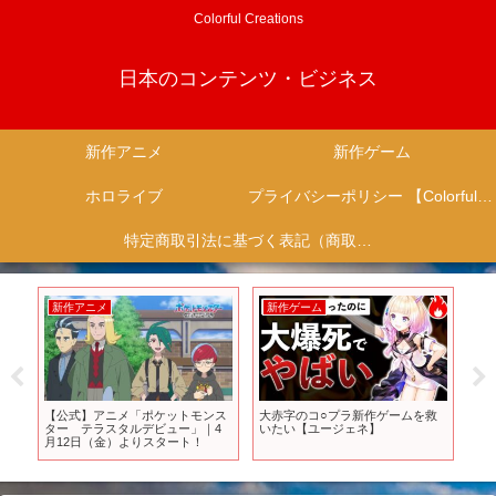
Colorful Creations
日本のコンテンツ・ビジネス
新作アニメ
新作ゲーム
ホロライブ
プライバシーポリシー 【Colorful Creation】
特定商取引法に基づく表記（商取引に関する開示）
新作アニメ
新作ゲーム
新
ド
【公式】アニメ「ポケットモンス
大赤字のコ○プラ新作ゲームを救
新作
ター テラスタルデビュー」｜4
いたい【ユージェネ】
Sak
た
月12日（金）よりスタート！
Tra
ホロ