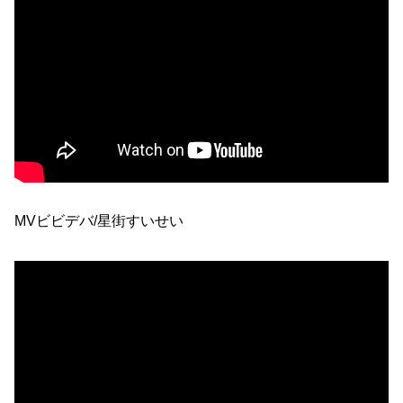
MVビビデバ/星街すいせい