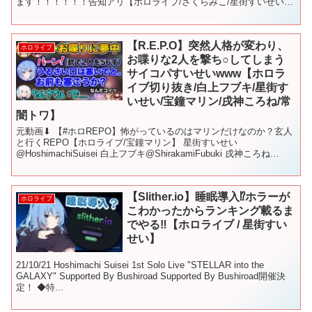
ます！！！！！！告知アリ【ホロライブ/さくらみこ/星街すいせい】
◇ご本人様のチャンネル （期生順）◇ M...
【R.E.P.O】突然人格が変わり、
ホロライブ
お喋りな2人を撃ち○してしまう
サイコパすいせいwww【ホロラ
イブ切り抜き/白上フブキ/星街す
いせい/宝鐘マリン/戌神ころね/常
闇トワ】
元動画⬇︎ 【#ホロREPO】怖がっているのはマリンだけなのか？玄人
と行くREPO【ホロライブ/宝鐘マリン】 星街すいせい
@HoshimachiSuisei 白上フブキ@ShirakamiFubuki 戌神ころね
@InugamiKorone...
【Slither.io】睡眠導入⁉ホラーが
ホロライブ
こわかったからランキング載るま
でやる‼【ホロライブ / 星街すい
せい】
21/10/21 Hoshimachi Suisei 1st Solo Live "STELLAR into the
GALAXY" Supported By Bushiroad Supported By Bushiroad開催決
定！ ◆特...