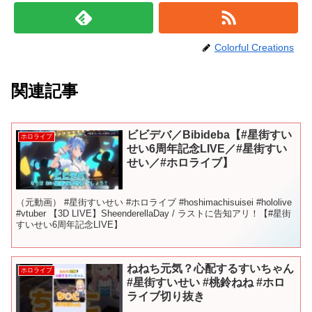
Colorful Creations
関連記事
ビビデバ／Bibideba【#⁠星街すい
ホロライブ
せい6周年記念LIVE／#星街すい
せい／#ホロライブ】
（元動画） #星街すいせい #ホロライブ #hoshimachisuisei #hololive
#vtuber 【3D LIVE】SheenderellaDay / ラストに告知アリ！【#⁠星街
すいせい6周年記念LIVE】
ねねち元気？心配するすいちゃん
ホロライブ
#星街すいせい #桃鈴ねね #ホロ
ライブ切り抜き