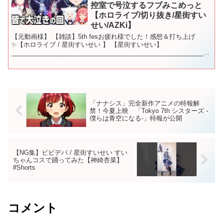
控室で号泣するフブみこめっと
【ホロライブ/切り抜き/星街すい
せい/AZKi】
【元動画様】 【雑談】5th fesお疲れ様でした！感想＆打ち上げ
✨【ホロライブ / 星街すいせい 】 【星街すいせい】
_________________________________________________________
__...
「ナナシス」完全新作アニメの特報解
禁！今夏上映 「Tokyo 7th シスターズ -
僕らは青空になる-」特報が公開
【NG集】ビビデバ / 星街すいせい すい
ちゃんコスで踊ってみた【神綺杏菜】
#Shorts
コメント