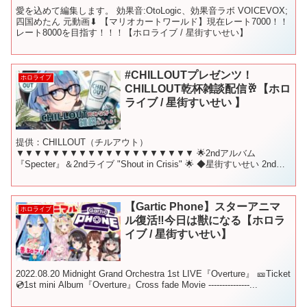
愛を込めて編集します。 効果音:OtoLogic、効果音ラボ VOICEVOX;
四国めたん 元動画⬇︎ 【マリオカートワールド】現在レート7000！！
レート8000を目指す！！！【ホロライブ / 星街すいせい】
#CHILLOUTプレゼンツ！
ホロライブ
CHILLOUT乾杯雑談配信🥂【ホロ
ライブ / 星街すいせい 】
提供：CHILLOUT（チルアウト）
▼▼▼▼▼▼▼▼▼▼▼▼▼▼▼▼▼▼▼▼ 🌟2ndアルバム
『Specter』＆2ndライブ "Shout in Crisis" 🌟 ◆星街すいせい 2ndア
ルバム『Specter』販売中！ ◆2ndライ...
【Gartic Phone】スターアニマ
ホロライブ
ル復活‼今日は獣になる【ホロラ
イブ / 星街すいせい】
2022.08.20 Midnight Grand Orchestra 1st LIVE『Overture』 🎫Ticket
💿1st mini Album『Overture』Cross fade Movie ---------------...