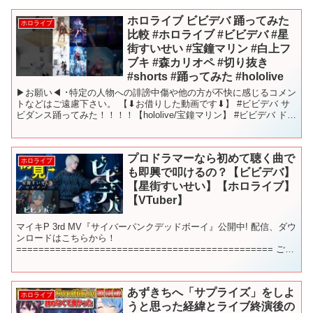
ホロライブ ビビデバ 踊ってみた
ホロライブ
比較 #ホロライブ #ビビデバ #星
街すいせい #宝鐘マリン #白上フ
ブキ #森カリオペ #切り抜き
#shorts #踊ってみた #hololive
▶お願い◀ ･特定の人物への誹謗中傷や他の方が不快に感じるコメン
トなどはご遠慮下さい。 【⬇お借りした動画です⬇】 #ビビデバ サ
ビダンス踊ってみた！！！！【hololive/宝鐘マリン】 #ビビデバ ドレ
スの裾掴んだバージョン👗 ビビデバ...
プロドラマーなら初めて聴く曲で
ホロライブ
も即興で叩けるの？【ビビデバ】
【星街すいせい】【ホロライブ】
【VTuber】
マイキP 3rd MV『サイバーパンクデッドボーイ』公開中! 配信、ダウ
ンロードはこちらから！
============================================== ご本
家様： ===================...
あずきちへ「サプライズ」をしよ
ホロライブ
うと思った経緯とライブ終演後の