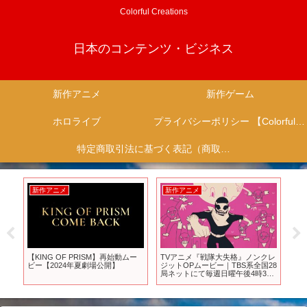
Colorful Creations
日本のコンテンツ・ビジネス
新作アニメ
新作ゲーム
ホロライブ
プライバシーポリシー 【Colorful Creation】
特定商取引法に基づく表記（商取引に関する開示）
新作アニメ
新作アニメ
新
作
【KING OF PRISM】再始動ムー
TVアニメ『戦隊大失格』ノンクレ
【
」も
ビー【2024年夏劇場公開】
ジットOPムービー｜TBS系全国28
SA
局ネットにて毎週日曜午後4時30
オ
分から放送中／ディズニープラス
か
にて毎週日曜17:00より配信中
っ