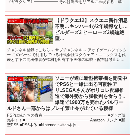
《ガラクシア》━━━━━━ それは過去をリアルに再現する、革新
的な技術のはずだった。 しかし、この技術は突然暴走の兆しを見
せ、...
【ドラクエ12】スクエニ新作消息
新作ゲーム
不明…キンハー4が2年続報なし…
ビルダーズ3 ヒーローズ3続編絶
望…
チャンネル登録はこちら→ サブチャンネル→ アオイゲームツイッタ
ー このページで利用している株式会社スクウェア・エニックスを代
表とする共同著作者が権利を所有する画像の転載・配布は禁止いた
します。 © ARMOR PROJECT/BIRD S...
ソニーが遂に新型携帯機を開発中
新作ゲーム
でPS6と一緒に出る可能性ア
リ..SEGAさんがポリコレ配慮推
進で海外勢から猛批判を食らう..
爆速で1900万も売れたパルワー
ルドさん一部からはプレイ禁止令が出ている模様
PSPは俺たちの青春 ━━━━━━━━━━━━━━━━ ■グッズ販
売中！！■ ━━━━━━━━━━━━━━━━ Amazon リンク ■新
型PS5 ■PS5本体 ■Nintendo switch本体
━━━━━━━━━━━━━━━━ ★オス...