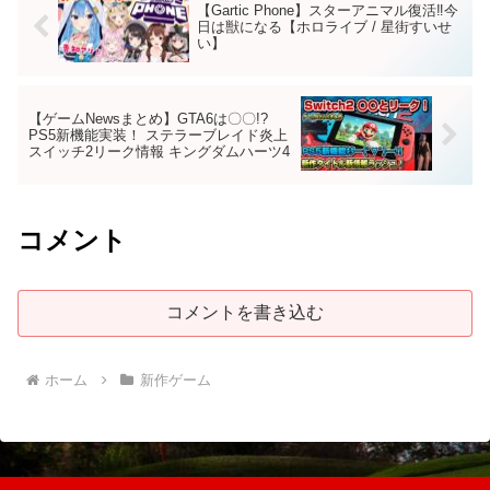
【Gartic Phone】スターアニマル復活‼今
日は獣になる【ホロライブ / 星街すいせ
い】
【ゲームNewsまとめ】GTA6は〇〇!?
PS5新機能実装！ ステラーブレイド炎上
スイッチ2リーク情報 キングダムハーツ4
コメント
コメントを書き込む
ホーム
新作ゲーム