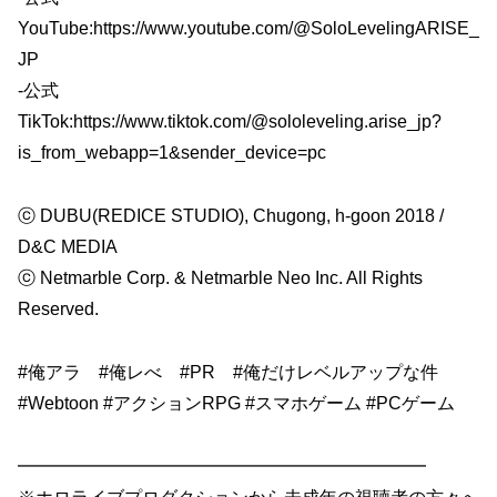
YouTube:https://www.youtube.com/@SoloLevelingARISE_
JP
-公式
TikTok:https://www.tiktok.com/@sololeveling.arise_jp?
is_from_webapp=1&sender_device=pc
ⓒ DUBU(REDICE STUDIO), Chugong, h-goon 2018 /
D&C MEDIA
ⓒ Netmarble Corp. & Netmarble Neo Inc. All Rights
Reserved.
#俺アラ #俺レべ #PR #俺だけレベルアップな件
#Webtoon #アクションRPG #スマホゲーム #PCゲーム
━━━━━━━━━━━━━━━━━━━━━━━