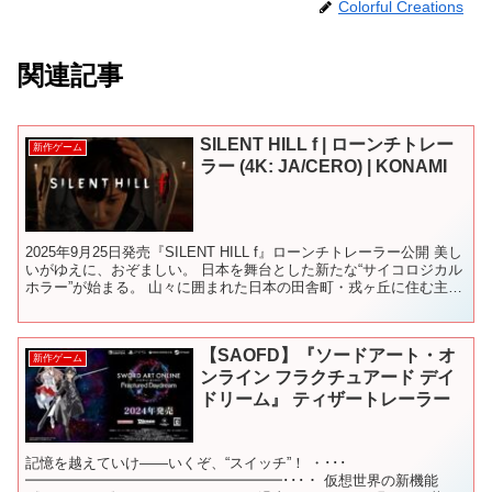
Colorful Creations
関連記事
SILENT HILL f | ローンチトレー
新作ゲーム
ラー (4K: JA/CERO) | KONAMI
2025年9月25日発売『SILENT HILL f』ローンチトレーラー公開 美し
いがゆえに、おぞましい。 日本を舞台とした新たな“サイコロジカル
ホラー”が始まる。 山々に囲まれた日本の田舎町・戎ヶ丘に住む主人
公の高校生・深水雛子(しみず ...
【SAOFD】『ソードアート・オ
新作ゲーム
ンライン フラクチュアード デイ
ドリーム』 ティザートレーラー
記憶を越えていけ――いくぞ、“スイッチ”！ ・･･･
━━━━━━━━━━━━━━━━━━･･･・ 仮想世界の新機能