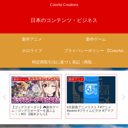
Colorful Creations
日本のコンテンツ・ビジネス
新作アニメ
新作ゲーム
ホロライブ
プライバシーポリシー 【Colorful Creation】
特定商取引法に基づく表記（商取引に関する開示）
新作ゲーム
新作アニメ
新
【ゴッデスオーダー】🎮新作ゲー
6月新着アニメリスト🌂#アニメ
【S
ー
ム！ゴッデスオーダーを遊ぶよ
#anime #プライムビデオ #アマプ
値を
～！｜#01 【楠木さらら】
ラ
リ
選
買