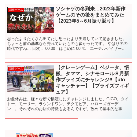
ソシャゲの冬到来…2023年新作
新作ゲーム
ゲームのその後をまとめてみた
【2023年5～6月振り返り】
思ったよりたくさん出てたし思ったより失速していて驚きました。
ちょっと前の基準なら売れていたものも多かったです。 やはり冬の
時代ですね… 目次： 00:00 はじめに 00:41 エーテルゲイザー
01:48 キュービックスターズ 03:2...
【クレーンゲーム】ベジータ、悟
新作ゲーム
飯、タママ、シナモロール８月新
作プライズにチャレンジ‼️【ufo
キャッチャー】【プライズフィギ
ュア】
お盆休みは、様々な所で橋渡しにチャレンジしました。GIGO、タイ
トー、モーリー、ラウンドワン、テクモピア、ハローズガーデ
ン…。それぞれのお店の特徴もあるんですが、改めて基本的な事を
学べたような気がします。さぁ、８月も新作プライズラッシュに
突...