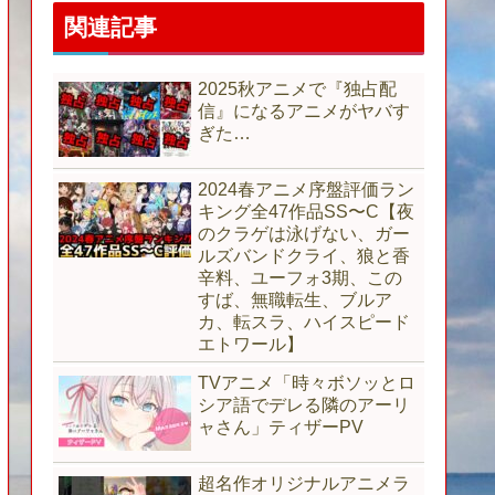
関連記事
2025秋アニメで『独占配
信』になるアニメがヤバす
ぎた…
2024春アニメ序盤評価ラン
キング全47作品SS〜C【夜
のクラゲは泳げない、ガー
ルズバンドクライ、狼と香
辛料、ユーフォ3期、この
すば、無職転生、ブルア
カ、転スラ、ハイスピード
エトワール】
TVアニメ「時々ボソッとロ
シア語でデレる隣のアーリ
ャさん」ティザーPV
超名作オリジナルアニメラ