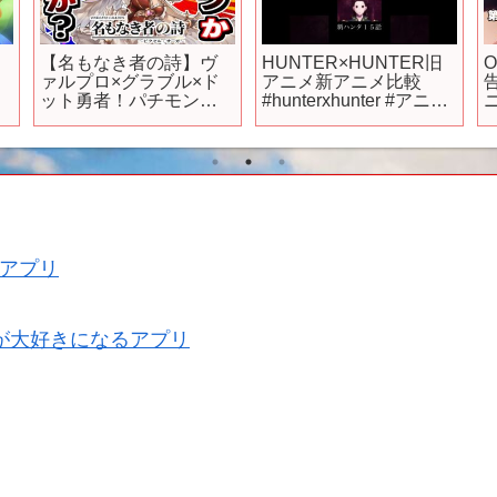
【名もなき者の詩】ヴ
HUNTER×HUNTER旧
O
ァルプロ×グラブル×ド
アニメ新アニメ比較
ット勇者！パチモン度
#hunterxhunter #アニメ
MAXな放置RPGの感
#anime #mad #ハンター
想！
ハンター #切り抜き
#shorts
アプリ
が大好きになるアプリ