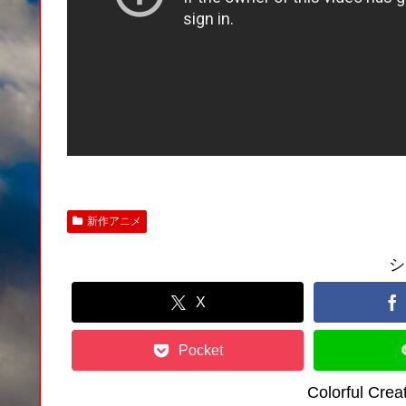
新作アニメ
シ
X
Pocket
Colorful C