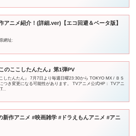
作アニメ紹介！(詳細.ver)【エコ回避＆ベータ版】
 原網址:
このここしたんたん』第1弾PV
たんたん』 7月7日より毎週日曜23:30から TOKYO MX / ＢＳ
につき変更になる可能性があります。 TVアニメ公式HP： TVアニ
...
りの新作アニメ #映画雑学 #ドラえもんアニメ #アニ