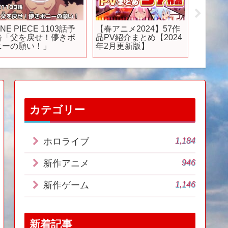
NE PIECE 1103話予
【春アニメ2024】57作
【最新
告「父を戻せ！儚きボ
品PV紹介まとめ【2024
スでき
ニーの願い！」
年2月更新版】
間違い
トルの
カテゴリー
1,184
ホロライブ
946
新作アニメ
1,146
新作ゲーム
新着記事