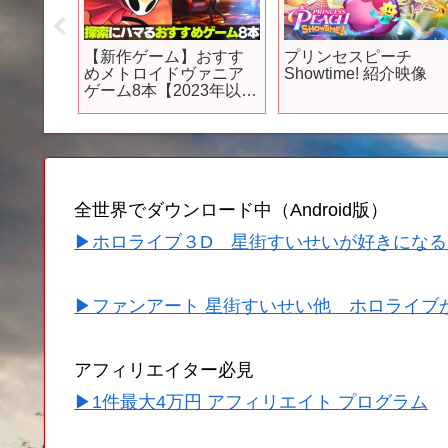
/同時視
【新作ゲーム】おすす
プリンセスピーチ
ニメ
めメトロイドヴァニア
Showtime! 紹介映像
』第4話
ゲーム8本【2023年以降
声優好
発売予定】
ま/Todo
全世界でダウンロード中（Android版）
▶ホロライブ３D 星街すいせいが好きになる
▶ファンアート 星街すいせい他 ホロライブ
アフィリエイター必見
▶1件最大4万円 アフィリエイト プログラム