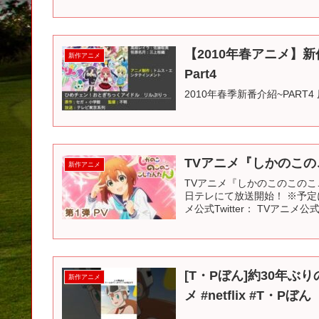
【2010年春アニメ】新
新作アニメ
Part4
2010年春季新番介紹~PART4
TVアニメ『しかのこの
新作アニメ
TVアニメ『しかのこのこのここし
日テレにて放送開始！ ※予定
メ公式Twitter： TVアニメ公式T
[T・Pぼん]約30年ぶ
新作アニメ
メ #netflix #T・Pぼん