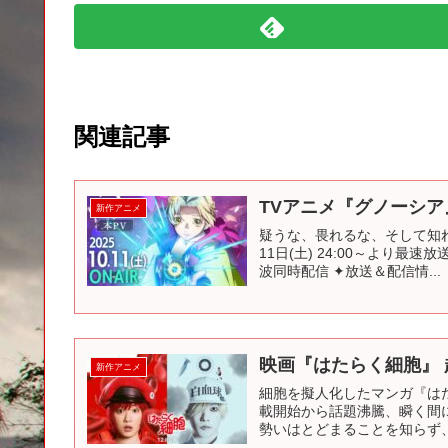
関連記事
TVアニメ『グノーシア』本
新作アニメ
疑うな、畏れるな、そして知れ 
11日(土) 24:00～より最速
波同時配信 ✦放送＆配信情...
映画『はたらく細胞』 超
新作アニメ
細胞を擬人化したマンガ『は
載開始から話題沸騰、瞬く間
勢いはとどまることを知らず、