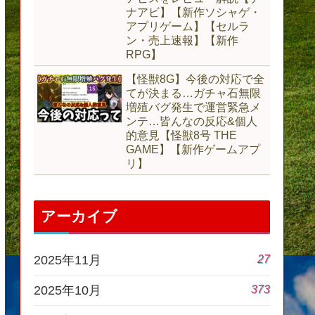
ナアビ】【新作ソシャゲ・
アプリゲーム】【セルラ
ン・売上速報】【新作
RPG】
【怪獣8G】今後の対応で全
てが決まる…ガチャ石無限
増殖バグ発生で運営緊急メ
ンテ…皆んなの反応&個人
的意見【怪獣8号 THE
GAME】【新作ゲームアプ
リ】
アーカイブ
27
2025年11月
373
2025年10月