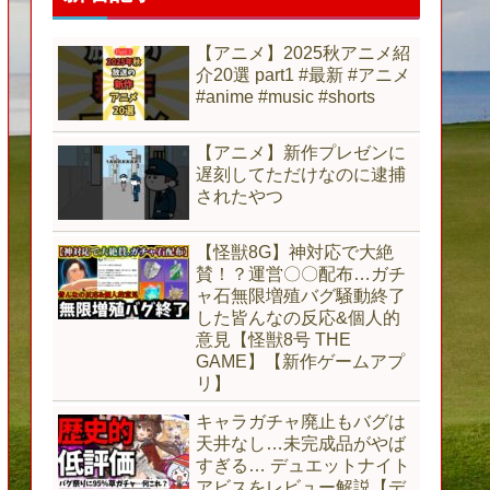
【アニメ】2025秋アニメ紹
介20選 part1 #最新 #アニメ
#anime #music #shorts
【アニメ】新作プレゼンに
遅刻してただけなのに逮捕
されたやつ
【怪獣8G】神対応で大絶
賛！？運営〇〇配布…ガチ
ャ石無限増殖バグ騒動終了
した皆んなの反応&個人的
意見【怪獣8号 THE
GAME】【新作ゲームアプ
リ】
キャラガチャ廃止もバグは
天井なし…未完成品がやば
すぎる… デュエットナイト
アビスをレビュー解説【デ