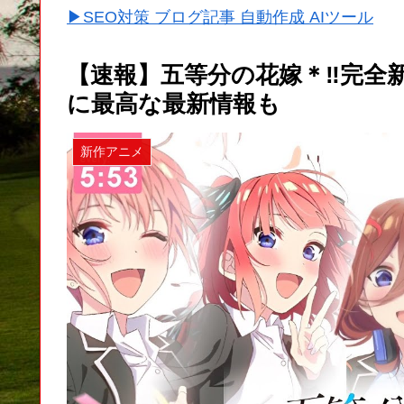
▶SEO対策 ブログ記事 自動作成 AIツール
【速報】五等分の花嫁＊‼︎完全
に最高な最新情報も
新作アニメ