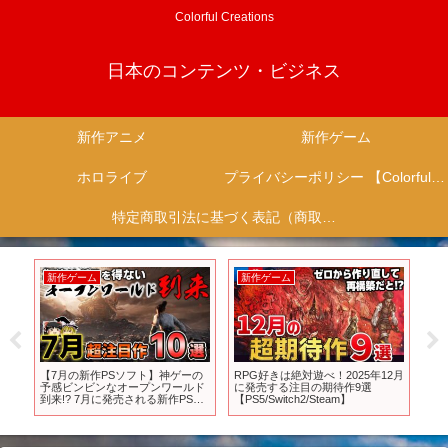
Colorful Creations
日本のコンテンツ・ビジネス
新作アニメ
新作ゲーム
ホロライブ
プライバシーポリシー 【Colorful Creation】
特定商取引法に基づく表記（商取引に関する開示）
新作ゲーム
新作ゲーム
新
#早
【7月の新作PSソフト】神ゲーの
RPG好きは絶対遊べ！2025年12月
20
！
予感ビンビンなオープンワールド
に発売する注目の期待作9選
#秋
到来!? 7月に発売される新作PSソ
【PS5/Switch2/Steam】
すめ 
フトから、ガチでオススメの10本
を紹介！【2024年7月、新作情
報、おすすめゲーム情報、ゆっく
り解説】