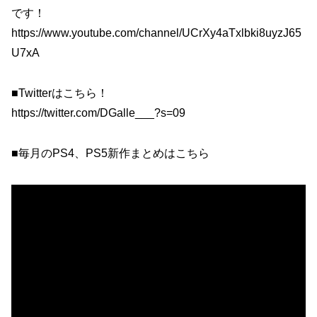
です！
https://www.youtube.com/channel/UCrXy4aTxlbki8uyzJ65
U7xA
■Twitterはこちら！
https://twitter.com/DGalle___?s=09
■毎月のPS4、PS5新作まとめはこちら