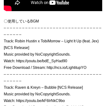
〇使用しているBGM
– – – – – – – – – – – – – – – – – – – – – – – – – – – – – – – –
– – – – – –
Track: Robin Hustin x TobiMorrow – Light It Up (feat. Jex)
[NCS Release]
Music provided by NoCopyrightSounds.
Watch: https://youtu.be/bdE_SyHad90
Free Download / Stream: http://ncs.io/LightitupYO
– – – – – – – – – – – – – – – – – – – – – – – – – – – – – – – –
– – – – – –
Track: Raven & Kreyn – Bubble [NCS Release]
Music provided by NoCopyrightSounds.
Watch: https://youtu.be/kF6lrNkC9bo