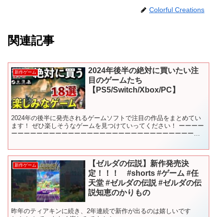
Colorful Creations
関連記事
2024年後半の絶対に買いたい注
新作ゲーム
目のゲームたち
【PS5/Switch/Xbox/PC】
2024年の後半に発売されるゲームソフトで注目の作品をまとめてい
ます！ ぜひ楽しそうなゲームを見つけていってください！ ーーーー
ーーーーーーーーーーーーーーーーーーーーーーーーーーーーー
00:00 2024年後半の注目作 00:57 真・...
【ゼルダの伝説】新作発売決
新作ゲーム
定！！！ #shorts #ゲーム #任
天堂 #ゼルダの伝説 #ゼルダの伝
説知恵のかりもの
昨年のティアキンに続き、2年連続で新作が出るのは嬉しいです