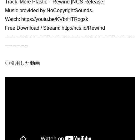
Track: More Plastic – Rewind [NCS Release]
Music provided by NoCopyrightSounds.
Watch: https://youtu.be/KVbrHTRxgsk
Free Download / Stream: http://ncs.io/Rewind
– – – – – – – – – – – – – – – – – – – – – – – – – – – – – – – –
– – – – – –
〇引用した動画