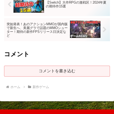
【Switch】大作RPGの激戦区！2024年夏
の期待作15選
突如発表！あのアクションMMOが国内版
で新生へ、美麗グラで話題のMMOシュー
ター！期待の新作FPSリリース日決定な
ど
コメント
コメントを書き込む
ホーム
新作ゲーム