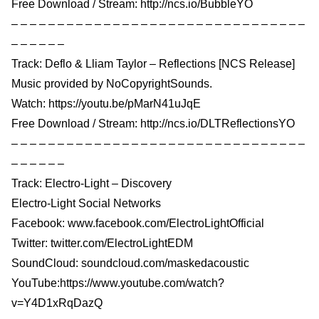
Free Download / Stream: http://ncs.io/BubbleYO
– – – – – – – – – – – – – – – – – – – – – – – – – – – – – – – –
– – – – – –
Track: Deflo & Lliam Taylor – Reflections [NCS Release]
Music provided by NoCopyrightSounds.
Watch: https://youtu.be/pMarN41uJqE
Free Download / Stream: http://ncs.io/DLTReflectionsYO
– – – – – – – – – – – – – – – – – – – – – – – – – – – – – – – –
– – – – – –
Track: Electro-Light – Discovery
Electro-Light Social Networks
Facebook: www.facebook.com/ElectroLightOfficial
Twitter: twitter.com/ElectroLightEDM
SoundCloud: soundcloud.com/maskedacoustic
YouTube:https://www.youtube.com/watch?
v=Y4D1xRqDazQ