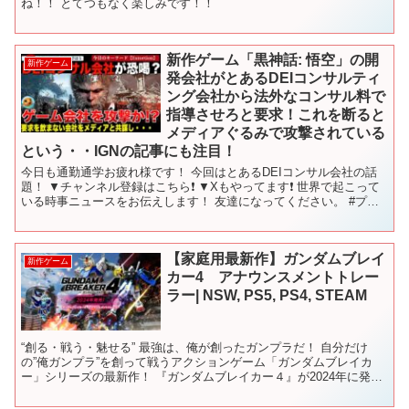
ね！！ とてつもなく楽しみです！！
新作ゲーム「黒神話: 悟空」の開
新作ゲーム
発会社がとあるDEIコンサルティ
ング会社から法外なコンサル料で
指導させろと要求！これを断ると
メディアぐるみで攻撃されている
という・・IGNの記事にも注目！
今日も通勤通学お疲れ様です！ 今回はとあるDEIコンサル会社の話
題！ ▼チャンネル登録はこちら❗️ ▼Xもやってます❗️ 世界で起こって
いる時事ニュースをお伝えします！ 友達になってください。 #プク
時事 #世界のニュース
【家庭用最新作】ガンダムブレイ
新作ゲーム
カー4 アナウンスメントトレー
ラー| NSW, PS5, PS4, STEAM
“創る・戦う・魅せる” 最強は、俺が創ったガンプラだ！ 自分だけ
の”俺ガンプラ”を創って戦うアクションゲーム「ガンダムブレイカ
ー」シリーズの最新作！ 『ガンダムブレイカー４』が2024年に発売
決定！ ミッションで敵を倒してパーツを獲得。集め...