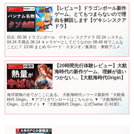
【レビュー】ドラゴンボール新作
新作ゲーム
ゲーム、とてもつまらないので理
由を解説します【ゲキシンスクア
ドラ】
目次: 00:38 ドラゴンボール ゲキシン スクアドラ 02:24 システム
04:24 不満点 06:14 キャラゲーとしてどうなのか 08:49 何でこんな
ことに？ 13:00 まとめ ©バード・スタジオ／集英社・東映アニメー
ション ...
【20時間先行体験レビュー】大航
新作ゲーム
海時代の新作ゲーム、理解が追い
つかない…【大航海時代Origin】
海洋冒険の全てがここにある。 大航海時代シリーズ最新作『大航海
時代 Origin』 ▼アプリダウンロードはこちらから ▼『大航海時代
Origin』公式サイト ▼『大航海時代 Origin』公式Twitter ⓒ KOEI
TECMO GA...