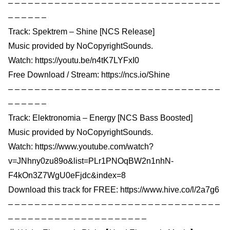
– – – – – – – – – – – – – – – – – – – – – – – – – – – – – – – –
– – – – – –
Track: Spektrem – Shine [NCS Release]
Music provided by NoCopyrightSounds.
Watch: https://youtu.be/n4tK7LYFxI0
Free Download / Stream: https://ncs.io/Shine
– – – – – – – – – – – – – – – – – – – – – – – – – – – – – – – –
– – – – – –
Track: Elektronomia – Energy [NCS Bass Boosted]
Music provided by NoCopyrightSounds.
Watch: https://www.youtube.com/watch?
v=JNhny0zu89o&list=PLr1PNOqBW2n1nhN-
F4kOn3Z7WgU0eFjdc&index=8
Download this track for FREE: https://www.hive.co/l/2a7g6
– – – – – – – – – – – – – – – – – – – – – – – – – – – – – – – –
– – – – – – – – – – – – – – – – – – – – –