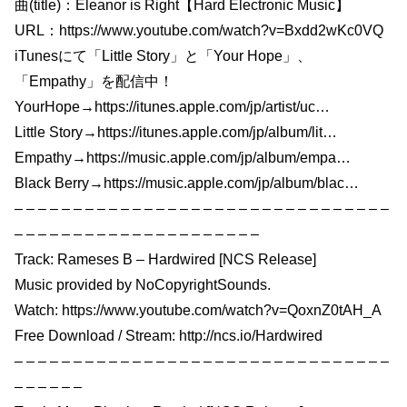
曲(title)：Eleanor is Right【Hard Electronic Music】
URL：https://www.youtube.com/watch?v=Bxdd2wKc0VQ
iTunesにて「Little Story」と「Your Hope」、
「Empathy」を配信中！
YourHope→https://itunes.apple.com/jp/artist/uc…
Little Story→https://itunes.apple.com/jp/album/lit…
Empathy→https://music.apple.com/jp/album/empa…
Black Berry→https://music.apple.com/jp/album/blac…
– – – – – – – – – – – – – – – – – – – – – – – – – – – – – – – –
– – – – – – – – – – – – – – – – – – – – –
Track: Rameses B – Hardwired [NCS Release]
Music provided by NoCopyrightSounds.
Watch: https://www.youtube.com/watch?v=QoxnZ0tAH_A
Free Download / Stream: http://ncs.io/Hardwired
– – – – – – – – – – – – – – – – – – – – – – – – – – – – – – – –
– – – – – –