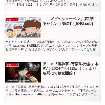
ければチャンネル登録よろしくお願いします！ ￣￣￣￣￣￣￣￣￣
￣￣￣ 【毎週【金】【日】の20:00-に動画アップ中】 お願いしま
す！ 使用BGM【極東の羊、テレキャスターと踊...
「ユズピのシャーペン」第1話 |
新作アニメ
あたしンちNEXT | [ENG sub]
▼あたしンち公式チャンネル登録はこちら #あたしンち #情熱の赤い
バラ #atashinchi ABEMAでもアニメ『あたしンち』シリーズを無料
配信中🌹✨ 6/5からはタチバナ家の4人に1人ずつフォーカスした厳選
エピソードも4週連続で配信中...
アニメ『黒執事 -寄宿学校編-』本
新作アニメ
PV｜2024年4月13日（土）より
各局にて放送開始！
アニメ『黒執事 -寄宿学校編-』いよいよ2024年4月13日（土）より各
局にて放送開始！ 主題歌は、オープニングテーマ：「狂信者のパレ
ード - The Parade of Battlers」音羽-otoha-／エンディングテーマ：
「贖罪」シ...