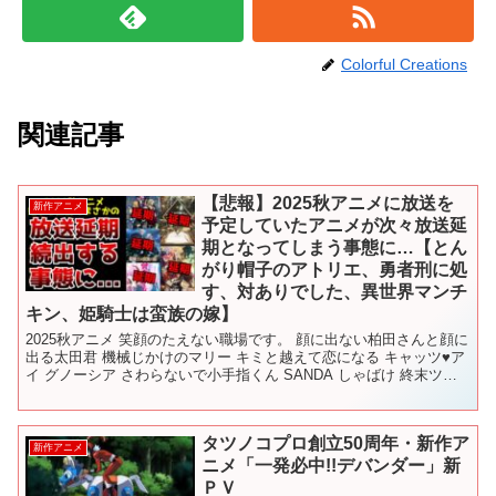
Colorful Creations
関連記事
【悲報】2025秋アニメに放送を
新作アニメ
予定していたアニメが次々放送延
期となってしまう事態に…【とん
がり帽子のアトリエ、勇者刑に処
す、対ありでした、異世界マンチ
キン、姫騎士は蛮族の嫁】
2025秋アニメ 笑顔のたえない職場です。 顔に出ない柏田さんと顔に
出る太田君 機械じかけのマリー キミと越えて恋になる キャッツ♥ア
イ グノーシア さわらないで小手指くん SANDA しゃばけ 終末ツー
リング 太陽よりも眩しい星 ちゃんと...
タツノコプロ創立50周年・新作ア
新作アニメ
ニメ「一発必中!!デバンダー」新
ＰＶ