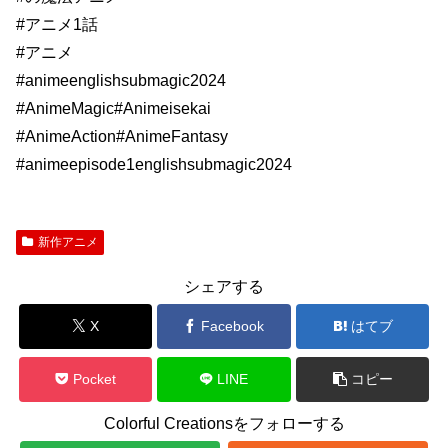
#アニメ1話
#アニメ​​
#animeenglishsubmagic2024
#AnimeMagic#Animeisekai
#AnimeAction#AnimeFantasy
#animeepisode1englishsubmagic2024
新作アニメ
シェアする
X
Facebook
はてブ
Pocket
LINE
コピー
Colorful Creationsをフォローする