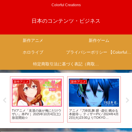
Colorful Creations
日本のコンテンツ・ビジネス
新作アニメ
新作ゲーム
ホロライブ
プライバシーポリシー 【Colorful Creation】
特定商取引法に基づく表記（商取引に関する開示）
新作アニメ
新作アニメ
新
が
TVアニメ「友達の妹が俺にだけウ
アニメ『刀剣乱舞 廻 -虚伝 燃ゆる
遂
ts
ザい」本PV｜ 2025年10月4日(土)
本能寺-』ティザーPV／2024年4月
が.
放送開始☆
2日(火)23:00よりTOKYO
新
MX,BS11他で全8話にて放送！
のs
Sa
ゲ