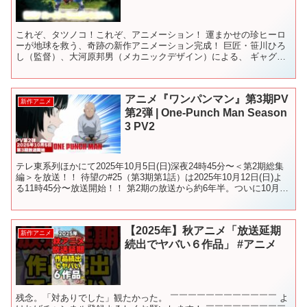
これぞ、タツノコ！これぞ、アニメーション！ 運まかせの珍ヒーロ
ーが地球を救う、奇跡の新作アニメーション完成！ 巨匠・笹川ひろ
し（監督）、大河原邦男（メカニックデザイン）による、 ギャグ＆
メカバトル満載アクション・アニメ！ 2012年8月8日...
アニメ『ワンパンマン』第3期PV
新作アニメ
第2弾 | One-Punch Man Season
3 PV2
テレ東系列ほかにて2025年10月5日(日)深夜24時45分〜＜第2期総集
編＞を放送！！ 待望の#25（第3期第1話）は2025年10月12日(日)よ
る11時45分〜放送開始！！ 第2期の放送から約6年半。ついに10月5
日（日）からテレ東系...
【2025年】秋アニメ「放送延期
新作アニメ
続出でヤバい６作品」 #アニメ
残念。「対ありでした」観たかった。 ￣￣￣￣￣￣￣￣￣￣￣￣ よ