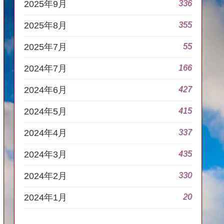
336
2025年9月
355
2025年8月
55
2025年7月
166
2024年7月
427
2024年6月
415
2024年5月
337
2024年4月
435
2024年3月
330
2024年2月
20
2024年1月