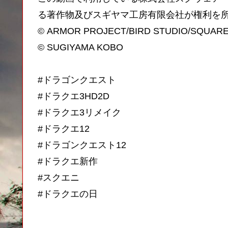
る著作物及びスギヤマ工房有限会社が権利を
© ARMOR PROJECT/BIRD STUDIO/SQUARE ENI
© SUGIYAMA KOBO
#ドラゴンクエスト
#ドラクエ3HD2D
#ドラクエ3リメイク
#ドラクエ12
#ドラゴンクエスト12
#ドラクエ新作
#スクエニ
#ドラクエの日