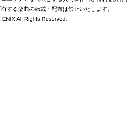
所有する楽曲の転載・配布は禁止いたします。
X All Rights Reserved.