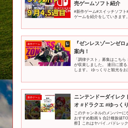
売ゲームソフト紹介
#新作ゲーム#スイッチソフト#N
ゲームを紹介をしていきます
『ゼンレスゾーンゼロ』Tr
新作ゲーム
案内！
「調律テスト」募集はこちら
が収束しました。 連日に渡
します。 ゆっくりと観光をお
ニンテンドーダイレクト
新作ゲーム
オ #ドラクエ #ゆっく
このチャンネルのメンバーにな
おすすめ動画↴ 合計種族値TO
察】これはヤバイ..バドレック