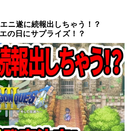
クエニ遂に続報出しちゃう！？
ラクエの日にサプライズ！？