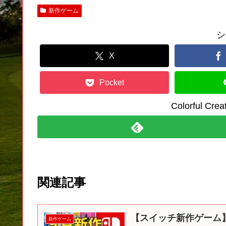
新作ゲーム
シ
X
Pocket
Colorful C
関連記事
【スイッチ新作ゲーム】
新作ゲーム