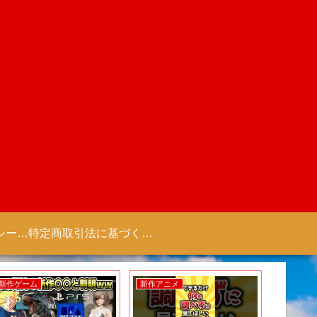
プライバシーポリシー 【Colorful Creation】
特定商取引法に基づく表記（商取引に関する開示）
新作ゲーム
新作アニメ
新作アニ