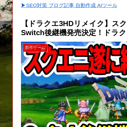
▶SEO対策 ブログ記事 自動作成 AIツール
【ドラクエ3HDリメイク】ス
Switch後継機発売決定！ド
新作ゲーム