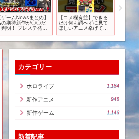
【ゲームNewsまとめ】
【コメ欄有益】できる
WBJア
あの期待新作が〇〇だ
だけ何も調べずに見て
ナップ映
と判明！ プレステ発表
ほしいアニメ挙げてけ
会も開催決定！ 今年は
ｗ #shorts
PS5世代専用ゲームが多
数登場！ ステイトオブ
レイ State of Play
カテゴリー
1,184
ホロライブ
946
新作アニメ
1,146
新作ゲーム
新着記事