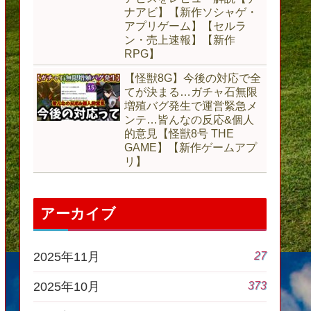
ナアビ】【新作ソシャゲ・
アプリゲーム】【セルラ
ン・売上速報】【新作
RPG】
【怪獣8G】今後の対応で全
てが決まる…ガチャ石無限
増殖バグ発生で運営緊急メ
ンテ…皆んなの反応&個人
的意見【怪獣8号 THE
GAME】【新作ゲームアプ
リ】
アーカイブ
27
2025年11月
373
2025年10月