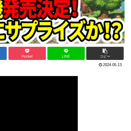
Pocket
LINE
コピー
2024.05.13