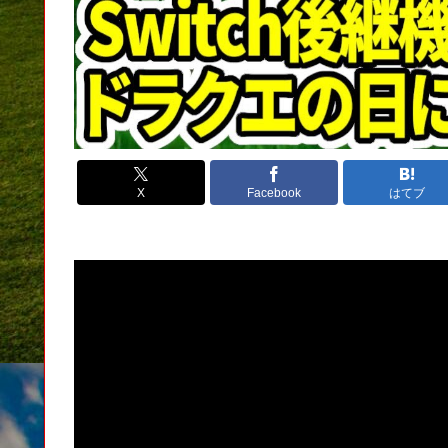
X
Facebook
はてブ