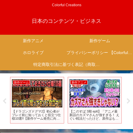
Colorful Creations
日本のコンテンツ・ビジネス
新作アニメ
新作ゲーム
ホロライブ
プライバシーポリシー 【Colorful Creation】
特定商取引法に基づく表記（商取引に関する開示）
新作ゲーム
新作アニメ
新
1弾
【ドラゴンズドグマ2】初心者が
【このすば 3期 ep6】「アニメ最
【厳
 in
プレイ前に知っておくと役立つ仕
新話のカズマさんが強すぎる！ え
新作
様10選!!【新作ゲーム発売に向け
ぐい戦法だったけど、原作はもっ
秋ア
て】
とえぐい戦法だった！？」【ネッ
くん
トの反応集】【2024年春アニメ】
吸え
【この素晴らしい世界に祝福を！
た
3】