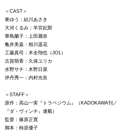
＜CAST＞
東ゆう：結川あさき
大河くるみ：羊宮妃那
華鳥蘭子：上田麗奈
亀井美嘉：相川遥花
工藤真司：木全翔也（JO1）
古賀萌香：久保ユリカ
水野サチ：木野日菜
伊丹秀一：内村光良
＜STAFF＞
原作：高山一実『トラペジウム』（KADOKAWA刊／
『ダ・ヴィンチ』連載）
監督：篠原正寛
脚本：柿原優子