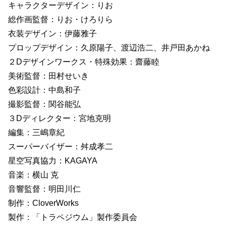
キャラクターデザイン：りお
総作画監督：りお・けろりら
衣装デザイン：伊藤雅子
プロップデザイン：久原陽子、渡辺浩二、井戸田あかね
２Dデザインワークス・特殊効果：齋藤睦
美術監督：田村せいき
色彩設計：中島和子
撮影監督：関谷能弘
３Dディレクター：宮地克明
編集：三嶋章紀
スーパーバイザー：舛成孝二
星空写真協力：KAGAYA
音楽：横山 克
音響監督：明田川仁
制作：CloverWorks
製作：「トラペジウム」製作委員会