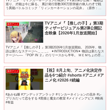
TVアニメ『リィンカーネーションの花弁』PV第1弾が公開！ 輪廻は
巡り、才能は今に蘇る。 累計発行部数300万部突破の偉人の才で戦
う異能バトルコミック「リィンカーネーションの花弁」（原作：小
西幹久）TVアニメ2026年放送決定！ TVアニメ...
TVアニメ『【推しの子】』第3期
新作アニメ
ティザービジュアル第2弾公開記
念映像【2026年1月放送開始】
TVアニメ『【推しの子】』第3期2026年1月放送開始。 2026年、物
語は新たなステージへ＿＿＿。 ✦INTRODUCTION✦ 物語は新たなス
テージへ── 『POP IN ２』のリリースから半年。 ＭＥＭちょの尽力
の甲斐もあり、今やB小...
【祝】8月上旬、アニメ化決定作
新作アニメ
品を6つ紹介 #shorts #アニメ #ア
ニメ化 #2026 #続編
#あかね噺 #アンデッドアンラック #リンカーネイションの花弁 #レ
プリカだって恋をする #黒猫と魔女の教室 #メイドインアビス #映画
#有益