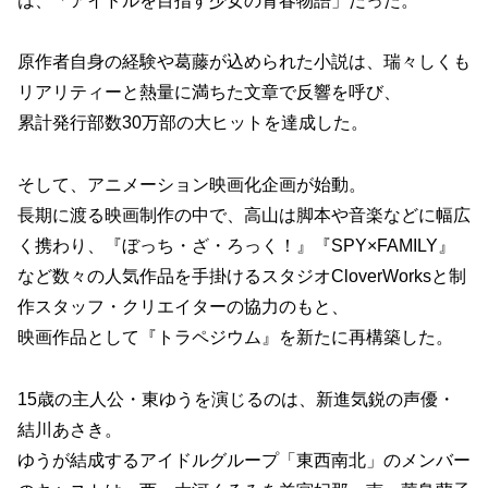
は、「アイドルを目指す少女の青春物語」だった。
原作者自身の経験や葛藤が込められた小説は、瑞々しくも
リアリティーと熱量に満ちた文章で反響を呼び、
累計発行部数30万部の大ヒットを達成した。
そして、アニメーション映画化企画が始動。
長期に渡る映画制作の中で、高山は脚本や音楽などに幅広
く携わり、『ぼっち・ざ・ろっく！』『SPY×FAMILY』
など数々の人気作品を手掛けるスタジオCloverWorksと制
作スタッフ・クリエイターの協力のもと、
映画作品として『トラペジウム』を新たに再構築した。
15歳の主人公・東ゆうを演じるのは、新進気鋭の声優・
結川あさき。
ゆうが結成するアイドルグループ「東西南北」のメンバー