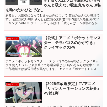
,#千歳くんはラムネ瓶のなか ,#ち
ゃんと吸えない吸血鬼ちゃん ,#私
を喰べたいひとでなし
ある日、お姫様になってしまった件について 笑顔のたえない職場で
す。 顔に出ない柏田さんと顔に出る太田君 3年Z組銀八先生 終末ツ
ーリング SANDA グノーシア しゃばけ 千歳くんはラムネ瓶のなか
ちゃんと吸えない吸血鬼ちゃん 野原ひろし ...
【公式】アニメ「ポケットモンス
新作アニメ
ター テラパゴスのかがやき」｜
クライマックスPV
アニメ「ポケットモンスター テラパゴスのかがやき」クライマッ
クス突入！ テレビ東京系にて毎週金曜よる6時55分から放送中！ ※
一部地域では放送日時が異なります。 ▼アニメ「ポケットモンスタ
ー」公式サイトはこちら ▼アニメ「ポケットモンスター...
【2026年放送決定】TVアニメ
新作アニメ
『リィンカーネーションの花弁』
PV第1弾