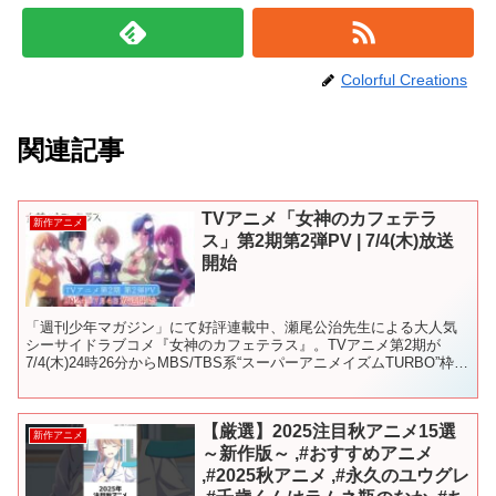
Colorful Creations
関連記事
TVアニメ「女神のカフェテラ
新作アニメ
ス」第2期第2弾PV | 7/4(木)放送
開始
「週刊少年マガジン」にて好評連載中、瀬尾公治先生による大人気
シーサイドラブコメ『女神のカフェテラス』。TVアニメ第2期が
7/4(木)24時26分からMBS/TBS系“スーパーアニメイズムTURBO”枠に
て全国２８局同時放送開始！ ◆放送情報...
【厳選】2025注目秋アニメ15選
新作アニメ
～新作版～ ,#おすすめアニメ
,#2025秋アニメ ,#永久のユウグレ