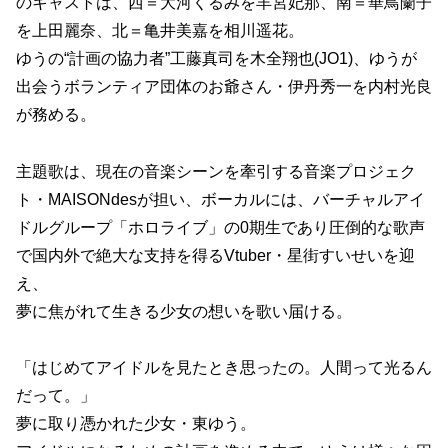
のキャストは、西＝大河くるみを羊宮妃那、南＝華鳥蘭子
を上田麗奈、北＝亀井美嘉を相川遥花。
ゆうの“計画の協力者”工藤真司を木全翔也(JO1)、ゆうが
出会うボランティア団体のお爺さん・伊丹秀一を内村光良
が務める。
主題歌は、現在の音楽シーンを牽引する音楽プロジェク
ト・MAISONdesが担い、ボーカルには、バーチャルアイ
ドルグループ「ホロライブ」の0期生であり圧倒的な歌声
で国内外で絶大な支持を得るVtuber・星街すいせいを迎
え、
夢に焦がれて生きる少女の想いを歌い届ける。
「はじめてアイドルを見たとき思ったの。人間って光るん
だって。」
夢に取り憑かれた少女・東ゆう。